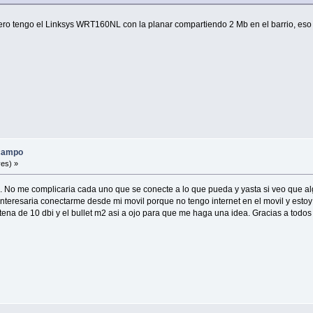
pero tengo el Linksys WRT160NL con la planar compartiendo 2 Mb en el barrio, es
 campo
es) »
s. No me complicaria cada uno que se conecte a lo que pueda y yasta si veo que a
interesaria conectarme desde mi movil porque no tengo internet en el movil y est
ena de 10 dbi y el bullet m2 asi a ojo para que me haga una idea. Gracias a todos 