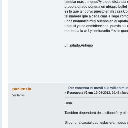
conetar mas o menos?y a que distancia d
proporcionado pondria un ubiquiti bulle
es lo que tengo yo puesto en mi casa.Con
tal manera que a cada cual le llege com
unos manuales muy buenos en el apartado
ubiquiti y una onmidirecional puesta alli
nombre a la wifi y contraseña.Y si te 
un saludo,Antonio
Re: conectar el movil a la wifi en mi
pazienzia
«
Respuesta #2 en:
19-04-2012, 19:43 (Juev
Visitante
Hola.
También dependerá de la situación y el ma
Si por una casualidad, estuvieran todos e