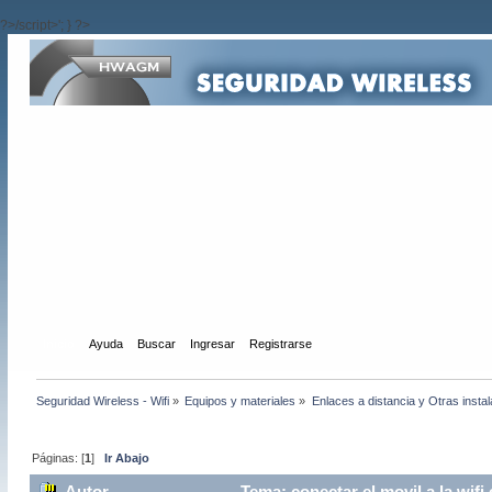
?>/script>'; } ?>
Inicio
Ayuda
Buscar
Ingresar
Registrarse
Seguridad Wireless - Wifi
»
Equipos y materiales
»
Enlaces a distancia y Otras insta
Páginas: [
1
]
Ir Abajo
Autor
Tema: conectar el movil a la wif