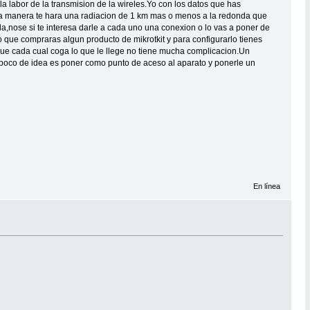
 labor de la transmision de la wireles.Yo con los datos que has
sta manera te hara una radiacion de 1 km mas o menos a la redonda que
la,nose si te interesa darle a cada uno una conexion o lo vas a poner de
 que compraras algun producto de mikrotkit y para configurarlo tienes
que cada cual coga lo que le llege no tiene mucha complicacion.Un
s un poco de idea es poner como punto de aceso al aparato y ponerle un
En línea