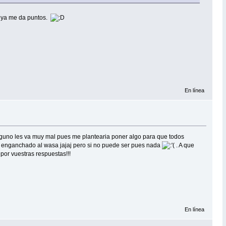
o ya me da puntos.
En línea
lguno les va muy mal pues me plantearia poner algo para que todos
oy enganchado al wasa jajaj pero si no puede ser pues nada
. A que
por vuestras respuestas!!!
En línea