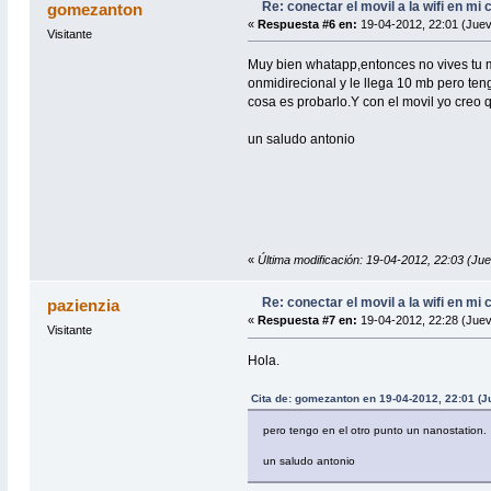
Re: conectar el movil a la wifi en mi
gomezanton
«
Respuesta #6 en:
19-04-2012, 22:01 (Juev
Visitante
Muy bien whatapp,entonces no vives tu 
onmidirecional y le llega 10 mb pero teng
cosa es probarlo.Y con el movil yo creo
un saludo antonio
«
Última modificación: 19-04-2012, 22:03 (J
Re: conectar el movil a la wifi en mi
pazienzia
«
Respuesta #7 en:
19-04-2012, 22:28 (Juev
Visitante
Hola.
Cita de: gomezanton en 19-04-2012, 22:01 (J
pero tengo en el otro punto un nanostation.
un saludo antonio