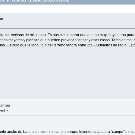
po
entre los vecinos de mi campo. Es posible comprar una antena muy muy buena para re
onas mayores y piensan que pueden provocar cancer y esas cosas. Tambien me int
culos. Calculo que la longuitud del terreno tendra entre 250-300metros de radio. Es
 campo
es) »
anto ancho de banda tienes en el campo porque leyendo la palabra "campo",me da l