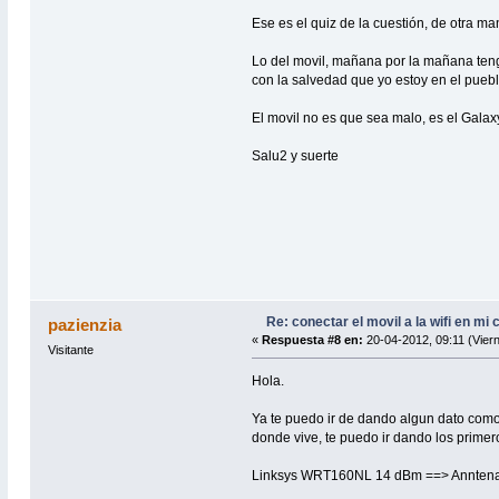
Ese es el quiz de la cuestión, de otra m
Lo del movil, mañana por la mañana tengo
con la salvedad que yo estoy en el pueb
El movil no es que sea malo, es el Gal
Salu2 y suerte
Re: conectar el movil a la wifi en mi
pazienzia
«
Respuesta #8 en:
20-04-2012, 09:11 (Vier
Visitante
Hola.
Ya te puedo ir de dando algun dato como 
donde vive, te puedo ir dando los primer
Linksys WRT160NL 14 dBm ==> Anntena pl