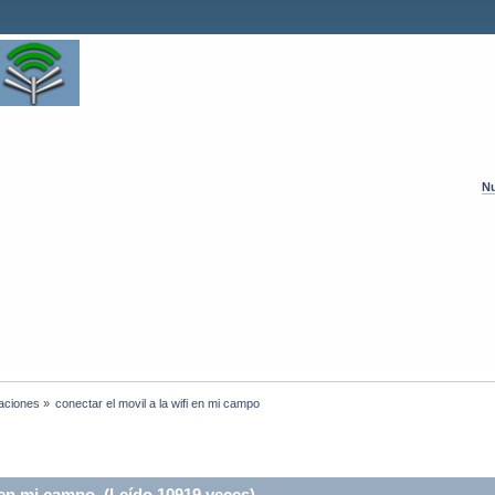
Nu
laciones
»
conectar el movil a la wifi en mi campo
i en mi campo (Leído 10919 veces)