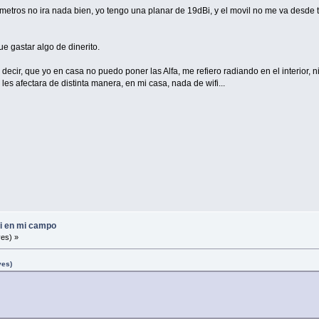
 metros no ira nada bien, yo tengo una planar de 19dBi, y el movil no me va desde t
ue gastar algo de dinerito.
decir, que yo en casa no puedo poner las Alfa, me refiero radiando en el interior, 
les afectara de distinta manera, en mi casa, nada de wifi...
fi en mi campo
es) »
ves)