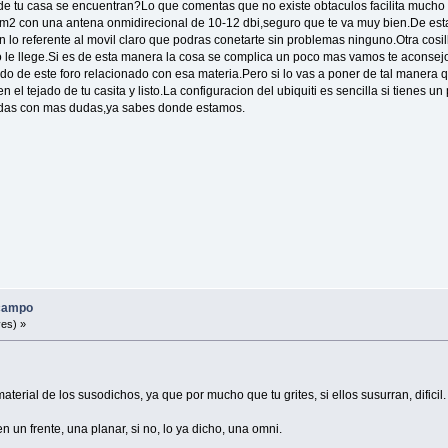
e tu casa se encuentran?Lo que comentas que no existe obtaculos facilita mucho la
t m2 con una antena onmidirecional de 10-12 dbi,seguro que te va muy bien.De e
 lo referente al movil claro que podras conetarte sin problemas ninguno.Otra cosil
o le llege.Si es de esta manera la cosa se complica un poco mas vamos te aconsejo
 de este foro relacionado con esa materia.Pero si lo vas a poner de tal manera 
 en el tejado de tu casita y listo.La configuracion del ubiquiti es sencilla si tiene
quedas con mas dudas,ya sabes donde estamos.
 campo
es) »
terial de los susodichos, ya que por mucho que tu grites, si ellos susurran, dificil.
n un frente, una planar, si no, lo ya dicho, una omni.