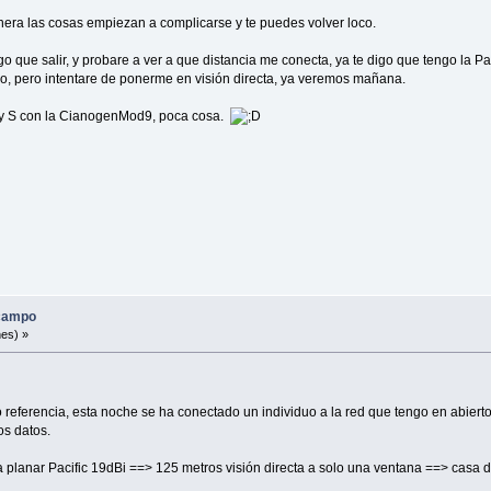
anera las cosas empiezan a complicarse y te puedes volver loco.
 que salir, y probare a ver a que distancia me conecta, ya te digo que tengo la Pa
lo, pero intentare de ponerme en visión directa, ya veremos mañana.
axy S con la CianogenMod9, poca cosa.
 campo
nes) »
referencia, esta noche se ha conectado un individuo a la red que tengo en abierto
os datos.
anar Pacific 19dBi ==> 125 metros visión directa a solo una ventana ==> casa d