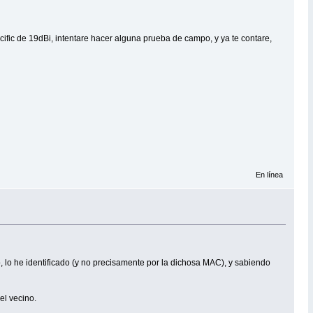
cific de 19dBi, intentare hacer alguna prueba de campo, y ya te contare,
En línea
, lo he identificado (y no precisamente por la dichosa MAC), y sabiendo
el vecino.