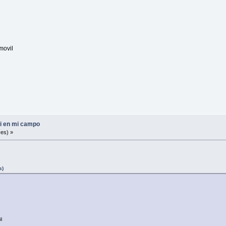
movil
fi en mi campo
es) »
s)
l