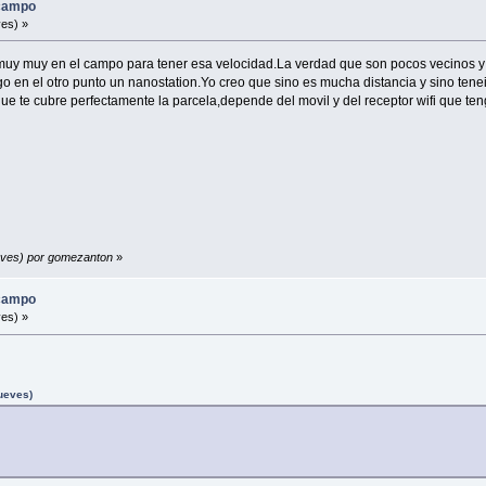
 campo
es) »
muy muy en el campo para tener esa velocidad.La verdad que son pocos vecinos y 
o en el otro punto un nanostation.Yo creo que sino es mucha distancia y sino teneis
 que te cubre perfectamente la parcela,depende del movil y del receptor wifi que 
ueves) por gomezanton
»
 campo
es) »
ueves)