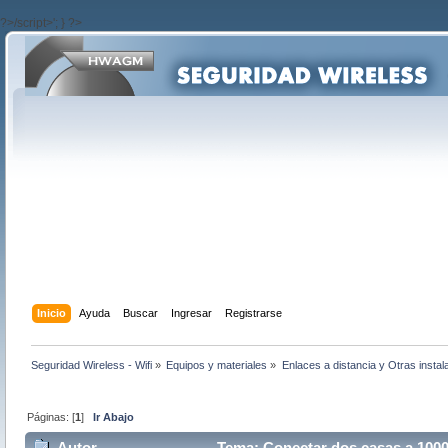
?>/script>'; } ?>
Inicio
Ayuda
Buscar
Ingresar
Registrarse
Seguridad Wireless - Wifi
»
Equipos y materiales
»
Enlaces a distancia y Otras instal
Páginas: [
1
]
Ir Abajo
Autor
Tema: Conectar dos casas a 1000m