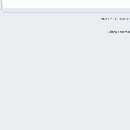
SMF 2.0.19
|
SMF © 
Página generada