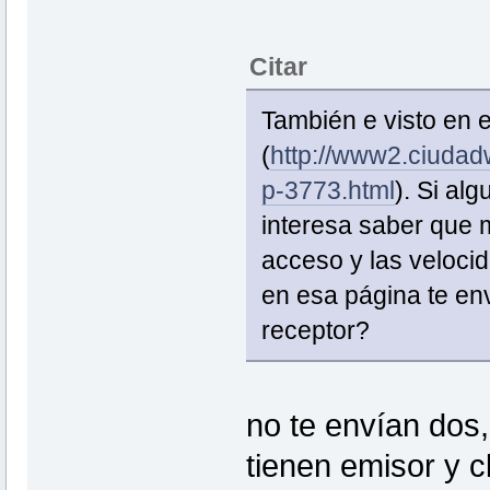
Citar
También e visto en 
(
http://www2.ciudad
p-3773.html
). Si al
interesa saber que m
acceso y las veloci
en esa página te env
receptor?
no te envían dos,
tienen emisor y 