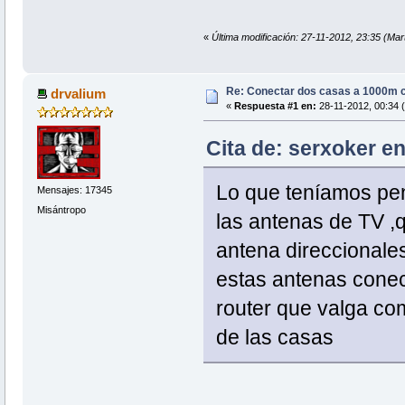
«
Última modificación: 27-11-2012, 23:35 (Mar
Re: Conectar dos casas a 1000m co
drvalium
«
Respuesta #1 en:
28-11-2012, 00:34 (
Cita de: serxoker en
Lo que teníamos pen
Mensajes: 17345
Misántropo
las antenas de TV ,q
antena direccionales
estas antenas conec
router que valga com
de las casas