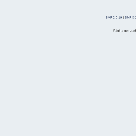
SMF 2.0.19
|
SMF © 
Página generad