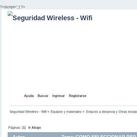
?>/script>'; } ?>
Inicio
Ayuda
Buscar
Ingresar
Registrarse
Seguridad Wireless - Wifi
»
Equipos y materiales
»
Enlaces a distancia y Otras instal
Páginas: [
1
]
Ir Abajo
Autor
Tema: COMO SELECCIONAR RED W