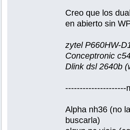
Creo que los dua
en abierto sin W
zytel P660HW-D1 E
Conceptronic c5
Dlink dsl 2640b (
---------------------
Alpha nh36 (no la
buscarla)