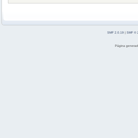
SMF 2.0.19
|
SMF © 
Página generad