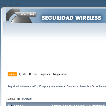
?>/script>'; } ?>
Inicio
Ayuda
Buscar
Ingresar
Registrarse
Seguridad Wireless - Wifi
»
Equipos y materiales
»
Enlaces a distancia y Otras instal
Páginas: [
1
]
Ir Abajo
Autor
Tema: Actualizar los 2 buffalos