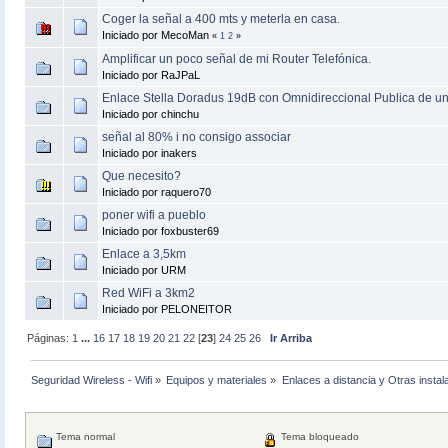
Coger la señal a 400 mts y meterla en casa.
Iniciado por MecoMan
«
1
2
»
Amplificar un poco señal de mi Router Telefónica.
Iniciado por RaJPaL
Enlace Stella Doradus 19dB con Omnidireccional Publica de 
Iniciado por chinchu
señal al 80% i no consigo associar
Iniciado por inakers
Que necesito?
Iniciado por raquero70
poner wifi a pueblo
Iniciado por foxbuster69
Enlace a 3,5km
Iniciado por URM
Red WiFi a 3km2
Iniciado por PELONEITOR
Páginas:
1
...
16
17
18
19
20
21
22
[
23
]
24
25
26
Ir Arriba
Seguridad Wireless - Wifi
»
Equipos y materiales
»
Enlaces a distancia y Otras instal
Tema normal
Tema bloqueado