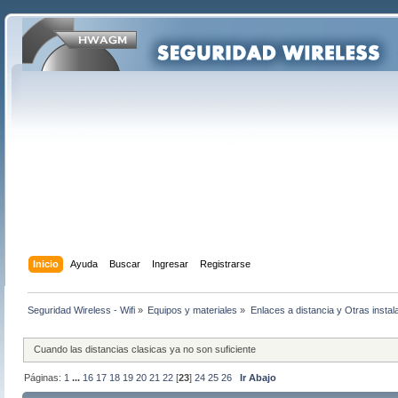
Inicio
Ayuda
Buscar
Ingresar
Registrarse
Seguridad Wireless - Wifi
»
Equipos y materiales
»
Enlaces a distancia y Otras instal
Cuando las distancias clasicas ya no son suficiente
Páginas:
1
...
16
17
18
19
20
21
22
[
23
]
24
25
26
Ir Abajo