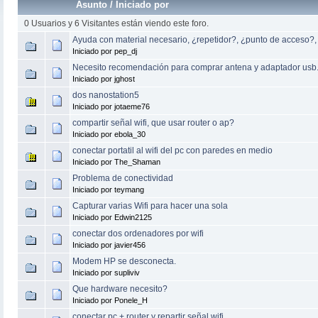
Asunto
/
Iniciado por
0 Usuarios y 6 Visitantes están viendo este foro.
Ayuda con material necesario, ¿repetidor?, ¿punto de acceso?,
Iniciado por pep_dj
Necesito recomendación para comprar antena y adaptador usb
Iniciado por jghost
dos nanostation5
Iniciado por jotaeme76
compartir señal wifi, que usar router o ap?
Iniciado por ebola_30
conectar portatil al wifi del pc con paredes en medio
Iniciado por The_Shaman
Problema de conectividad
Iniciado por teymang
Capturar varias Wifi para hacer una sola
Iniciado por Edwin2125
conectar dos ordenadores por wifi
Iniciado por javier456
Modem HP se desconecta.
Iniciado por supliviv
Que hardware necesito?
Iniciado por Ponele_H
conectar pc + router y repartir señal wifi