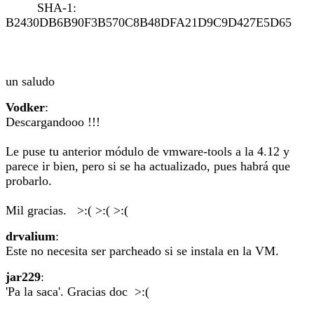
SHA-1:
B2430DB6B90F3B570C8B48DFA21D9C9D427E5D65
un saludo
Vodker
:
Descargandooo !!!
Le puse tu anterior módulo de vmware-tools a la 4.12 y
parece ir bien, pero si se ha actualizado, pues habrá que
probarlo.
Mil gracias. >:( >:( >:(
drvalium
:
Este no necesita ser parcheado si se instala en la VM.
jar229
:
'Pa la saca'. Gracias doc >:(