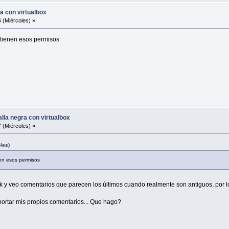
ra con virtualbox
 (Miércoles) »
 tienen esos permisos
alla negra con virtualbox
 (Miércoles) »
les)
nen esos permisos
k y veo comentarios que parecen los últimos cuando realmente son antiguos, por lo
portar mis propios comentarios... Que hago?