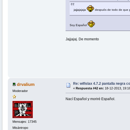
jajjajajaja
después de todo de que p
Soy Español
Jajjajaj. De momento
Re: wifislax 4.7.2 pantalla negra c
drvalium
«
Respuesta #42 en:
18-12-2013, 19:16
Moderador
Nací Español y moriré Español.
Mensajes: 17345
Misántropo