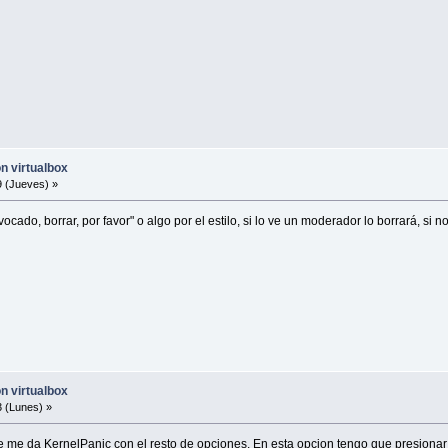
on virtualbox
 (Jueves) »
cado, borrar, por favor" o algo por el estilo, si lo ve un moderador lo borrará, si
on virtualbox
 (Lunes) »
e me da KernelPanic con el resto de opciones. En esta opcion tengo que presionar