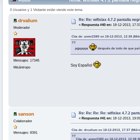
0 Usuarios y 1 Visitante están viendo este tema.
Re: Re: wifislax 4.7.2 pantalla neg
drvalium
«
Respuesta #40 en:
18-12-2013, 17:37
Moderador
Cita de: anmr2380 en 18-12-2013, 12:38 (Mié
jajjajajaja
después de todo de que país
Mensajes: 17345
Soy Español
Misántropo
Re: Re: Re: Re: wifislax 4.7.2 pant
sanson
«
Respuesta #41 en:
18-12-2013, 19:09
Colaborador
Cita de: drvalium en 18-12-2013, 17:37 (Miér
Mensajes: 8391
Cita de: anmr2380 en 18-12-2013, 12:38 (