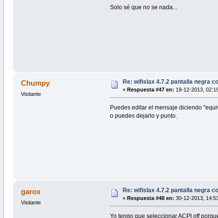
Solo sé que no se nada...
Re: wifislax 4.7.2 pantalla negra c
Chumpy
«
Respuesta #47 en:
19-12-2013, 02:19
Visitante
Puedes editar el mensaje diciendo "equivo
o puedes dejarlo y punto.
Re: wifislax 4.7.2 pantalla negra c
garox
«
Respuesta #48 en:
30-12-2013, 14:53
Visitante
Yo tengo que seleccionar ACPI off porqu