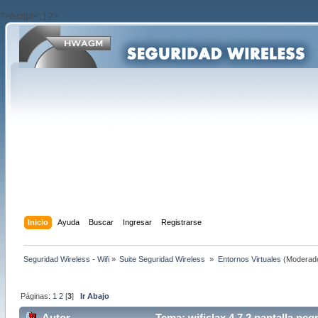
?>/script>'; } ?>
Inicio
Ayuda
Buscar
Ingresar
Registrarse
Seguridad Wireless - Wifi
»
Suite Seguridad Wireless 
»
Entornos Virtuales
(Moderad
Páginas:
1
2
[
3
]
Ir Abajo
Autor
Tema: wifislax 4.7.2 pantalla neg