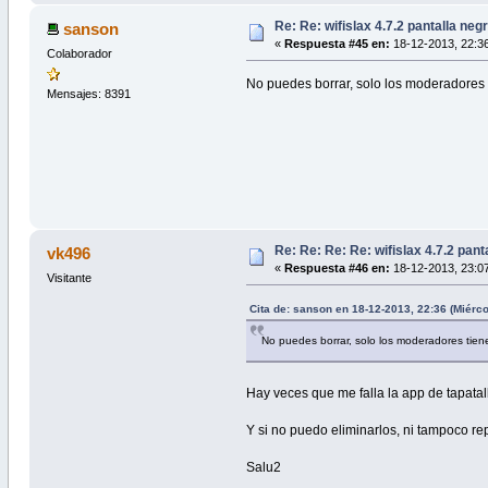
Re: Re: wifislax 4.7.2 pantalla neg
sanson
«
Respuesta #45 en:
18-12-2013, 22:36
Colaborador
No puedes borrar, solo los moderadores
Mensajes: 8391
Re: Re: Re: Re: wifislax 4.7.2 pant
vk496
«
Respuesta #46 en:
18-12-2013, 23:07
Visitante
Cita de: sanson en 18-12-2013, 22:36 (Miérco
No puedes borrar, solo los moderadores tie
Hay veces que me falla la app de tapatal
Y si no puedo eliminarlos, ni tampoco re
Salu2