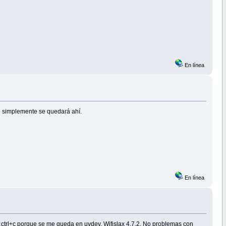
En línea
 no simplemente se quedará ahí.
En línea
 ctrl+c porque se me queda en uvdev. Wifislax 4.7.2. No problemas con