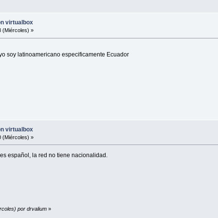
on virtualbox
 (Miércoles) »
yo soy latinoamericano especificamente Ecuador
on virtualbox
 (Miércoles) »
es español, la red no tiene nacionalidad.
rcoles) por drvalium
»