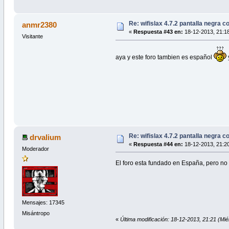
Re: wifislax 4.7.2 pantalla negra c
anmr2380
«
Respuesta #43 en:
18-12-2013, 21:18
Visitante
aya y este foro tambien es español
Re: wifislax 4.7.2 pantalla negra c
drvalium
«
Respuesta #44 en:
18-12-2013, 21:20
Moderador
El foro esta fundado en España, pero no 
Mensajes: 17345
Misántropo
«
Última modificación: 18-12-2013, 21:21 (Mié