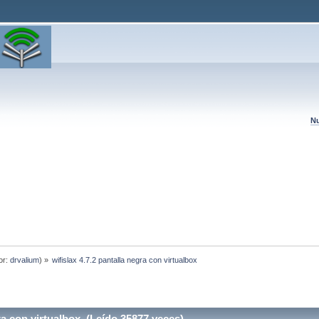
Nu
or:
drvalium
) »
wifislax 4.7.2 pantalla negra con virtualbox
ra con virtualbox (Leído 35877 veces)