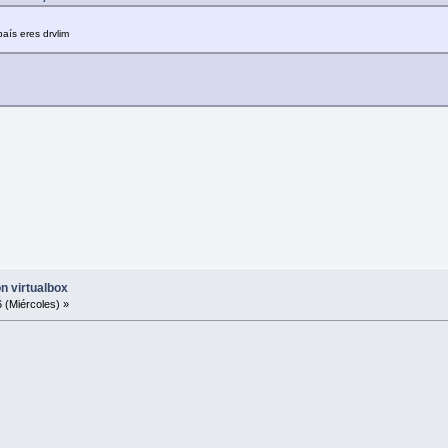
aís eres drvlim
on virtualbox
 (Miércoles) »