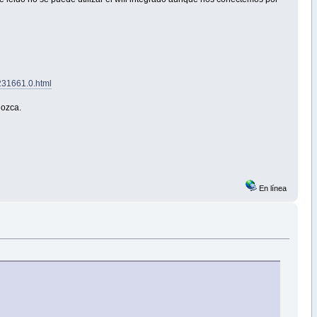
231661.0.html
nozca.
En línea