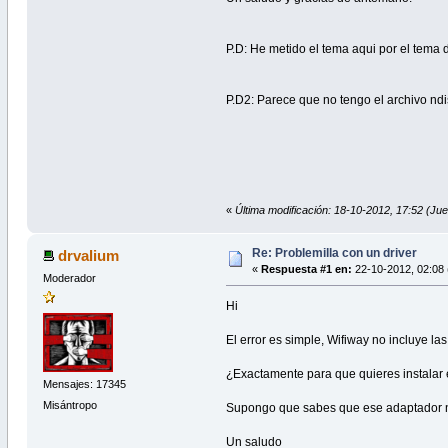
P.D: He metido el tema aqui por el tema 
P.D2: Parece que no tengo el archivo nd
«
Última modificación: 18-10-2012, 17:52 (Ju
Re: Problemilla con un driver
drvalium
«
Respuesta #1 en:
22-10-2012, 02:08 
Moderador
Hi
El error es simple, Wifiway no incluye las
¿Exactamente para que quieres instalar 
Mensajes: 17345
Misántropo
Supongo que sabes que ese adaptador no 
Un saludo