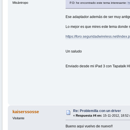
Misántropo
P.D: he encontrado este tema interesante:
h
Ese adaptador además de ser muy antigu
Lo mejor es que mires este tema donde s
https://foro.seguridadwireless.net/inde
Un saludo
Enviado desde mi iPad 3 con Tapatalk 
Re: Problemilla con un driver
kaiserssosse
«
Respuesta #4 en:
15-11-2012, 18:52 
Visitante
Bueno aqui vuelvo de nuevo!!