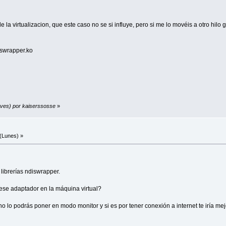
de la virtualizacion, que este caso no se si influye, pero si me lo movéis a otro h
iswrapper.ko
eves) por kaiserssosse
»
(Lunes) »
 librerías ndiswrapper.
ese adaptador en la máquina virtual?
lo podrás poner en modo monitor y si es por tener conexión a internet te iría me