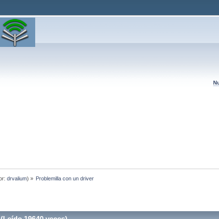
Nu
or:
drvalium
) »
Problemilla con un driver
(Leído 19640 veces)