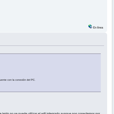
En línea
uente con la conexión del PC.
he leido no se puede utilizar el wifi integrado aunque nos conectemos por