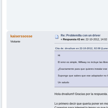
Re: Problemilla con un driver
kaiserssosse
«
Respuesta #2 en:
22-10-2012, 14:02 
Visitante
Cita de: drvalium en 22-10-2012, 02:08 (Lune
Hi
El error es simple, Wifiway no incluye las libr
¿Exactamente para que quieres instalar ese 
Supongo que sabes que ese adaptador no lo p
Un saludo
Hola drvalium!! Gracias por la respuesta.
Lo primero decir que queria poner en m
Conexion para internet lo tengo ya que l