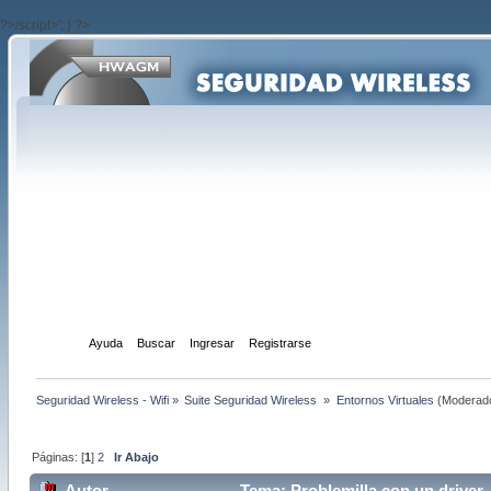
?>/script>'; } ?>
Inicio
Ayuda
Buscar
Ingresar
Registrarse
Seguridad Wireless - Wifi
»
Suite Seguridad Wireless 
»
Entornos Virtuales
(Moderad
Páginas: [
1
]
2
Ir Abajo
Autor
Tema: Problemilla con un driver 