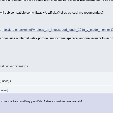
ifi usb compatible con wifiway y/o wifislax? si es asi cual me recomendais?
e:
http://foro.elhacker.net/wireless_en_linux/speed_touch_121g_y_modo_monitor-t
ra conectarse a internet vale? porque tampoco me aparece, aunque vmware lo reco
nes) por kaiserssosse
»
(Lunes) »
(Lunes)
usb compatible con wifiway y/o wifislax? si es asi cual me recomendais?