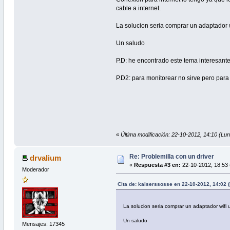
cable a internet.
La solucion seria comprar un adaptador w
Un saludo
P.D: he encontrado este tema interesant
P.D2: para monitorear no sirve pero pa
«
Última modificación: 22-10-2012, 14:10 (Lu
Re: Problemilla con un driver
drvalium
«
Respuesta #3 en:
22-10-2012, 18:53 
Moderador
Cita de: kaiserssosse en 22-10-2012, 14:02 
La solucion seria comprar un adaptador wifi 
Un saludo
Mensajes: 17345