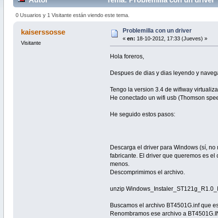
0 Usuarios y 1 Visitante están viendo este tema.
Problemilla con un driver
kaiserssosse
«
en:
18-10-2012, 17:33 (Jueves) »
Visitante
Hola foreros,
Despues de dias y dias leyendo y navegan
Tengo la version 3.4 de wifiway virtualiz
He conectado un wifi usb (Thomson speed
He seguido estos pasos:
Descarga el driver para Windows (sí, no 
fabricante. El driver que queremos es el
menos.
Descomprimimos el archivo.
unzip Windows_Instaler_ST121g_R1.0_
Buscamos el archivo BT4501G.inf que está
Renombramos ese archivo a BT4501G.INF