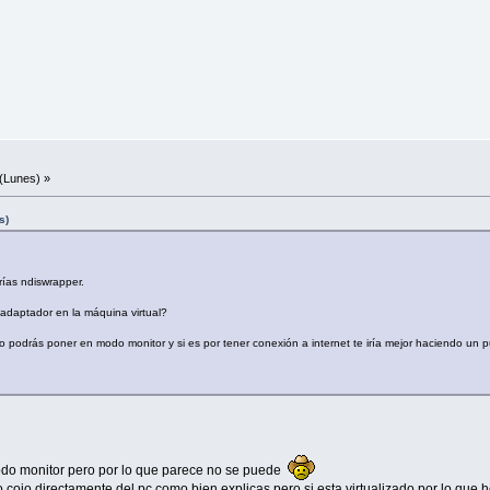
(Lunes) »
s)
erías ndiswrapper.
adaptador en la máquina virtual?
odrás poner en modo monitor y si es por tener conexión a internet te iría mejor haciendo un p
odo monitor pero por lo que parece no se puede
o cojo directamente del pc como bien explicas pero si esta virtualizado por lo que 