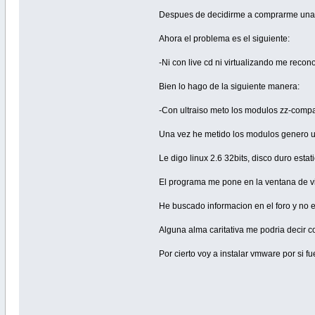
Despues de decidirme a comprarme una a
Ahora el problema es el siguiente:
-Ni con live cd ni virtualizando me reco
Bien lo hago de la siguiente manera:
-Con ultraiso meto los modulos zz-compa
Una vez he metido los modulos genero un 
Le digo linux 2.6 32bits, disco duro est
El programa me pone en la ventana de vi
He buscado informacion en el foro y no 
Alguna alma caritativa me podria decir
Por cierto voy a instalar vmware por si f