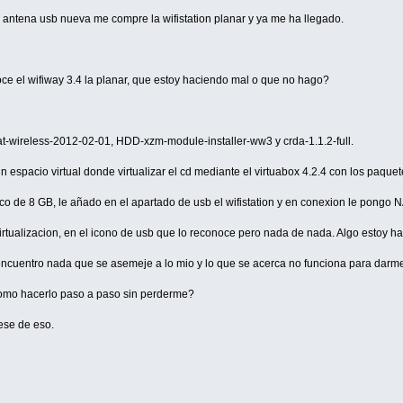
ntena usb nueva me compre la wifistation planar y ya me ha llegado.
noce el wifiway 3.4 la planar, que estoy haciendo mal o que no hago?
t-wireless-2012-02-01, HDD-xzm-module-installer-ww3 y crda-1.1.2-full.
espacio virtual donde virtualizar el cd mediante el virtuabox 4.2.4 con los paque
atico de 8 GB, le añado en el apartado de usb el wifistation y en conexion le pongo
rtualizacion, en el icono de usb que lo reconoce pero nada de nada. Algo estoy h
encuentro nada que se asemeje a lo mio y lo que se acerca no funciona para darme
 como hacerlo paso a paso sin perderme?
uese de eso.