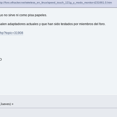
ttp://foro.elhacker.net/wireless_en_linux/speed_touch_121g_y_modo_monitor-t231661.0.htm
o no sirve ni como pisa papeles.
alen adaptadores actuales y que han sido testados por miembros del foro.
x.php?topic=31908
HD
(Jueves) »