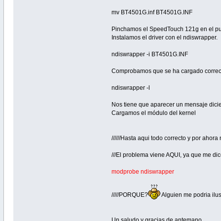
mv BT4501G.inf BT4501G.INF
Pinchamos el SpeedTouch 121g en el pue
Instalamos el driver con el ndiswrapper.
ndiswrapper -i BT4501G.INF
Comprobamos que se ha cargado correc
ndiswrapper -l
Nos tiene que aparecer un mensaje dicie
Cargamos el módulo del kernel
//////Hasta aqui todo correcto y por ahora
///El problema viene AQUI, ya que me di
modprobe ndiswrapper
/////PORQUE?
Alguien me podria ilus
Un saludo y gracias de antemano.