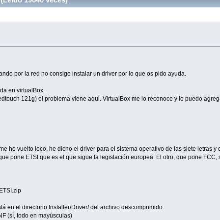
do por la red no consigo instalar un driver por lo que os pido ayuda.
ada en virtualBox.
touch 121g) el problema viene aqui. VirtualBox me lo reconoce y lo puedo agregar 
me he vuelto loco, he dicho el driver para el sistema operativo de las siete letra
 que pone ETSI que es el que sigue la legislación europea. El otro, que pone FCC, 
ETSI.zip
 en el directorio Installer/Driver/ del archivo descomprimido.
 (sí, todo en mayúsculas)