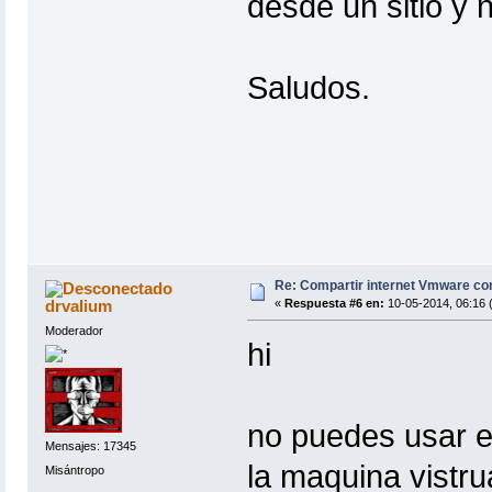
desde un sitio y 
Saludos.
Re: Compartir internet Vmware c
drvalium
«
Respuesta #6 en:
10-05-2014, 06:16 
Moderador
hi
no puedes usar 
Mensajes: 17345
la maquina vistru
Misántropo