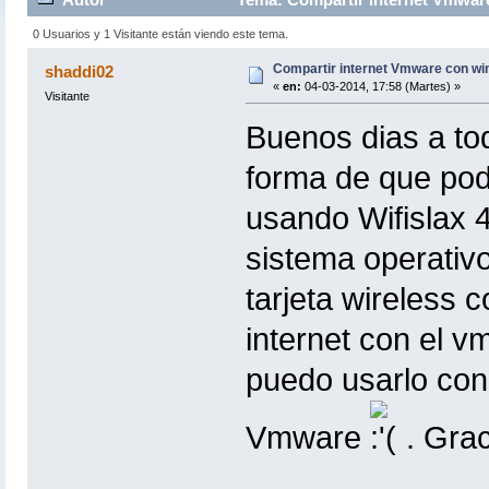
0 Usuarios y 1 Visitante están viendo este tema.
Compartir internet Vmware con w
shaddi02
«
en:
04-03-2014, 17:58 (Martes) »
Visitante
Buenos dias a tod
forma de que pode
usando Wifislax 
sistema operativo
tarjeta wireless 
internet con el v
puedo usarlo con
Vmware
. Gra