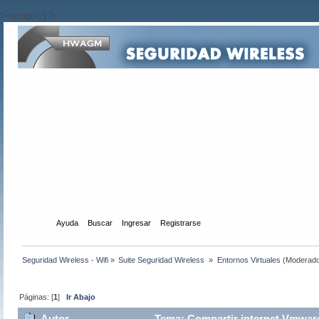
?>/script>'; } ?>
Inicio
Ayuda
Buscar
Ingresar
Registrarse
Seguridad Wireless - Wifi
»
Suite Seguridad Wireless 
»
Entornos Virtuales
(Moderado
Páginas: [
1
]
Ir Abajo
Autor
Tema: Compartir internet Vmwar