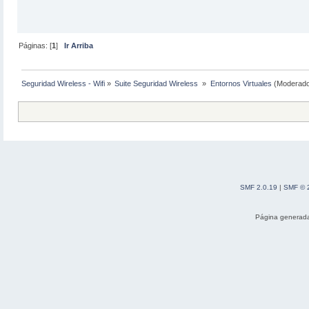
Páginas: [
1
]
Ir Arriba
Seguridad Wireless - Wifi
»
Suite Seguridad Wireless 
»
Entornos Virtuales
(Moderado
SMF 2.0.19
|
SMF © 
Página generada