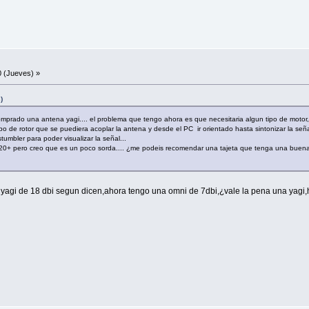
 (Jueves) »
)
omprado una antena yagi.... el problema que tengo ahora es que necesitaria algun tipo de motor, p
tipo de rotor que se puediera acoplar la antena y desde el PC ir orientado hasta sintonizar la se
umbler para poder visualizar la señal...
520+ pero creo que es un poco sorda.... ¿me podeis recomendar una tajeta que tenga una buena r
gi de 18 dbi segun dicen,ahora tengo una omni de 7dbi,¿vale la pena una yagi,h