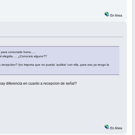
En línea
ara conectarlo fuera......
ñal elegida..... ¿Conoceis alguno??
ecepciion? (no importa que no pueda 'auditar' con ella, para eso ya tengo la
ay diferencia en cuanto a recepcion de señal?
En línea