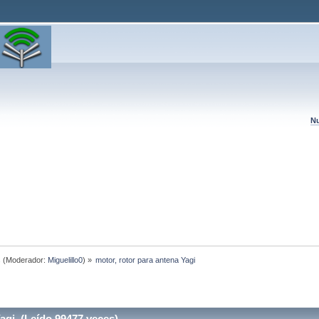
Nu
s
(Moderador:
Miguelillo0
) »
motor, rotor para antena Yagi
agi (Leído 99477 veces)