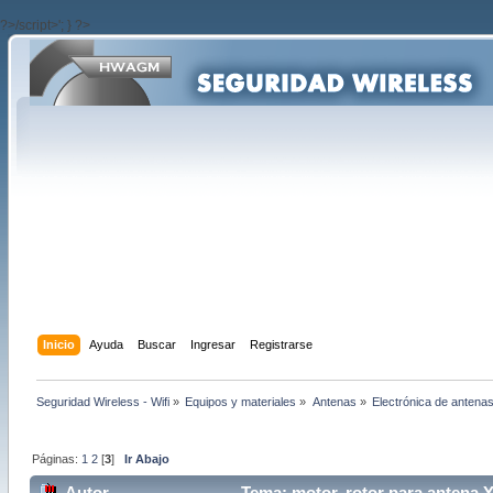
?>/script>'; } ?>
Inicio
Ayuda
Buscar
Ingresar
Registrarse
Seguridad Wireless - Wifi
»
Equipos y materiales
»
Antenas
»
Electrónica de antena
Páginas:
1
2
[
3
]
Ir Abajo
Autor
Tema: motor, rotor para antena Y