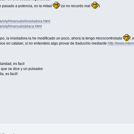
e pasado a potencia, es la mitad
(si no recurdo mal
)
/a/s/q/l/manuals/insoladora.html
/a/s/q/l/manuals/placa.html
po, la insoladora la he modificado un poco, ahora la tengo microcontrolada
, 
ice en catalan, si no entendeis algo provar de traducirlo mediante
http://www.inte
laridad, es facil
 que se dice y un pulsador.
a, es facil!