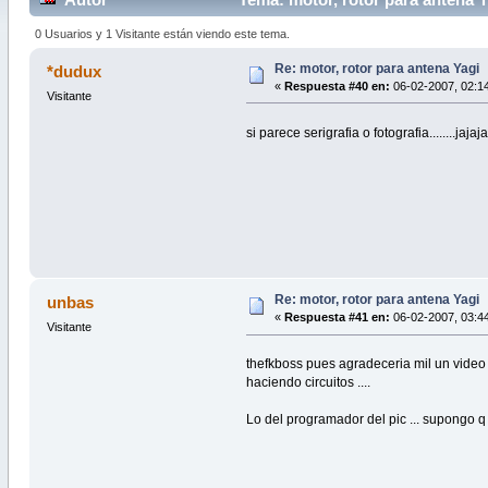
0 Usuarios y 1 Visitante están viendo este tema.
Re: motor, rotor para antena Yagi
*dudux
«
Respuesta #40 en:
06-02-2007, 02:14
Visitante
si parece serigrafia o fotografia........jaja
Re: motor, rotor para antena Yagi
unbas
«
Respuesta #41 en:
06-02-2007, 03:44
Visitante
thefkboss pues agradeceria mil un video t
haciendo circuitos ....
Lo del programador del pic ... supongo q 