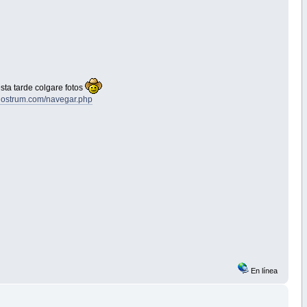
esta tarde colgare fotos
rnostrum.com/navegar.php
En línea