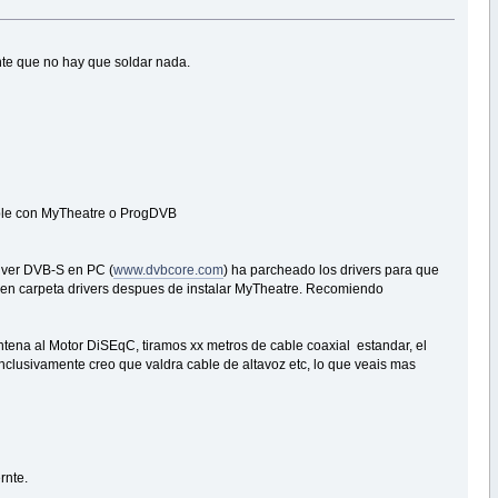
ante que no hay que soldar nada.
tible con MyTheatre o ProgDVB
a ver DVB-S en PC (
www.dvbcore.com
) ha parcheado los drivers para que
r en carpeta drivers despues de instalar MyTheatre. Recomiendo
antena al Motor DiSEqC, tiramos xx metros de cable coaxial estandar, el
nclusivamente creo que valdra cable de altavoz etc, lo que veais mas
rnte.