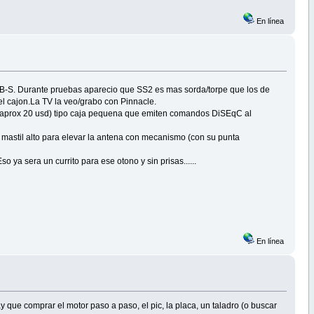
En línea
B-S. Durante pruebas aparecio que SS2 es mas sorda/torpe que los de
l cajon.La TV la veo/grabo con Pinnacle.
(aprox 20 usd) tipo caja pequena que emiten comandos DiSEqC al
 mastil alto para elevar la antena con mecanismo (con su punta
o ya sera un currito para ese otono y sin prisas......
En línea
y que comprar el motor paso a paso, el pic, la placa, un taladro (o buscar