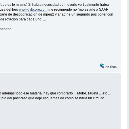
ue es lo mismo).Si habra necesidad de moverlo verticalmente habra
usa del foro
www.dvbcore.com
me recomendo no ''molestarle a SAAR
 parte de descodificacion de mpeg2 y anadirle un segundo positioner con
e rotacion para cada uno.....
 saberlo
En línea
demas todo ese material hay que comprarlo ... Motor, Tarjeta ... etc ...
ipio del post creo que deje esquemas de como se haria un circuito