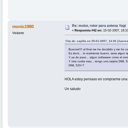
Re: motor, rotor para antena Yagi
monic1980
«
Respuesta #42 en:
15-02-2007, 18:10
Visitante
Cita de: capilla en 25-01-2007, 14:36 (Jueves
Buenas!!!! al final me he decidido y me he c
Es decir.... lo realmente bueno, seria algun 
Y ya de paso... algun softaware como el netst
Y otra cosita mas... tengo una tarjeta DWL 
DWL 520+?
HOLA estoy pensaso en comprarme una ya
Un saludo