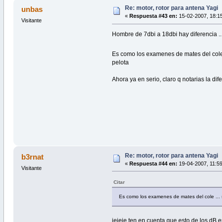
Re: motor, rotor para antena Yagi
unbas
«
Respuesta #43 en:
15-02-2007, 18:15
Visitante
Hombre de 7dbi a 18dbi hay diferencia ...
Es como los examenes de mates del cole ..
pelota
Ahora ya en serio, claro q notarias la dif
Re: motor, rotor para antena Yagi
b3rnat
«
Respuesta #44 en:
19-04-2007, 11:59
Visitante
Citar
Es como los examenes de mates del cole ... 
jejeje ten en cuenta que esto de los dB 