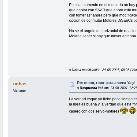
En este momento en el mercado no hay 
que hablar con SAAR que ahora esta mu
con tonterias'' ahora pero que modifica
opcion de conmutar Motores DiSEqCs por 
No se el angulo de horizontal de rotacio
Molaria saber si hay que mover antenna ver
«
Última modificación: 24-08-2007, 08:28 (Vi
Re: motor, rotor para antena Yagi
unbas
«
Respuesta #46 en:
23-08-2007, 22:25
Visitante
La verdad esque yo llebo poco tiempo en e
la idea es buena y la verdad que este "
casero con dos servo-motores