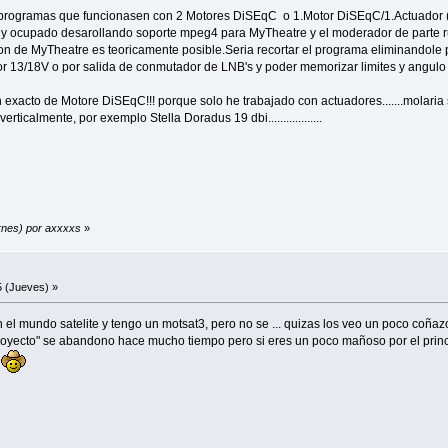
programas que funcionasen con 2 Motores DiSEqC o 1.Motor DiSEqC/1.Actuador (q
y ocupado desarollando soporte mpeg4 para MyTheatre y el moderador de parte r
cion de MyTheatre es teoricamente posible.Seria recortar el programa eliminandole
13/18V o por salida de conmutador de LNB's y poder memorizar limites y angulo d
n exacto de Motore DiSEqC!!! porque solo he trabajado con actuadores.......molaria
ticalmente, por exemplo Stella Doradus 19 dbi..................
ernes) por axxxxs
»
 (Jueves) »
l mundo satelite y tengo un motsat3, pero no se ... quizas los veo un poco coñazo a
proyecto" se abandono hace mucho tiempo pero si eres un poco mañoso por el princ