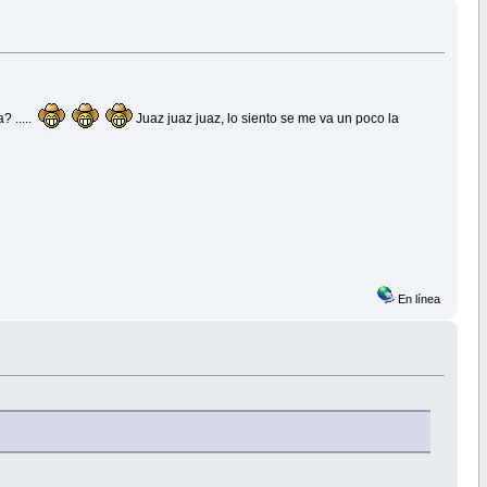
? .....
Juaz juaz juaz, lo siento se me va un poco la
En línea