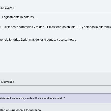
 (Jueves) »
. Logicamente lo notaras ...
. si tienes 7 caramelos y te dan 11 mas tendras en total 18, ¿notarias la diferencia
erencia tendrias 11dbi mas de los q tienes, y eso se nota ...
 (Jueves) »
si tienes 7 caramelos y te dan 11 mas tendras en total 18
están en una escala logaritmica.