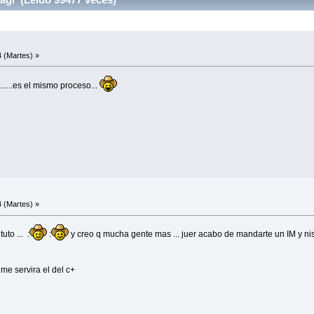
 (Martes) »
ja......es el mismo proceso...
 (Martes) »
uto ... :
:
y creo q mucha gente mas ... juer acabo de mandarte un IM y nis
me servira el del c+