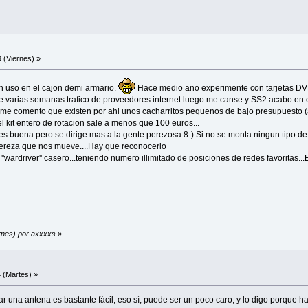
 (Viernes) »
n uso en el cajon demi armario.
Hace medio ano experimente con tarjetas DV
 varias semanas trafico de proveedores internet luego me canse y SS2 acabo en e
me comento que existen por ahi unos cacharritos pequenos de bajo presupuesto 
l kit entero de rotacion sale a menos que 100 euros...
s buena pero se dirige mas a la gente perezosa 8-).Si no se monta ningun tipo de
 pereza que nos mueve....Hay que reconocerlo
wardriver'' casero...teniendo numero illimitado de posiciones de redes favoritas...Es
ernes) por axxxxs
»
 (Martes) »
r una antena es bastante fácil, eso sí, puede ser un poco caro, y lo digo porque ha