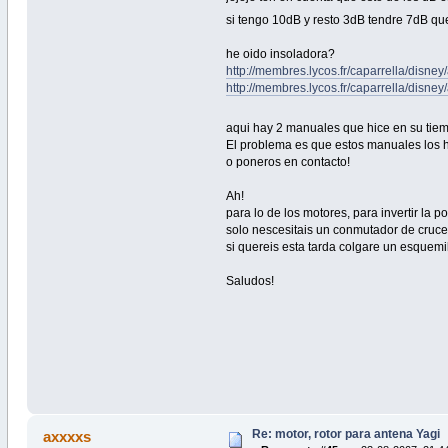
si tengo 10dB y resto 3dB tendre 7dB qu
he oido insoladora?
http://membres.lycos.fr/caparrella/disney
http://membres.lycos.fr/caparrella/disney
aqui hay 2 manuales que hice en su tiem
El problema es que estos manuales los h
o poneros en contacto!
Ah!
para lo de los motores, para invertir la po
solo nescesitais un conmutador de cruce
si quereis esta tarda colgare un esquemill
Saludos!
Re: motor, rotor para antena Yagi
axxxxs