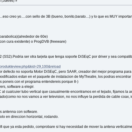
 (Jueves) »
...eso creo yo.....con sello de 3B (bueno, bonito,barato....) y lo que es MUY import
 parabolica)(alrededor de 60e)
con cura existente) o ProgDVB (freeware)
 (SS2).Podria ser otra tarjeta que tenga soporte DiSEqC por driver y sea compa
e/produkteview.php&kid=29,100&reload
 por defecto no soporta Motor DiSEqC, pero SAAR, creador del mejor programa par
odificados estan en el paquete de instalacion de MyTheatre, los podras encontra
s poneis con el programa entendereis porque 8-)
rs, software a elegir.
 al cualcuier tubo vertical que casualmente encontramos en el tejado, fijamos la 
do(como no nos vamos a ver television, no nos influye la perdida de cable coax, i
s antenna con software.
lo en direccion horizontal, rodando.
i que ya esta pedido, comprobare si hay necesidad de mover la antena verticalme