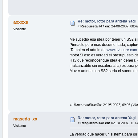
Re: motor, rotor para antena Yagi
axxxxs
«
Respuesta #47 en:
24-08-2007, 08:49
Visitante
Me sucedio esa idea por tener un SS2 si
Pinnacle pero mas documentada, capture
Tambien el admin de
www.dvbcore.com
motor.Si eso es verdad el presupuesto de
Hay que reconocer que idea en general e
inalcanzable sin escalera alta) es pura
Mover antena con SS2 seria el sueno de ''
«
Última modificación: 24-08-2007, 09:06 (Vi
Re: motor, rotor para antena Yagi
maseda_xx
«
Respuesta #48 en:
02-10-2007, 11:14
Visitante
La verdad que hacer un sistema para gira