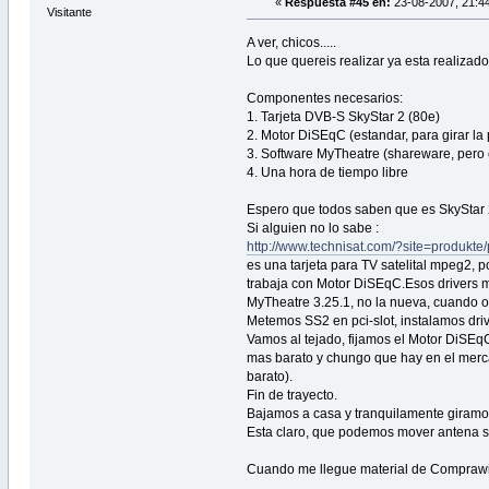
«
Respuesta #45 en:
23-08-2007, 21:44
Visitante
A ver, chicos.....
Lo que quereis realizar ya esta realizado
Componentes necesarios:
1. Tarjeta DVB-S SkyStar 2 (80e)
2. Motor DiSEqC (estandar, para girar la
3. Software MyTheatre (shareware, pero 
4. Una hora de tiempo libre
Espero que todos saben que es SkyStar 2
Si alguien no lo sabe :
http://www.technisat.com/?site=produkt
es una tarjeta para TV satelital mpeg2,
trabaja con Motor DiSEqC.Esos drivers m
MyTheatre 3.25.1, no la nueva, cuando o
Metemos SS2 en pci-slot, instalamos drive
Vamos al tejado, fijamos el Motor DiSEqC
mas barato y chungo que hay en el merca
barato).
Fin de trayecto.
Bajamos a casa y tranquilamente giramo
Esta claro, que podemos mover antena so
Cuando me llegue material de Comprawif