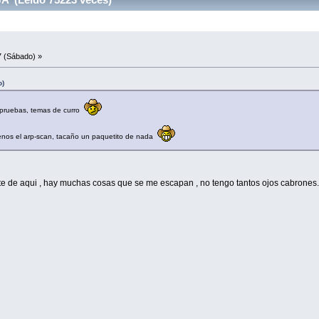
7 (Sábado) »
o)
 pruebas, temas de curro
menos el arp-scan, tacaño un paquetito de nada
gente de aqui , hay muchas cosas que se me escapan , no tengo tantos ojos cabrones