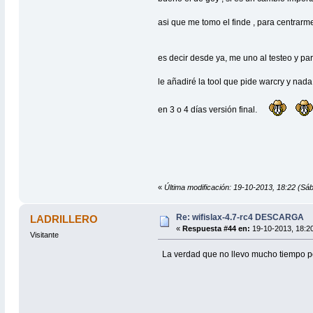
asi que me tomo el finde , para centrarme
es decir desde ya, me uno al testeo y par
le añadiré la tool que pide warcry y nad
en 3 o 4 días versión final.
«
Última modificación: 19-10-2013, 18:22 
Re: wifislax-4.7-rc4 DESCARGA
LADRILLERO
«
Respuesta #44 en:
19-10-2013, 18:2
Visitante
La verdad que no llevo mucho tiempo por 