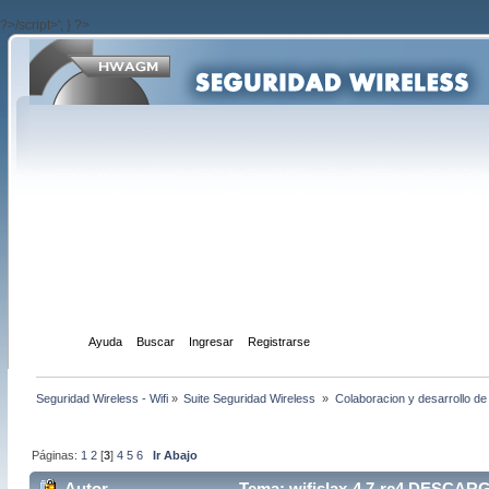
?>/script>'; } ?>
Inicio
Ayuda
Buscar
Ingresar
Registrarse
Seguridad Wireless - Wifi
»
Suite Seguridad Wireless 
»
Colaboracion y desarrollo de
Páginas:
1
2
[
3
]
4
5
6
Ir Abajo
Autor
Tema: wifislax-4.7-rc4 DESCARG