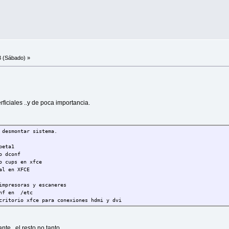
3 (Sábado) »
ficiales ..y de poca importancia.
 desmontar sistema.
beta1
o dconf
o cups en xfce
al en XFCE
impresoras y escaneres
onf en /etc
critorio xfce para conexiones hdmi y dvi
te , el resto no tanto.