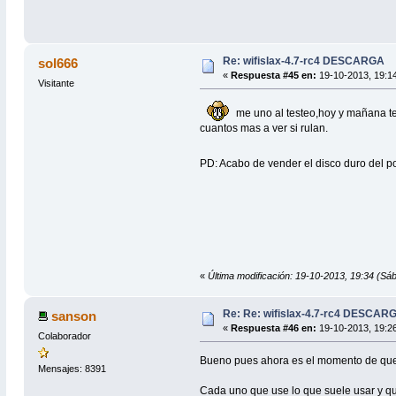
Re: wifislax-4.7-rc4 DESCARGA
sol666
«
Respuesta #45 en:
19-10-2013, 19:1
Visitante
me uno al testeo,hoy y mañana te
cuantos mas a ver si rulan.
PD: Acabo de vender el disco duro del por
«
Última modificación: 19-10-2013, 19:34 (Sá
Re: Re: wifislax-4.7-rc4 DESCAR
sanson
«
Respuesta #46 en:
19-10-2013, 19:2
Colaborador
Bueno pues ahora es el momento de que t
Mensajes: 8391
Cada uno que use lo que suele usar y q