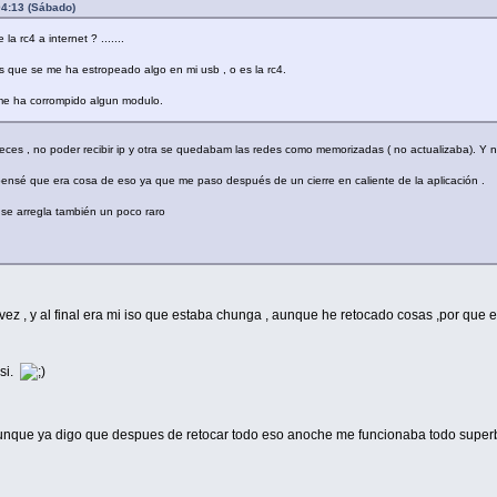
4:13 (Sábado)
 rc4 a internet ? .......
 es que se me ha estropeado algo en mi usb , o es la rc4.
e me ha corrompido algun modulo.
eces , no poder recibir ip y otra se quedabam las redes como memorizadas ( no actualizaba). Y 
nsé que era cosa de eso ya que me paso después de un cierre en caliente de la aplicación .
y se arregla también un poco raro
 vez , y al final era mi iso que estaba chunga , aunque he retocado cosas ,por que e
asi.
aunque ya digo que despues de retocar todo eso anoche me funcionaba todo supe