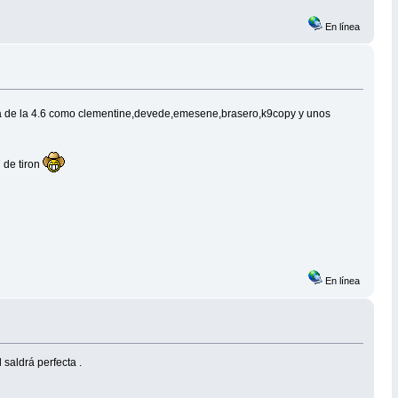
En línea
tra de la 4.6 como clementine,devede,emesene,brasero,k9copy y unos
 de tiron
En línea
 saldrá perfecta .