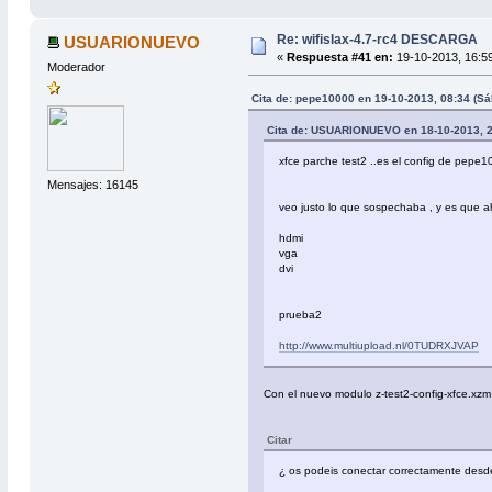
Re: wifislax-4.7-rc4 DESCARGA
USUARIONUEVO
«
Respuesta #41 en:
19-10-2013, 16:5
Moderador
Cita de: pepe10000 en 19-10-2013, 08:34 (S
Cita de: USUARIONUEVO en 18-10-2013, 2
xfce parche test2 ..es el config de pepe
Mensajes: 16145
veo justo lo que sospechaba , y es que a
hdmi
vga
dvi
prueba2
http://www.multiupload.nl/0TUDRXJVAP
Con el nuevo modulo z-test2-config-xfce.xzm 
Citar
¿ os podeis conectar correctamente desde la