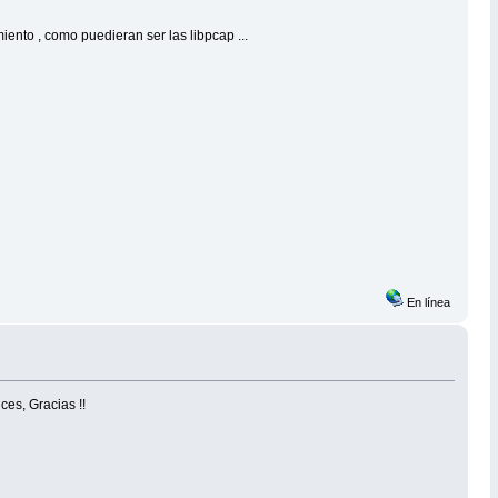
iento , como puedieran ser las libpcap ...
En línea
ces, Gracias !!