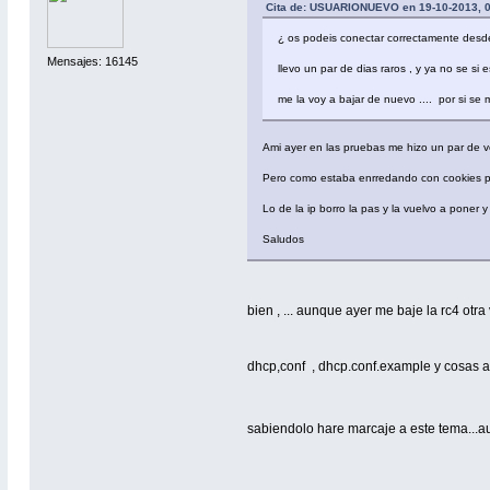
Cita de: USUARIONUEVO en 19-10-2013, 0
¿ os podeis conectar correctamente desde la
Mensajes: 16145
llevo un par de dias raros , y ya no se si
me la voy a bajar de nuevo .... por si s
Ami ayer en las pruebas me hizo un par de v
Pero como estaba enrredando con cookies pe
Lo de la ip borro la pas y la vuelvo a poner 
Saludos
bien , ... aunque ayer me baje la rc4 otra
dhcp,conf , dhcp.conf.example y cosas 
sabiendolo hare marcaje a este tema...