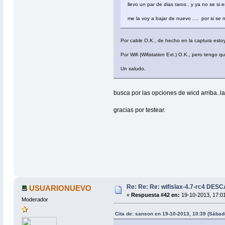
llevo un par de dias raros , y ya no se si
me la voy a bajar de nuevo .... por si s
Por cable O.K., de hecho en la captura esto
Por Wifi (Wifistation Ext.) O.K., pero tengo
Un saludo.
busca por las opciones de wicd arriba..
gracias por testear.
Re: Re: Re: wifislax-4.7-rc4 DE
USUARIONUEVO
«
Respuesta #42 en:
19-10-2013, 17:0
Moderador
Cita de: sanson en 19-10-2013, 10:39 (Sábad