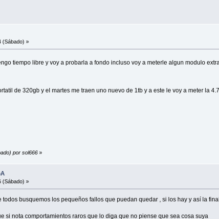
4 (Sábado) »
ngo tiempo libre y voy a probarla a fondo incluso voy a meterle algun modulo ex
tatil de 320gb y el martes me traen uno nuevo de 1tb y a este le voy a meter la 4.7
bado) por sol666
»
GA
6 (Sábado) »
odos busquemos los pequeños fallos que puedan quedar , si los hay y así la final
ue si nota comportamientos raros que lo diga que no piense que sea cosa suya