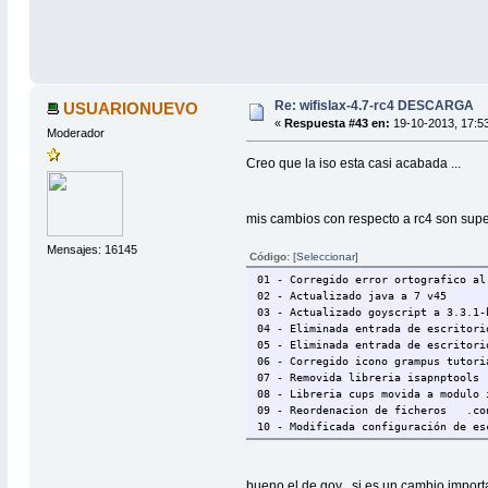
Re: wifislax-4.7-rc4 DESCARGA
USUARIONUEVO
«
Respuesta #43 en:
19-10-2013, 17:5
Moderador
Creo que la iso esta casi acabada ...
mis cambios con respecto a rc4 son super
Mensajes: 16145
Código:
[Seleccionar]
01 - Corregido error ortografico al
02 - Actualizado java a 7 v45
03 - Actualizado goyscript a 3.3.1-
04 - Eliminada entrada de escritori
05 - Eliminada entrada de escritori
06 - Corregido icono grampus tutori
07 - Removida libreria isapnptools
08 - Libreria cups movida a modulo 
09 - Reordenacion de ficheros .c
10 - Modificada configuración de es
bueno el de goy , si es un cambio importan