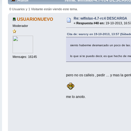
0 Usuarios y 1 Visitante están viendo este tema.
Re: wifislax-4.7-rc4 DESCARGA
USUARIONUEVO
«
Respuesta #40 en:
19-10-2013, 16:5
Moderador
Cita de: warcry en 19-10-2013, 13:57 (Sábad
siento haberme desmarcado un poco de las
lo que si te puedo decir, es que hecho de 
Mensajes: 16145
pero no os calleis , pedir .... y mas la 
me lo anoto.