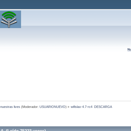
Nu
 nuestras lives
(Moderador:
USUARIONUEVO
) »
wifislax-4.7-rc4  DESCARGA
A (Leído 75223 veces)