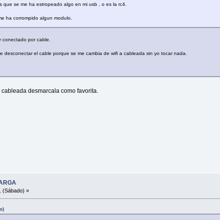
 es que se me ha estropeado algo en mi usb , o es la rc4.
e me ha corrompido algun modulo.
y conectado por cable.
 que desconectar el cable porque se me cambia de wifi a cableada sin yo tocar nada.
la cableada desmarcala como favorita.
SCARGA
1 (Sábado) »
o)