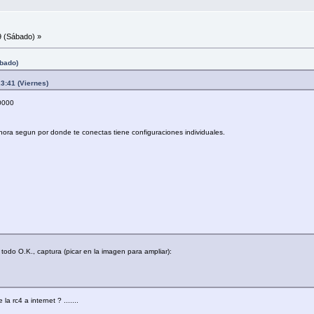
9 (Sábado) »
ábado)
3:41 (Viernes)
10000
hora segun por donde te conectas tiene configuraciones individuales.
todo O.K., captura (picar en la imagen para ampliar):
 rc4 a internet ? .......