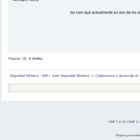
txz creo que actualmente es uno de los
Páginas: [
1
]
Ir Arriba
Seguridad Wireless - Wifi
»
Suite Seguridad Wireless 
»
Colaboracion y desarrollo de 
SMF 2.0.19
|
SMF © 
Página generada