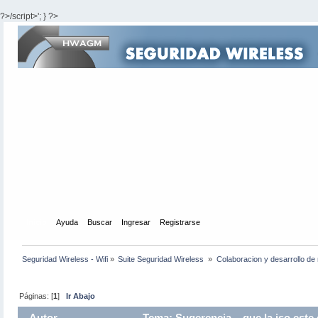
?>/script>'; } ?>
Inicio
Ayuda
Buscar
Ingresar
Registrarse
Seguridad Wireless - Wifi
»
Suite Seguridad Wireless 
»
Colaboracion y desarrollo de 
Páginas: [
1
]
Ir Abajo
Autor
Tema: Sugerencia... que la iso est