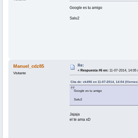
Google es tu amigo
Salu2
Re:
Manuel_cdz85
«
Respuesta #6 en:
11-07-2014, 14:05 
Visitante
Cita de: vk496 en 11-07-2014, 14:04 (Viernes
Google es tu amigo
Salu2
Jajaja
el te ama xD