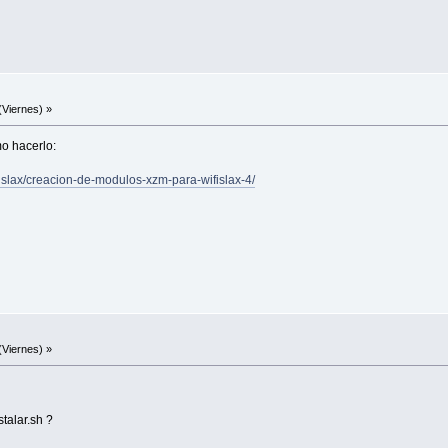
(Viernes) »
mo hacerlo:
ifislax/creacion-de-modulos-xzm-para-wifislax-4/
(Viernes) »
stalar.sh ?