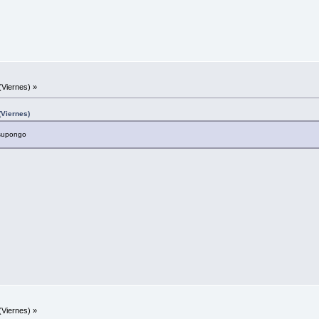
(Viernes) »
(Viernes)
 supongo
(Viernes) »