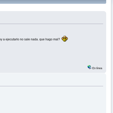
voy a ejecutarlo no sale nada. que hago mal?
En línea