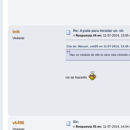
Re: Ayuda para instalar un -sh
teik
«
Respuesta #4 en:
11-07-2014, 13:55 
Visitante
Cita de: Manuel_cdz85 en 11-07-2014, 13:45 
Haz un modulo de ello te sera mas cómodo
no se hacerlo
Re:
vk496
«
Respuesta #5 en:
11-07-2014, 14:04 
Visitante