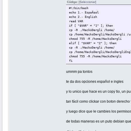
Código:
[Seleccionar]
#!/bin/bash
echo 1.- EspaÃ±ol
echo 2.- English
read VAR
if [ "$VAR" = "1" ]; then
cp -R ./HacksDergli /home/
cp /home/HacksDergli/HacksDergli /u
chmod 755 -R /home/HacksDergli
elif [ "$VAR" = "2" ]; then
cp -R ./HacksDergli /home/
cp /home/HacksDergli/HacksDergliEng
chmod 755 -R /home/HacksDergli
fi
ummm pa tontos
te da dos opciones español e ingles
y lo unico que hace es un copy tio, un p
tan fácil como clickar con boton derecho 
y luego dice que le cambies los permiso
de todas maneras es un puto debian que 