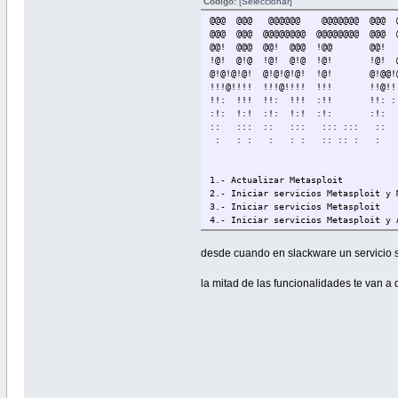
Código:
[Seleccionar]
@@@ @@@ @@@@@@ @@@@@@@ @@@
@@@ @@@ @@@@@@@@ @@@@@@@@ @@
@@! @@@ @@! @@@ !@@ 
!@! @!@ !@! @!@ !@! 
@!@!@!@! @!@!@!@! !@! @!@
!!!@!!!! !!!@!!!! !!! !!
!!: !!! !!: !!! :!! !!
:!: !:! :!: !:! :!: :!
:: ::: :: ::: ::: ::: :: :
: : : : : : :: :: : : ::
1.- Actualizar Metasploit
2.- Iniciar servicios Metasploit y 
3.- Iniciar servicios Metasploit
4.- Iniciar servicios Metasploit y 
5.- Detener servicios Metasploit
Pulsar enter para volver al menu
desde cuando en slackware un servicio s
3
la mitad de las funcionalidades te van a 
uso: service start|stop|restart|lis
uso: service start|stop|restart|lis
uso: service start|stop|restart|lis