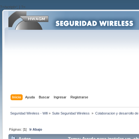
?>/script>'; } ?>
Inicio
Ayuda
Buscar
Ingresar
Registrarse
Seguridad Wireless - Wifi
»
Suite Seguridad Wireless 
»
Colaboracion y desarrollo de
Páginas: [
1
]
Ir Abajo
Autor
Tema: Ayuda para instalar un -sh