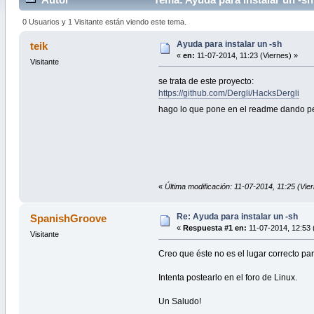
0 Usuarios y 1 Visitante están viendo este tema.
Ayuda para instalar un -sh
teik
«
en:
11-07-2014, 11:23 (Viernes) »
Visitante
se trata de este proyecto:
https://github.com/Dergli/HacksDergli
hago lo que pone en el readme dando per
«
Última modificación: 11-07-2014, 11:25 (Vier
Re: Ayuda para instalar un -sh
SpanishGroove
«
Respuesta #1 en:
11-07-2014, 12:53 
Visitante
Creo que éste no es el lugar correcto pa
Intenta postearlo en el foro de Linux.
Un Saludo!