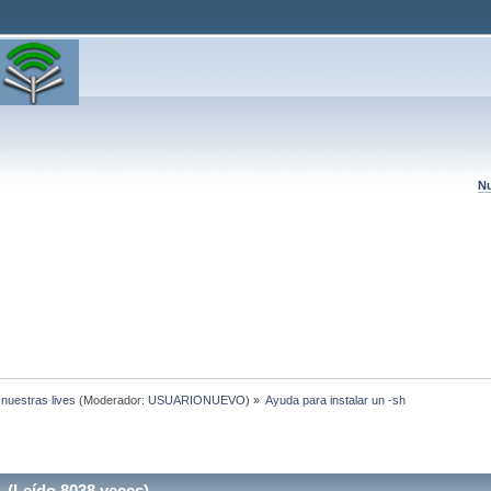
Nu
 nuestras lives
(Moderador:
USUARIONUEVO
) »
Ayuda para instalar un -sh 
 (Leído 8038 veces)