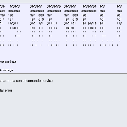
 @@@ @@@@@@ @@@@@@@ @@@@@@@@ @@@@@@@ @@@@@@@@ @@@ @@@
@ @@@ @@@@@@@ @@@@@@@@ @@@@@@@@ @@@@@@@@ @@@@@@@@@ @@@ @@@
@@! !@@ !@@ @@! @@@ @@! @@! @@@ !@@ @@! @@!
!@! @!! !@! !@! @!@ !@! !@! @!@ !@! !@! !@!
@!@! !!@@!! @!@ !@! @!!!:! @!@!!@! !@! @!@!@ @!! !!@
@!!! !!@!!! !@! !!! !!!!!: !!@!@! !!! !!@!! !!! !!!
: :!! !:! !!: !!! !!: !!: :!! :!! !!: !!: !!:
: !:! !:! :!: !:! :!: :!: !:! :!: !:: :!: :!:
:: :::: :: :::: :: :: :::: :: ::: ::: :::: :: :::: ::
: :: : : :: : : : :: :: : : : :: :: : : :: : : :
Metasploit
Armitage
e arranca con el comando service...
dar error
t [nombre_del_servicio]
t [nombre_del_servicio]
t [nombre_del_servicio]