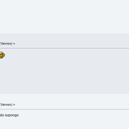
(Viernes) »
(Viernes) »
odo supongo