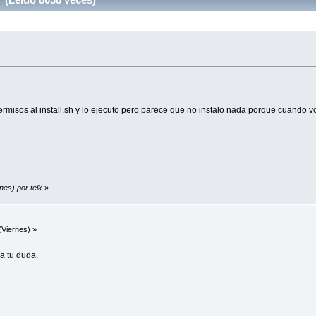
misos al install.sh y lo ejecuto pero parece que no instalo nada porque cuando 
nes) por teik
»
(Viernes) »
ra tu duda.