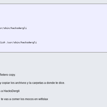
sr/sbin/hacksdergli
lish /usr/sbin/hacksdergli
uñetero copy.
y copiar los archivos y la carpetas a donde te dice.
s a HacksDergli
te vas a comer los mocos en wifislax