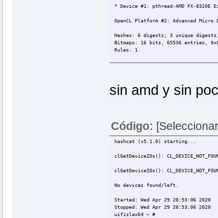
* Device #1: pthread-AMD FX-8320E E
OpenCL Platform #2: Advanced Micro 
Hashes: 6 digests; 3 unique digests
Bitmaps: 16 bits, 65536 entries, 0x
Rules: 1
Applicable optimizers:
* Zero-Byte
* Single-Salt
sin amd y sin poc
* Slow-Hash-SIMD-LOOP
Minimum password length supported b
Maximum password length supported b
Código:
[Seleccionar
Watchdog: Hardware monitoring inter
Watchdog: Temperature abort trigger
hashcat (v5.1.0) starting...
Initialized device kernels and mem
wifislax64 ~ #
clGetDeviceIDs(): CL_DEVICE_NOT_FOU
clGetDeviceIDs(): CL_DEVICE_NOT_FOU
No devices found/left.
Started: Wed Apr 29 20:53:06 2020
Stopped: Wed Apr 29 20:53:06 2020
wifislax64 ~ #