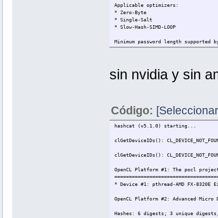
Applicable optimizers:
* Zero-Byte
* Single-Salt
* Slow-Hash-SIMD-LOOP
Minimum password length supported b
Maximum password length supported b
Watchdog: Hardware monitoring inter
sin nvidia y sin 
Watchdog: Temperature abort trigger
Initialized device kernels and mem
wifislax64 ~ #
Código:
[Seleccionar
hashcat (v5.1.0) starting...
clGetDeviceIDs(): CL_DEVICE_NOT_FOU
clGetDeviceIDs(): CL_DEVICE_NOT_FOU
OpenCL Platform #1: The pocl projec
===================================
* Device #1: pthread-AMD FX-8320E E
OpenCL Platform #2: Advanced Micro 
Hashes: 6 digests; 3 unique digests