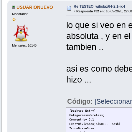
Re:TESTEO: wifislax64-2.1-rc4
USUARIONUEVO
«
Respuesta #32 en:
10-05-2020, 22:08
Moderador
lo que si veo en e
absoluta , y en e
tambien ..
Mensajes: 16145
asi es como deber
hizo ...
Código:
[Seleccionar
[Desktop Entry]
Categories=Wireless;
Comment=by 5.1
Exec=DixieScan;${SHELL:-bash}
Icon=DixieScan