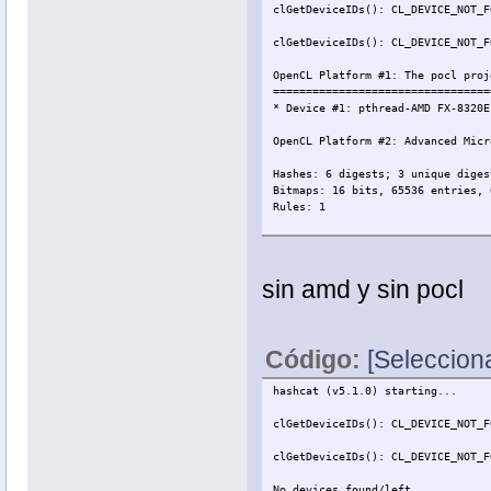
clGetDeviceIDs(): CL_DEVICE_NOT_F
clGetDeviceIDs(): CL_DEVICE_NOT_F
OpenCL Platform #1: The pocl proj
=================================
* Device #1: pthread-AMD FX-8320E
OpenCL Platform #2: Advanced Micr
Hashes: 6 digests; 3 unique diges
Bitmaps: 16 bits, 65536 entries, 
Rules: 1
Applicable optimizers:
* Zero-Byte
* Single-Salt
sin amd y sin pocl
* Slow-Hash-SIMD-LOOP
Minimum password length supported
Maximum password length supported
Código:
[Selecciona
Watchdog: Hardware monitoring int
Watchdog: Temperature abort trigg
hashcat (v5.1.0) starting...
Initialized device kernels and m
clGetDeviceIDs(): CL_DEVICE_NOT_F
wifislax64 ~ #
clGetDeviceIDs(): CL_DEVICE_NOT_F
No devices found/left.