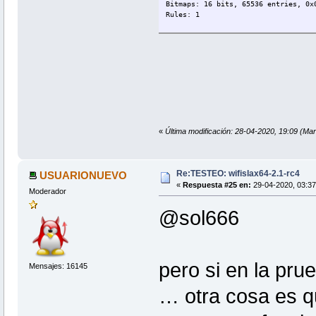
Bitmaps: 16 bits, 65536 entries, 0x
Rules: 1
Applicable optimizers:
* Zero-Byte
* Single-Salt
* Slow-Hash-SIMD-LOOP
Minimum password length supported b
Maximum password length supported b
Watchdog: Hardware monitoring inter
Watchdog: Temperature abort trigger
«
Última modificación: 28-04-2020, 19:09 (Mar
Initialized device kernels and mem
wifislax64 ~ #
Re:TESTEO: wifislax64-2.1-rc4
USUARIONUEVO
«
Respuesta #25 en:
29-04-2020, 03:37
Moderador
@sol666
pero si en la pru
Mensajes: 16145
… otra cosa es 