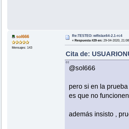
Re:TESTEO: wifislax64-2.1-rc4
sol666
«
Respuesta #29 en:
29-04-2020, 21:08
Mensajes: 143
Cita de: USUARIONU
@sol666
pero si en la prueb
es que no funcione
además insisto , pru