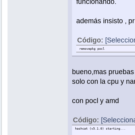
funcionando.
además insisto , pr
Código:
[Seleccio
removepkg pocl
bueno,mas pruebas es
solo con la cpu y na
con pocl y amd
Código:
[Selecciona
hashcat (v5.1.0) starting...