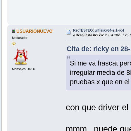
Re:TESTEO: wifislax64-2.1-rc4
USUARIONUEVO
«
Respuesta #22 en:
28-04-2020, 12:57
Moderador
Cita de: ricky en 28
Si me va hascat pero
Mensajes: 16145
irregular media de 
pruebas x que en el 
con que driver e
mmm , puede que 