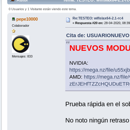
0 Usuarios y 1 Visitante están viendo este tema.
Re:TESTEO: wifislax64-2.1-rc4
pepe10000
«
Respuesta #20 en:
28-04-2020, 08:39
Colaborador
Cita de: USUARIONUEVO e
NUEVOS MODU
Mensajes: 833
NVIDIA:
https://mega.nz/file/
AMD:
https://mega.nz/fi
zErJEHfTZZcHQUDuETR
Prueba rápida en el so
No noto ningún retraso