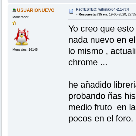
Re:TESTEO: wifislax64-2.1-rc4
USUARIONUEVO
«
Respuesta #35 en:
19-05-2020, 22:35
Moderador
Yo creo que esto 
nada nuevo en el
lo mismo , actual
Mensajes: 16145
chrome ...
he añadido librer
probando ñas hist
medio fruto en 
pocos en el foro.