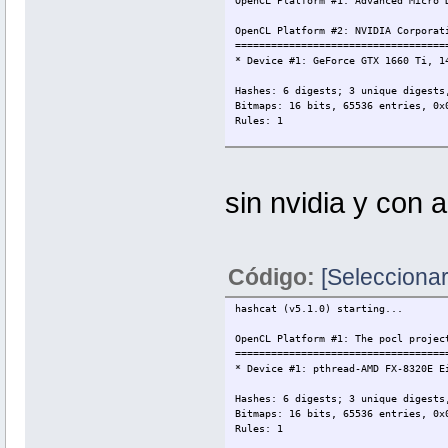
OpenCL Platform #1: Advanced Micro 
OpenCL Platform #2: NVIDIA Corporat
===================================
* Device #1: GeForce GTX 1660 Ti, 1
Hashes: 6 digests; 3 unique digests
Bitmaps: 16 bits, 65536 entries, 0x
Rules: 1
Applicable optimizers:
* Zero-Byte
* Single-Salt
sin nvidia y con 
* Slow-Hash-SIMD-LOOP
Minimum password length supported b
Maximum password length supported b
Código:
[Seleccionar
Watchdog: Temperature abort trigger
Dictionary cache built:
hashcat (v5.1.0) starting...
* Filename..: /run/media/root/Wifis
* Passwords.: 5764815
OpenCL Platform #1: The pocl projec
* Bytes.....: 51883357
===================================
* Keyspace..: 5764815
* Device #1: pthread-AMD FX-8320E E
* Runtime...: 1 sec
Hashes: 6 digests; 3 unique digests
[s]tatus [p]ause [b]ypass [c]heckpo
Bitmaps: 16 bits, 65536 entries, 0x
Rules: 1