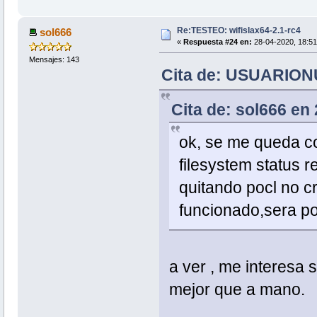
Re:TESTEO: wifislax64-2.1-rc4
sol666
«
Respuesta #24 en:
28-04-2020, 18:51
Mensajes: 143
Cita de: USUARIONU
Cita de: sol666 en
ok, se me queda c
filesystem status r
quitando pocl no c
funcionado,sera p
a ver , me interesa s
mejor que a mano.