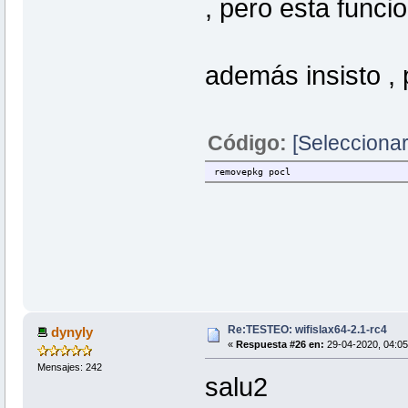
, pero esta funci
además insisto , 
Código:
[Seleccionar
removepkg pocl
Re:TESTEO: wifislax64-2.1-rc4
dynyly
«
Respuesta #26 en:
29-04-2020, 04:05
Mensajes: 242
salu2