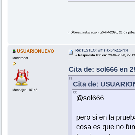
«
Última modificación: 29-04-2020, 21:09 (Mié
Re:TESTEO: wifislax64-2.1-rc4
USUARIONUEVO
«
Respuesta #30 en:
29-04-2020, 22:13
Moderador
Cita de: sol666 en 2
Cita de: USUARION
Mensajes: 16145
@sol666
pero si en la prue
cosa es que no fu