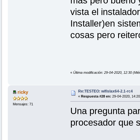
mas pero bueno y
vista el instala
Installer)en sis
cosas pero rei
«
Última modificación: 29-04-2020, 12:30 (Mié
Re:TESTEO: wifislax64-2.1-rc4
ricky
«
Respuesta #28 en:
29-04-2020, 14:20
Mensajes: 71
Una pregunta par
procesador que s