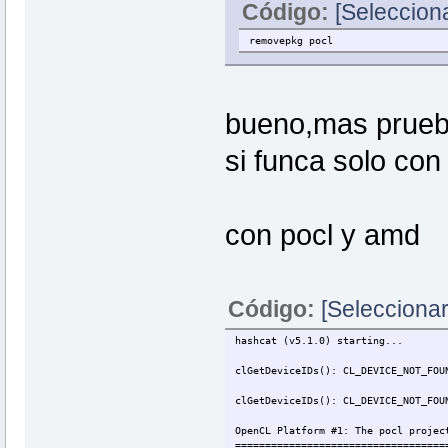
Código:
[Selecciona
removepkg pocl
bueno,mas pruebas
si funca solo con
con pocl y amd
Código:
[Seleccionar
hashcat (v5.1.0) starting...
clGetDeviceIDs(): CL_DEVICE_NOT_FOU
clGetDeviceIDs(): CL_DEVICE_NOT_FOU
OpenCL Platform #1: The pocl projec
===================================