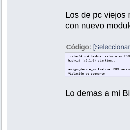
Los de pc viejos
con nuevo modu
Código:
[Seleccionar
fislax64 ~ # hash
hash
amdgpu_device_i
Violación de segmento
Lo demas a mi Bi