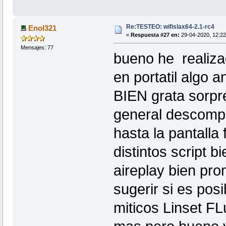
Re:TESTEO: wifislax64-2.1-rc4
Enol321
«
Respuesta #27 en:
29-04-2020, 12:22
Mensajes: 77
bueno he realizad
en portatil algo 
BIEN grata sorpr
general descompr
hasta la pantalla
distintos script 
aireplay bien p
sugerir si es po
miticos Linset F