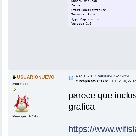
Name=DixieScan
Path=
StartupNotify=false
Terminal=true
Type=Application
Version=1.0
Re:TESTEO: wifislax64-2.1-rc4
USUARIONUEVO
«
Respuesta #33 en:
10-05-2020, 22:12
Moderador
parece que inclus
grafica
Mensajes: 16145
https://www.wifis