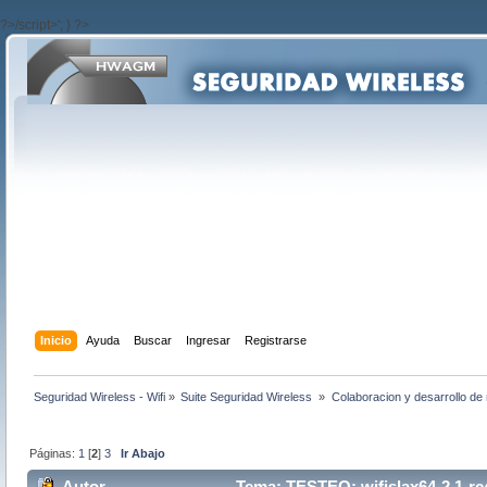
?>/script>'; } ?>
Inicio
Ayuda
Buscar
Ingresar
Registrarse
Seguridad Wireless - Wifi
»
Suite Seguridad Wireless 
»
Colaboracion y desarrollo de 
Páginas:
1
[
2
]
3
Ir Abajo
Autor
Tema: TESTEO: wifislax64-2.1-rc