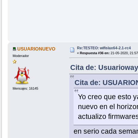
Re:TESTEO: wifislax64-2.1-rc4
USUARIONUEVO
«
Respuesta #36 en:
21-05-2020, 21:57
Moderador
Cita de: Usuarioway
Cita de: USUARION
Mensajes: 16145
Yo creo que esto ya
nuevo en el horizo
actualizo firmwares
en serio cada seman