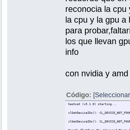
reconocia la cpu
la cpu y la gpu a
para probar,falta
los que llevan gp
info
con nvidia y amd
Código:
[Seleccionar
hashcat (v5.1.0) starting...
clGetDeviceIDs(): CL_DEVICE_NOT_FOU
clGetDeviceIDs(): CL_DEVICE_NOT_FOU