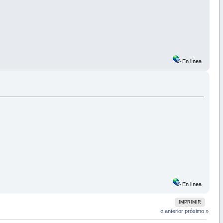
En línea
En línea
IMPRIMIR
« anterior
próximo »