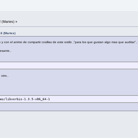
 (Martes) »
6 (Martes)
ilo y con el animo de compartir cosillas de este estilo ,"para los que gustan algo mas que audita
esante..
otro..
ges/libvorbis-1.3.5-x86_64-1