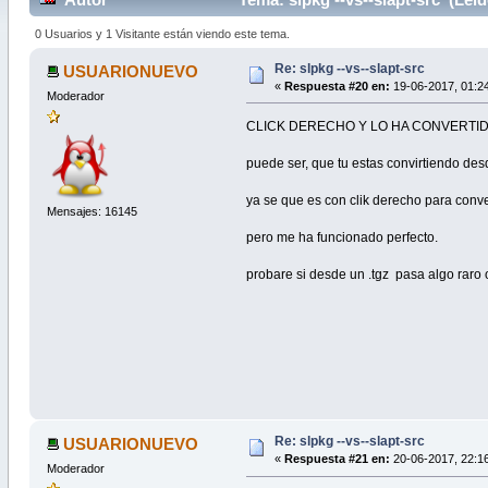
0 Usuarios y 1 Visitante están viendo este tema.
Re: slpkg --vs--slapt-src
USUARIONUEVO
«
Respuesta #20 en:
19-06-2017, 01:24
Moderador
CLICK DERECHO Y LO HA CONVERTI
puede ser, que tu estas convirtiendo desd
ya se que es con clik derecho para conve
Mensajes: 16145
pero me ha funcionado perfecto.
probare si desde un .tgz pasa algo raro 
Re: slpkg --vs--slapt-src
USUARIONUEVO
«
Respuesta #21 en:
20-06-2017, 22:16
Moderador