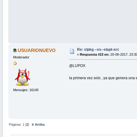
Re: slpkg --vs--slapt-src
USUARIONUEVO
«
Respuesta #23 en:
20-06-2017, 23:30
Moderador
@LUPOX
la primera vez solo , ya que genera una
Mensajes: 16145
Páginas:
1
[
2
]
Ir Arriba