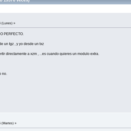
 (Lunes) »
DO PERFECTO.
e un tgz , y yo desde un txz
rtir directamente a xzm , ...es cuando quieres un modulo extra.
o no.
 (Martes) »