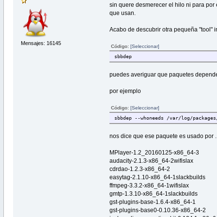
sin quere desmerecer el hilo ni para por 
que usan.
Acabo de descubrir otra pequeña "tool" i
Mensajes: 16145
Código:
[Seleccionar]
sbbdep
puedes averiguar que paquetes depende 
por ejemplo
Código:
[Seleccionar]
sbbdep --whoneeds /var/log/packages
nos dice que ese paquete es usado por ..
MPlayer-1.2_20160125-x86_64-3
audacity-2.1.3-x86_64-2wifislax
cdrdao-1.2.3-x86_64-2
easytag-2.1.10-x86_64-1slackbuilds
ffmpeg-3.3.2-x86_64-1wifislax
gmtp-1.3.10-x86_64-1slackbuilds
gst-plugins-base-1.6.4-x86_64-1
gst-plugins-base0-0.10.36-x86_64-2