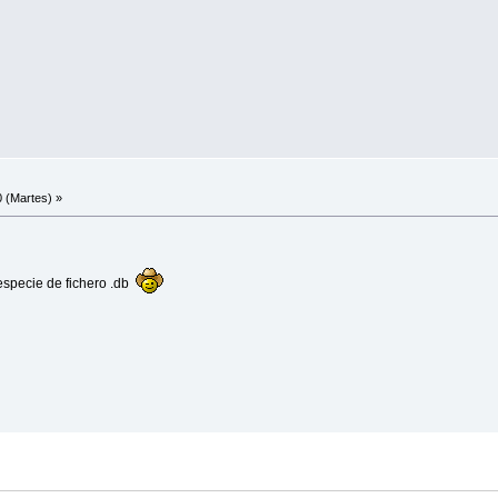
 (Martes) »
 especie de fichero .db