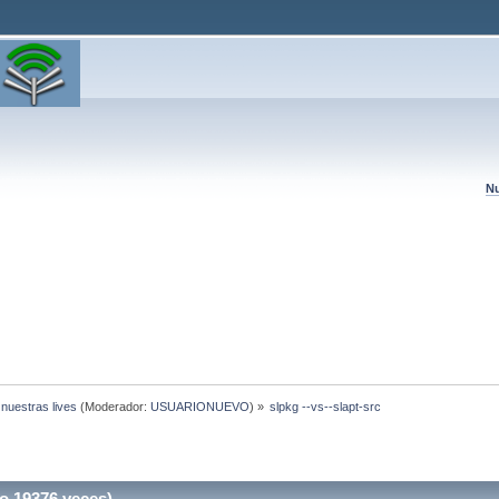
Nu
 nuestras lives
(Moderador:
USUARIONUEVO
) »
slpkg --vs--slapt-src 
do 19376 veces)