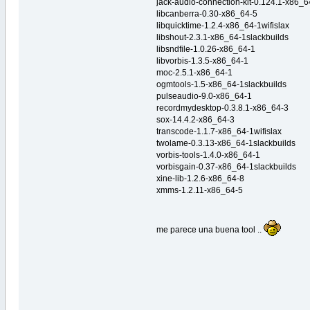
jack-audio-connection-kit-0.124.1-x86_6
libcanberra-0.30-x86_64-5
libquicktime-1.2.4-x86_64-1wifislax
libshout-2.3.1-x86_64-1slackbuilds
libsndfile-1.0.26-x86_64-1
libvorbis-1.3.5-x86_64-1
moc-2.5.1-x86_64-1
ogmtools-1.5-x86_64-1slackbuilds
pulseaudio-9.0-x86_64-1
recordmydesktop-0.3.8.1-x86_64-3
sox-14.4.2-x86_64-3
transcode-1.1.7-x86_64-1wifislax
twolame-0.3.13-x86_64-1slackbuilds
vorbis-tools-1.4.0-x86_64-1
vorbisgain-0.37-x86_64-1slackbuilds
xine-lib-1.2.6-x86_64-8
xmms-1.2.11-x86_64-5
me parece una buena tool ..