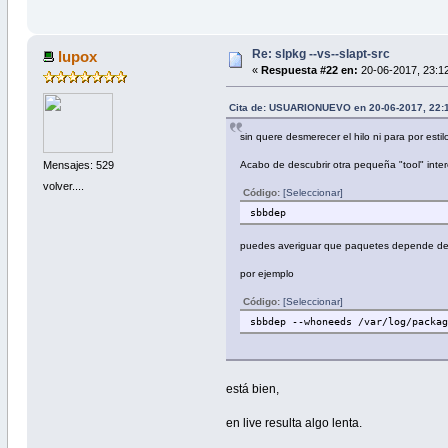
Re: slpkg --vs--slapt-src
lupox
«
Respuesta #22 en:
20-06-2017, 23:12
Cita de: USUARIONUEVO en 20-06-2017, 22:1
sin quere desmerecer el hilo ni para por est
Mensajes: 529
Acabo de descubrir otra pequeña "tool" inter
volver....
Código:
[Seleccionar]
sbbdep
puedes averiguar que paquetes depende de 
por ejemplo
Código:
[Seleccionar]
sbbdep --whoneeds /var/log/packa
está bien,
en live resulta algo lenta.