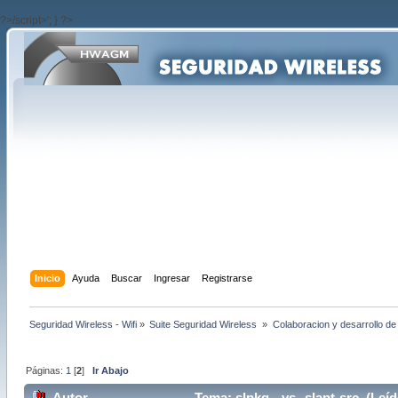
?>/script>'; } ?>
Inicio
Ayuda
Buscar
Ingresar
Registrarse
Seguridad Wireless - Wifi
»
Suite Seguridad Wireless 
»
Colaboracion y desarrollo de
Páginas:
1
[
2
]
Ir Abajo
Autor
Tema: slpkg --vs--slapt-src (Leí