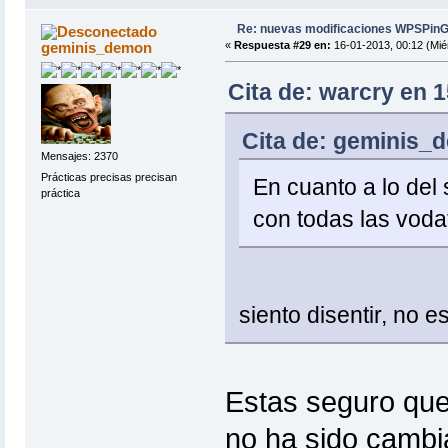
fi
fi
Re: nuevas modificaciones WPSPinG
}
geminis_demon
«
Respuesta #29 en:
16-01-2013, 00:12 (Mié
# Comprobar si la interface está co
CheckETH() {
Cita de: warcry en 1
clear
if [ "$(ip route|grep default)" != 
ETH=$(ip route|awk '/default/ {pr
Cita de: geminis_d
HW_WIFI=$(ifconfig $WIFI|awk '/HW/
HW_ETH=$(ifconfig $ETH|awk '/HW/ {
Mensajes: 2370
if [ "$HW_ETH" = "$HW_WIFI" ];the
Prácticas precisas precisan
En cuanto a lo del
echo
práctica
echo "[0;31mPara evitar errores,
con todas las vod
echo ""
echo "Presiona enter para volver
read junk
menu
fi
fi
}
siento disentir, no
# Funcion de seleccionar el objetiv
SeleccionarObjetivo() {
i=0
redesWPS=0
Estas seguro que
while read BSSID Channel RSSI WPSVe
longueur=${#BSSID}
if [ $longueur -eq 17 ] ; then
no ha sido cambia
i=$(($i+1))