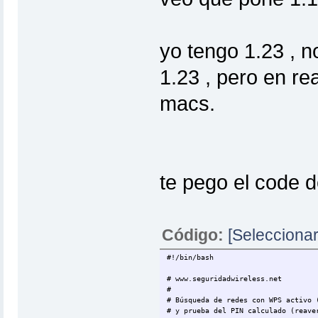
menu() {
# Bienvenida
clear
yo tengo 1.23 , no
echo "[0;31m
__ __ 
1.23 , pero en re
/ / /\ \ \____ ___ / _
\ \/ \/ / _ \/ __| / /_)
\ /\ /| |_) \__ \ / ___/
macs.
\/ \/ | __/|___/ \/ |_|_| |
|_|
echo ""
echo " ************************
echo " * [1;32m<<[0m Based on
echo " ************************
###################################
te pego el code d
sleep 1
echo "-----------------------------
if [ "$InfoAP" = "ON" ]; then
echo "INFO AP OBJETIVO"
echo ""
Código:
[Seleccionar
echo " ESSID = $ESSID
echo " Canal = $CHANE
echo " MAC del AP = $BSSI
#!/bin/bash
if [ "$CHECKESSID" = "FTE" ]; the
echo " Posible pin WPS = $PIN
# www.seguridadwireless.net
else
#
echo " Posible pin WPS = $PIN
# Búsqueda de redes con WPS activo 
fi
# y prueba del PIN calculado (reave
if [ "$ShowWPA" = "ON" ]; then