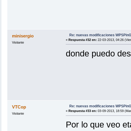
fi
ESSID=${WPSessid[$WPSoption]}
BSSID=${WPSbssid[$WPSoption]}
CHANEL=${WPSchanel[$WPSoption]}
clear
else
echo " Opcion no valida... vuelv
sleep 2
Re: nuevas modificaciones WPSPinG
minisergio
SeleccionarObjetivo
«
Respuesta #32 en:
22-03-2013, 04:26 (Vie
fi
Visitante
fi
donde puedo des
WPSPIN
ShowWPA="OFF"
InfoAP="ON"
menu
}
# Escanear con wash
WashScan() {
if [ "$WIFI" = "" ]; then auto_sele
CheckETH
xterm -iconic -e wash -i $WIFI -C -
WashPID=$!
sec_rem=30
Re: nuevas modificaciones WPSPinG
VTCop
sleep 30 && kill $WashPID &>/dev/nu
«
Respuesta #33 en:
03-09-2013, 18:59 (Mar
while true; do
Visitante
let sec_rem=$sec_rem-1
interval=$sec_rem
Por lo que veo eta
seconds=`expr $interval % 6
interval=`expr $interval - $s