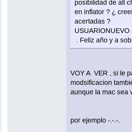
posibilidad de all 
en inflator ? ¿ cre
acertadas ?
USUARIONUEVO apún
. Feliz año y a sobre
VOY A VER , si le pa
modsificacion tambie
aunque la mac sea 
por ejemplo -.-.-.