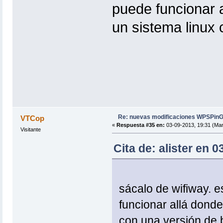
puede funcionar a
airmon-ng |awk 'BEGIN { print 
{ printf "%-8s %-8s %-1s %10s\n", 
un sistema linux
echo " selecciona una para utili
echo
tarj_wire=""
tarjselec=""
function selectarj {
select tarjselec in `airmon-ng | aw
break;
done
if [ "$tarjselec" = "" ]; then
Re: nuevas modificaciones WPSPinG
VTCop
echo " La opcion seleccionada no e
«
Respuesta #35 en:
03-09-2013, 19:31 (Mar
echo " Introduce una opcion valida
Visitante
selectarj
fi
Cita de: alister en 
}
if [ "$tarjselec" = "" ]; then
selectarj
fi
sácalo de wifiway. 
echo ""
funcionar allá donde
echo "Interface seleccionado: $tarj
fi
con una versión de