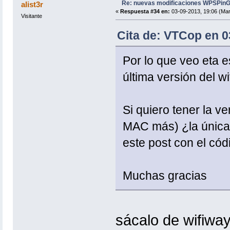
Re: nuevas modificaciones WPSPinG
alist3r
if [ "$WIFI" = "" ]; then
«
Respuesta #34 en:
03-09-2013, 19:06 (Mar
> $TEMP/wireless.txt
Visitante
cards=`airmon-ng|cut -d ' ' -f 1 |
echo $cards >> $TEMP/wireless.txt
Cita de: VTCop en 0
tarj1=`cat $TEMP/wireless.txt | cu
tarj2=`cat $TEMP/wireless.txt | cu
rm -rf $TEMP/wireless.txt
Por lo que veo eta es
if [ "$tarj1" = "" ]; then
última versión del wi
clear
echo " * * * A T
echo ""
echo " No se ha encontrado
Si quiero tener la v
echo ""
echo " Pulsa ENTER para v
read yn
MAC más) ¿la única 
menu
fi
este post con el cód
if [ "$tarj1" = "$tarj2" ]; then
tarj2=""
fi
Muchas gracias
tarjselec=$tarj1
if [ "$tarj2" != "" ] ;then
echo
echo
sácalo de wifiway
echo " Se han encontrado las sigu
echo