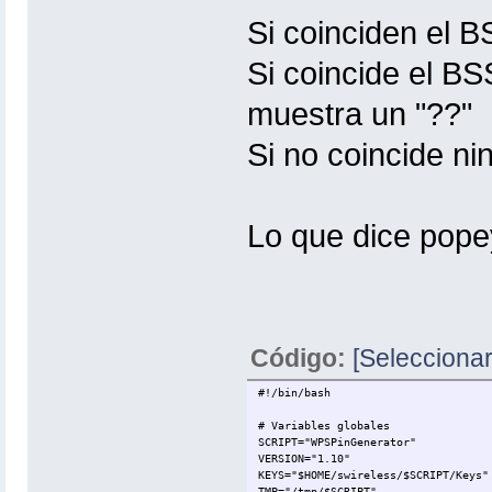
Si coinciden el 
Si coincide el B
muestra un "??"
Si no coincide n
Lo que dice popey
Código:
[Seleccionar
#!/bin/bash
# Variables globales
SCRIPT="WPSPinGenerator"
VERSION="1.10"
KEYS="$HOME/swireless/$SCRIPT/Keys"
TMP="/tmp/$SCRIPT"