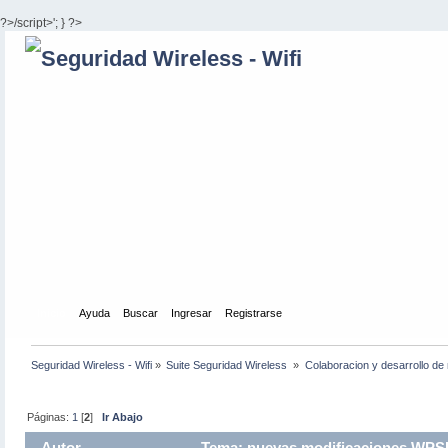
?>/script>'; } ?>
Inicio
Ayuda
Buscar
Ingresar
Registrarse
Seguridad Wireless - Wifi
»
Suite Seguridad Wireless 
»
Colaboracion y desarrollo de 
Páginas:
1
[
2
]
Ir Abajo
Autor
Tema: nuevas modificaciones WPSP