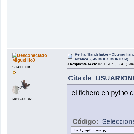
Re:HalfHandshaker - Obtener hand
alcance! (SIN MODO MONITOR)
Miguelillo0
«
Respuesta #4 en:
02-05-2021, 02:47 (Domi
Colaborador
Cita de: USUARIONU
el fichero en pytho 
Mensajes: 82
Código:
[Selecciona
half_cap2hccapx.py