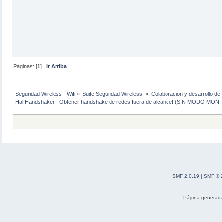
Páginas: [
1
]
Ir Arriba
Seguridad Wireless - Wifi
»
Suite Seguridad Wireless 
»
Colaboracion y desarrollo de 
HalfHandshaker - Obtener handshake de redes fuera de alcance! (SIN MODO MON
SMF 2.0.19
|
SMF © 
Página generada