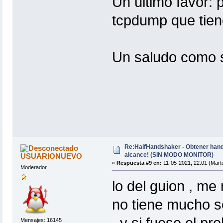
Un último favor: 
tcpdump que tie
Un saludo como s
Re:HalfHandshaker - Obtener hand
alcance! (SIN MODO MONITOR)
USUARIONUEVO
«
Respuesta #9 en:
11-05-2021, 22:01 (Mart
Moderador
lo del guion , me
no tiene mucho s
, y si fuese el pr
Mensajes: 16145