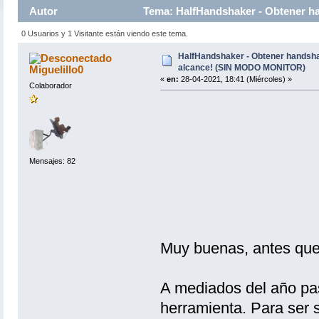
Autor
Tema: HalfHandshaker - Obtener h
16728 veces)
0 Usuarios y 1 Visitante están viendo este tema.
HalfHandshaker - Obtener handsha
alcance! (SIN MODO MONITOR)
Miguelillo0
«
en:
28-04-2021, 18:41 (Miércoles) »
Colaborador
Mensajes: 82
Muy buenas, antes que
A mediados del año pas
herramienta. Para ser s