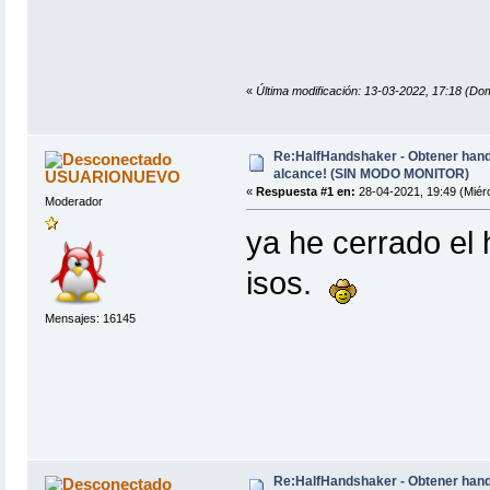
«
Última modificación: 13-03-2022, 17:18 (Dom
Re:HalfHandshaker - Obtener hand
alcance! (SIN MODO MONITOR)
USUARIONUEVO
«
Respuesta #1 en:
28-04-2021, 19:49 (Miérc
Moderador
ya he cerrado el h
isos.
Mensajes: 16145
Re:HalfHandshaker - Obtener hand