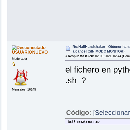
Re:HalfHandshaker - Obtener hand
alcance! (SIN MODO MONITOR)
USUARIONUEVO
«
Respuesta #3 en:
02-05-2021, 02:44 (Domi
Moderador
el fichero en pyt
.sh ?
Mensajes: 16145
Código:
[Seleccionar
half_cap2hccapx.py