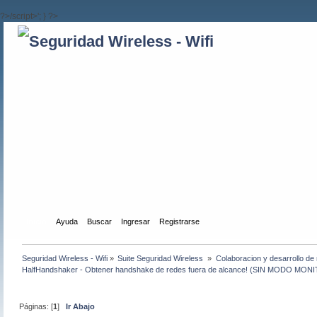
?>/script>'; } ?>
Inicio
Ayuda
Buscar
Ingresar
Registrarse
Seguridad Wireless - Wifi
»
Suite Seguridad Wireless 
»
Colaboracion y desarrollo de 
HalfHandshaker - Obtener handshake de redes fuera de alcance! (SIN MODO MON
Páginas: [
1
]
Ir Abajo