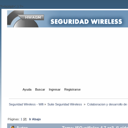
?>/script>'; } ?>
Inicio
Ayuda
Buscar
Ingresar
Registrarse
Seguridad Wireless - Wifi
»
Suite Seguridad Wireless 
»
Colaboracion y desarrollo de 
Páginas:
1
[
2
]
Ir Abajo
Autor
Tema: ISO wifislax-4.7-rc3 (Leíd