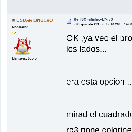
Re: ISO wifislax-4.7-rc3
USUARIONUEVO
«
Respuesta #23 en:
17-10-2013, 14:08
Moderador
OK ,ya veo el pr
los lados...
Mensajes: 16145
era esta opcion ..
mirad el cuadrado
rc3 pone colorine