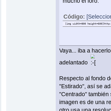
mucho el foro.
Código:
[Seleccio
[img width=800 height=600]http
Vaya... iba a hacerl
adelantado
Respecto al fondo de
"Estirado", así se a
"Centrado" también 
imagen es de una res
otro usa una resoluc