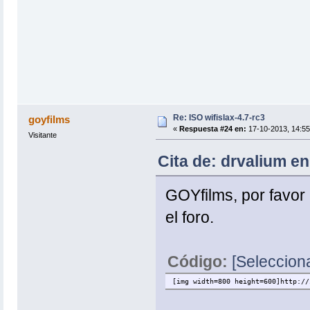
Re: ISO wifislax-4.7-rc3
goyfilms
«
Respuesta #24 en:
17-10-2013, 14:55
Visitante
Cita de: drvalium e
GOYfilms, por favo
el foro.
Código:
[Selecciona
[img width=800 height=600]http://