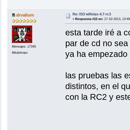
Re: ISO wifislax-4.7-rc3
drvalium
«
Respuesta #22 en:
17-10-2013, 13:49
esta tarde iré a
par de cd no sea
Mensajes: 17345
ya ha empezado a
Misántropo
las pruebas las 
distintos, en el 
con la RC2 y este