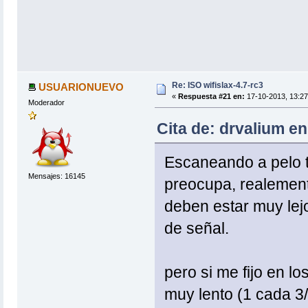
Re: ISO wifislax-4.7-rc3
USUARIONUEVO
«
Respuesta #21 en:
17-10-2013, 13:27
Moderador
Cita de: drvalium e
Escaneando a pelo 
Mensajes: 16145
preocupa, realemen
deben estar muy lej
de señal.
pero si me fijo en 
muy lento (1 cada 3