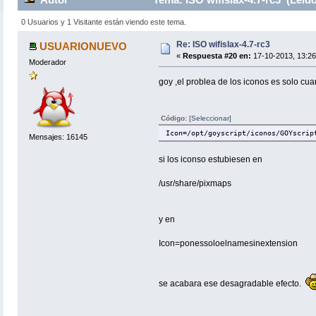
0 Usuarios y 1 Visitante están viendo este tema.
Re: ISO wifislax-4.7-rc3
USUARIONUEVO
«
Respuesta #20 en:
17-10-2013, 13:26
Moderador
goy ,el problea de los iconos es solo cuan
Código:
[Seleccionar]
Icon=/opt/goyscript/iconos/GOYscrip
Mensajes: 16145
si los iconso estubiesen en
/usr/share/pixmaps
y en
Icon=ponessoloelnamesinextension
se acabara ese desagradable efecto.