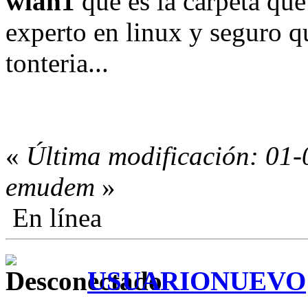
wlan1
que es la carpeta qu
experto en linux y seguro q
tonteria...
«
Última modificación: 01-
emudem
»
En línea
USUARIONUEVO