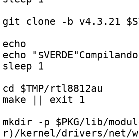
git clone -b v4.3.21 $S
echo
echo "$VERDE"Compilando
sleep 1
cd $TMP/rtl8812au
make || exit 1
mkdir -p $PKG/lib/modul
r)/kernel/drivers/net/w