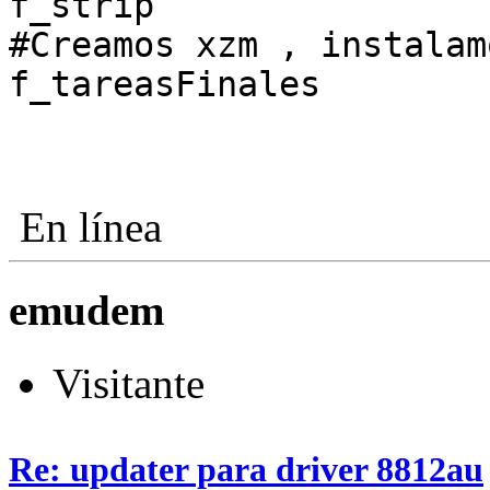
f_strip
#Creamos xzm , instalam
f_tareasFinales
En línea
emudem
Visitante
Re: updater para driver 8812au