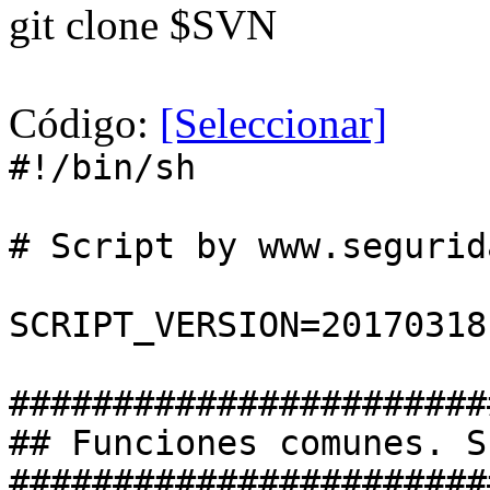
git clone $SVN
Código:
[Seleccionar]
#!/bin/sh
# Script by www.segurid
SCRIPT_VERSION=20170318
#######################
## Funciones comunes. S
#######################