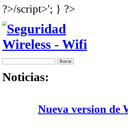
?>/script>'; } ?>
Noticias:
Nueva version de W