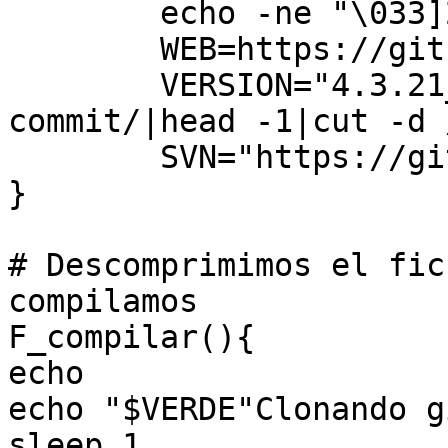
echo -ne "\033]
WEB=https://git
VERSION="4.3.21
commit/|head -1|cut -d 
SVN="https://gi
}
# Descomprimimos el fic
compilamos
F_compilar(){
echo
echo "$VERDE"Clonando g
sleep 1