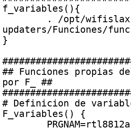
f_variables(){
. /opt/wifislax
updaters/Funciones/func
}
#######################
## Funciones propias de
por F_ ##
#######################
# Definicion de variabl
F_variables() {
PRGNAM=rtl8812a