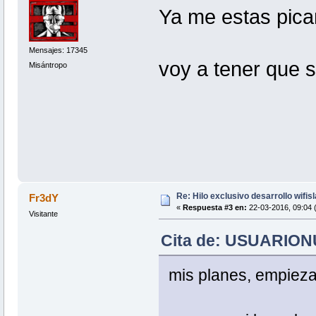
Ya me estas pican
Mensajes: 17345
voy a tener que 
Misántropo
Re: Hilo exclusivo desarrollo wifis
Fr3dY
«
Respuesta #3 en:
22-03-2016, 09:04 
Visitante
Cita de: USUARIONU
mis planes, empiez