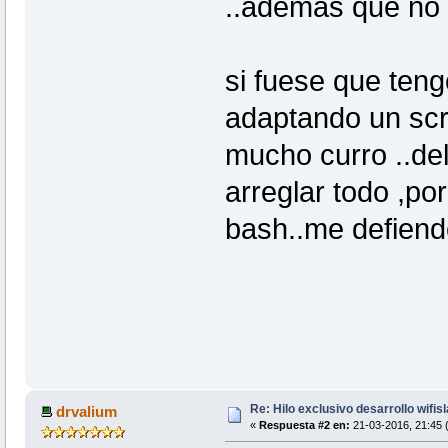
..ademas que no 
si fuese que teng
adaptando un scri
mucho curro ..de
arreglar todo ,po
bash..me defiend
Re: Hilo exclusivo desarrollo wifis
drvalium
«
Respuesta #2 en:
21-03-2016, 21:45 