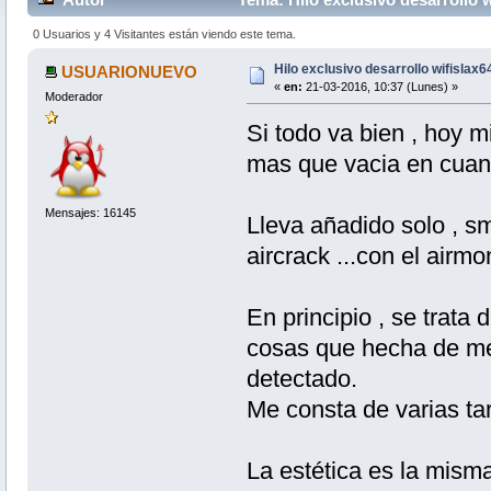
0 Usuarios y 4 Visitantes están viendo este tema.
Hilo exclusivo desarrollo wifislax6
USUARIONUEVO
«
en:
21-03-2016, 10:37 (Lunes) »
Moderador
Si todo va bien , hoy m
mas que vacia en cuanto
Mensajes: 16145
Lleva añadido solo , sm
aircrack ...con el airm
En principio , se trata 
cosas que hecha de men
detectado.
Me consta de varias tar
La estética es la misma