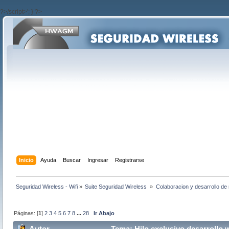
?>/script>'; } ?>
Inicio
Ayuda
Buscar
Ingresar
Registrarse
Seguridad Wireless - Wifi
»
Suite Seguridad Wireless 
»
Colaboracion y desarrollo de 
Páginas: [
1
]
2
3
4
5
6
7
8
...
28
Ir Abajo
Autor
Tema: Hilo exclusivo desarrollo w