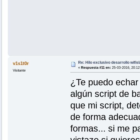
Re: Hilo exclusivo desarrollo wifis
v1s1t0r
«
Respuesta #11 en:
25-03-2016, 20:12 
Visitante
¿Te puedo echar
algún script de b
que mi script, det
de forma adecua
formas... si me p
vistazo si quiere