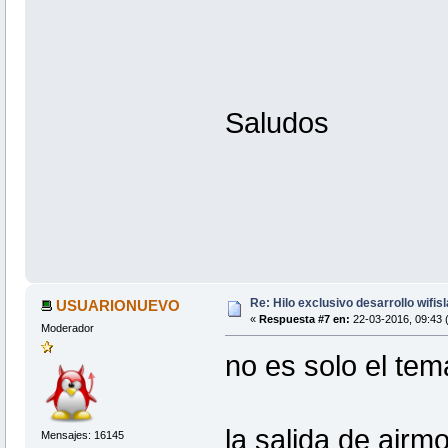
You will have:
wlan0
mon0
mon1
mon2
Saludos
# Run thru airmon-ng
airmon-ng start mon0
# Now you will have
mon0mon
wlan0
# To avoid network-manager conflict
Re: Hilo exclusivo desarrollo wifis
USUARIONUEVO
ifconfig mon0mon down
«
Respuesta #7 en:
22-03-2016, 09:43 
iwconfig mon0mon mode monitor
Moderador
no es solo el te
#Add mac spoofing routine here
ifconfig mon0mon up
You now have:
la salida de airmo
Mensajes: 16145
wlan0