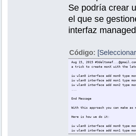
Se podría crear u
el que se gestion
interfaz managed i
Código:
[Seleccionar
Aug 15, 2015 #3deltomaf...@gmail.co
a trick to create monX with the lat
iw wlan0 interface add mon0 type mo
iw wlan0 interface add mon1 type mo
iw wlan0 interface add mon2 type mo
...
End Message
With this approach you can make as 
Here is how we do it:
iw wlan0 interface add mon0 type mo
iw wlan0 interface add mon1 type mo
iw wlan0 interface add mon2 type mo