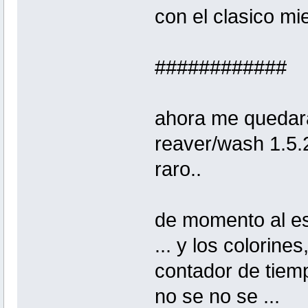
con el clasico mi
############
ahora me quedara
reaver/wash 1.5.2
raro..
de momento al es
... y los colorine
contador de tiemp
no se no se ...