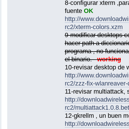
8-configurar xterm ,par
fuente
OK
http://www.downloadwir
rc2/xterm-colors.xzm
9-modificar desktops c
hacer path a diccionario
programa , no funciona
el binario.
working
10-revisar desktop d
http://www.downloadwir
rc2/zzz-fix-wlanreaver
11-revisar multiattack
http://downloadwireless
rc2/multiattack1.0.8.b
12-gkrellm , un buen m
http://downloadwireless