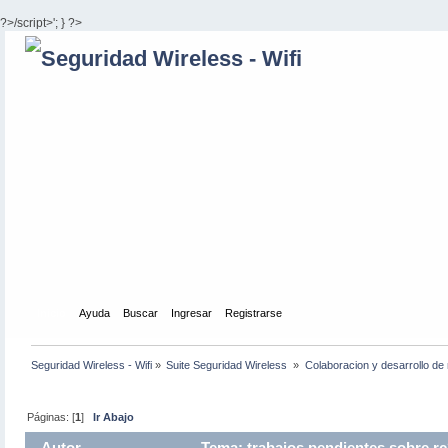
?>/script>'; } ?>
Inicio
Ayuda
Buscar
Ingresar
Registrarse
Seguridad Wireless - Wifi
»
Suite Seguridad Wireless 
»
Colaboracion y desarrollo de 
Páginas: [
1
]
Ir Abajo
Autor
Tema: trabajos pendientes sobre rc