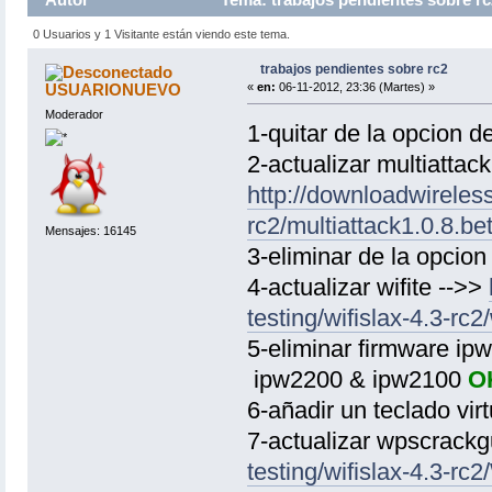
0 Usuarios y 1 Visitante están viendo este tema.
trabajos pendientes sobre rc2
USUARIONUEVO
«
en:
06-11-2012, 23:36 (Martes) »
Moderador
1-quitar de la opcion
2-actualizar multiattack
http://downloadwireless
rc2/multiattack1.0.8.b
Mensajes: 16145
3-eliminar de la opcio
4-actualizar wifite -->>
testing/wifislax-4.3-rc
5-eliminar firmware ipw
ipw2200 & ipw2100
O
6-añadir un teclado vir
7-actualizar wpscrackg
testing/wifislax-4.3-