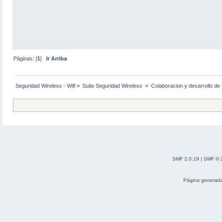
Páginas: [
1
]
Ir Arriba
Seguridad Wireless - Wifi
»
Suite Seguridad Wireless 
»
Colaboracion y desarrollo de 
SMF 2.0.19
|
SMF © 
Página generada