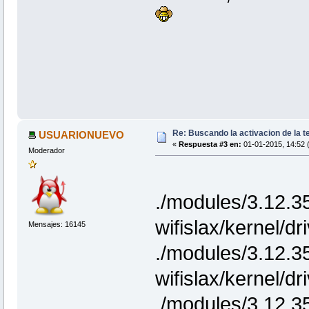
Re: Buscando la activacion de la te
USUARIONUEVO
«
Respuesta #3 en:
01-01-2015, 14:52 
Moderador
./modules/3.12.3
wifislax/kernel/d
Mensajes: 16145
./modules/3.12.3
wifislax/kernel/d
./modules/3.12.3