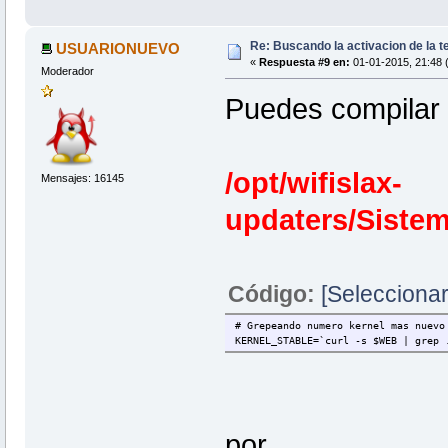
Re: Buscando la activacion de la te
USUARIONUEVO
«
Respuesta #9 en:
01-01-2015, 21:48 
Moderador
Puedes compilar 
/opt/wifislax-
Mensajes: 16145
updaters/Sistem
Código:
[Seleccionar
# Grepeando numero kernel mas nuevo
KERNEL_STABLE=`curl -s $WEB | grep 
por