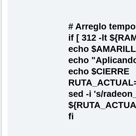
# Arreglo tempo
if [ 312 -lt ${RAM
echo $AMARIL
echo "Aplicando
echo $CIERRE
RUTA_ACTUAL=`
sed -i 's/radeo
${RUTA_ACTUAL}
fi