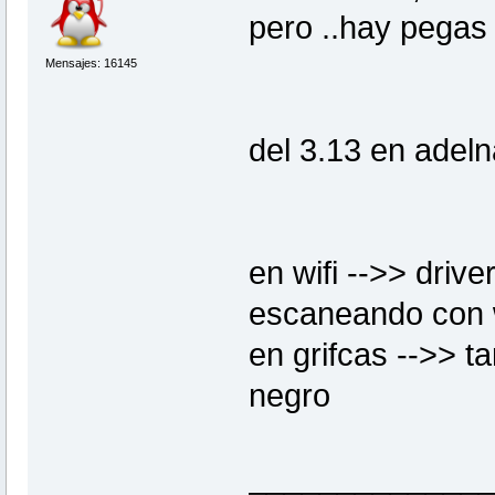
snd_hwdep
pero ..hay pegas 
snd_pcm
cfg80211
led_class
Mensajes: 16145
snd_timer
rfkill
firmware_class
wmi
del 3.13 en adel
acpi_cpufreq
en wifi -->> driv
escaneando con
en grifcas -->> ta
negro
_____________