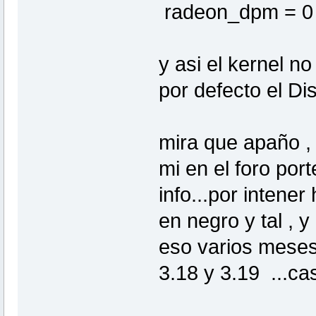
radeon_dpm = 0
y asi el kernel n
por defecto el D
mira que apaño , .
mi en el foro port
info...por intene
en negro y tal , y
eso varios meses 
3.18 y 3.19 ...c