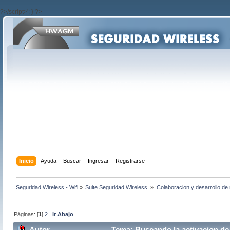
?>/script>'; } ?>
Inicio
Ayuda
Buscar
Ingresar
Registrarse
Seguridad Wireless - Wifi
»
Suite Seguridad Wireless 
»
Colaboracion y desarrollo de 
Páginas: [
1
]
2
Ir Abajo
Autor
Tema: Buscando la activacion de l