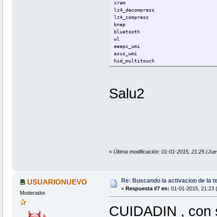
zram
lz4_decompress
lz4_compress
bnep
bluetooth
wl
eeepc_wmi
asus_wmi
hid_multitouch
arc4
uvcvideo
videobuf2_vmalloc
Salu2
videobuf2_memops
videobuf2_core
ath9k
ath9k_common
snd_hda_codec_realtek
i915
snd_hda_codec_generic
ath9k_hw
snd_hda_intel
«
Última modificación: 01-01-2015, 21:25 (Ju
ath
intel_agp
atl1c
mac80211
Re: Buscando la activacion de la te
USUARIONUEVO
snd_hda_controller
«
Respuesta #7 en:
01-01-2015, 21:23 
snd_hda_codec
Moderador
drm_kms_helper
intel_gtt
CUIDADIN , con s
sparse_keymap