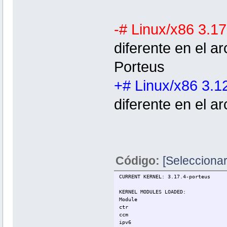
-# Linux/x86 3.17
diferente en el a
Porteus
+# Linux/x86 3.1
diferente en el a
Código:
[Seleccionar
CURRENT KERNEL: 3.17.4-porteus
KERNEL MODULES LOADED:
Module
ctr
ccm
ipv6