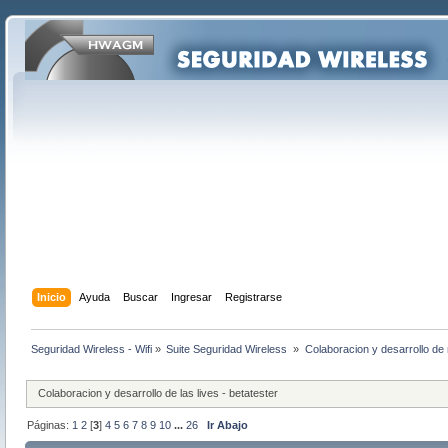
Inicio
Ayuda
Buscar
Ingresar
Registrarse
Seguridad Wireless - Wifi
»
Suite Seguridad Wireless 
»
Colaboracion y desarrollo de 
Colaboracion y desarrollo de las lives - betatester
Páginas:
1
2
[
3
]
4
5
6
7
8
9
10
...
26
Ir Abajo