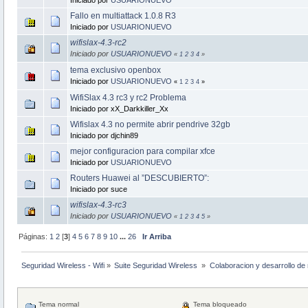
Fallo en multiattack 1.0.8 R3
Iniciado por
USUARIONUEVO
wifislax-4.3-rc2
Iniciado por
USUARIONUEVO
«
1
2
3
4
»
tema exclusivo openbox
Iniciado por
USUARIONUEVO
«
1
2
3
4
»
WifiSlax 4.3 rc3 y rc2 Problema
Iniciado por xX_Darkkiller_Xx
Wifislax 4.3 no permite abrir pendrive 32gb
Iniciado por djchin89
mejor configuracion para compilar xfce
Iniciado por
USUARIONUEVO
Routers Huawei al ”DESCUBIERTO”:
Iniciado por suce
wifislax-4.3-rc3
Iniciado por
USUARIONUEVO
«
1
2
3
4
5
»
Páginas:
1
2
[
3
]
4
5
6
7
8
9
10
...
26
Ir Arriba
Seguridad Wireless - Wifi
»
Suite Seguridad Wireless 
»
Colaboracion y desarrollo de 
Tema normal
Tema bloqueado