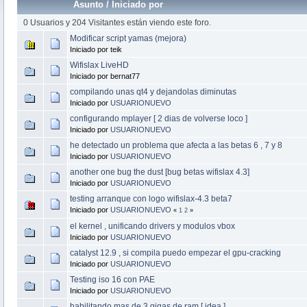
Asunto
/
Iniciado por
0 Usuarios y 204 Visitantes están viendo este foro.
Modificar script yamas (mejora)
Iniciado por teik
Wifislax LiveHD
Iniciado por bernat77
compilando unas qt4 y dejandolas diminutas
Iniciado por
USUARIONUEVO
configurando mplayer [ 2 dias de volverse loco ]
Iniciado por
USUARIONUEVO
he detectado un problema que afecta a las betas 6 , 7 y 8
Iniciado por
USUARIONUEVO
another one bug the dust [bug betas wifislax 4.3]
Iniciado por
USUARIONUEVO
testing arranque con logo wifislax-4.3 beta7
Iniciado por
USUARIONUEVO
«
1
2
»
el kernel , unificando drivers y modulos vbox
Iniciado por
USUARIONUEVO
catalyst 12.9 , si compila puedo empezar el gpu-cracking
Iniciado por
USUARIONUEVO
Testing iso 16 con PAE
Iniciado por
USUARIONUEVO
habilitando mas de 3 gigas de ram [ idea ]