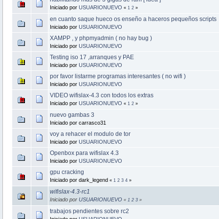
Iniciado por
USUARIONUEVO
«
1
2
»
en cuanto saque hueco os enseño a haceros pequeños scripts
Iniciado por
USUARIONUEVO
XAMPP , y phpmyadmin ( no hay bug )
Iniciado por
USUARIONUEVO
Testing iso 17 ,arranques y PAE
Iniciado por
USUARIONUEVO
por favor listarme programas interesantes ( no wifi )
Iniciado por
USUARIONUEVO
VIDEO wifislax-4.3 con todos los extras
Iniciado por
USUARIONUEVO
«
1
2
»
nuevo gambas 3
Iniciado por carrasco31
voy a rehacer el modulo de tor
Iniciado por
USUARIONUEVO
Openbox para wifislax 4.3
Iniciado por
USUARIONUEVO
gpu cracking
Iniciado por dark_legend
«
1
2
3
4
»
wifislax-4.3-rc1
Iniciado por
USUARIONUEVO
«
1
2
3
»
trabajos pendientes sobre rc2
Iniciado por
USUARIONUEVO