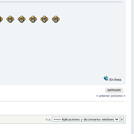
En línea
IMPRIMIR
« anterior
próximo »
Ir a: