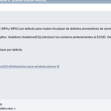
 WPA y WPA2 por defecto para routers Arcadyan de distintos proveedores de servic
syBox, Vodafone,Vodafone(ES)),introducir los numeros pertenecientes al ESSID. Des
.
lave por defecto.
s.es/2014/04/wlan4xx-para-windows-phone-8/
 8
(Miércoles) »