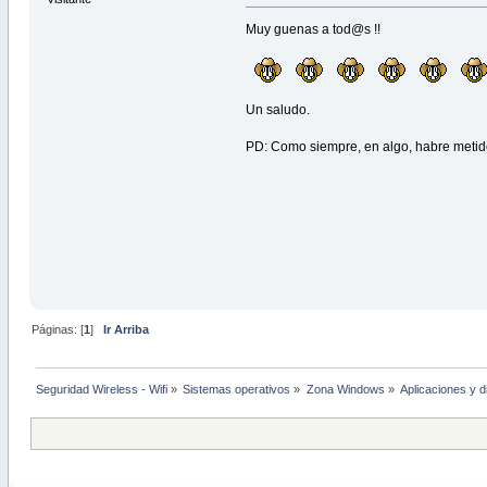
Muy guenas a tod@s !!
Un saludo.
PD: Como siempre, en algo, habre meti
Páginas: [
1
]
Ir Arriba
Seguridad Wireless - Wifi
»
Sistemas operativos
»
Zona Windows
»
Aplicaciones y 