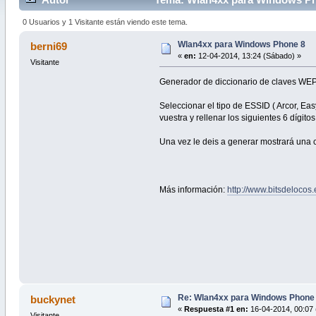
0 Usuarios y 1 Visitante están viendo este tema.
Wlan4xx para Windows Phone 8
berni69
«
en:
12-04-2014, 13:24 (Sábado) »
Visitante
Generador de diccionario de claves WEP,
Seleccionar el tipo de ESSID ( Arcor, Ea
vuestra y rellenar los siguientes 6 dígitos
Una vez le deis a generar mostrará una c
Más información:
http://www.bitsdeloco
Re: Wlan4xx para Windows Phone
buckynet
«
Respuesta #1 en:
16-04-2014, 00:07 
Visitante