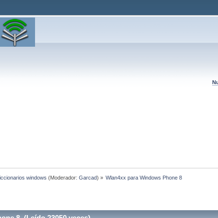
Nu
diccionarios windows
(Moderador:
Garcad
) »
Wlan4xx para Windows Phone 8
ne 8 (Leído 23050 veces)