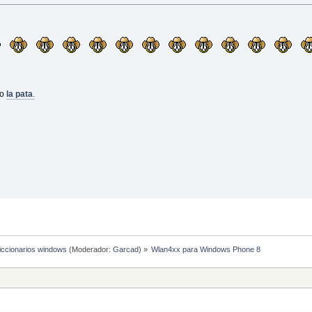
do
la pata
.
diccionarios windows
(Moderador:
Garcad
) »
Wlan4xx para Windows Phone 8