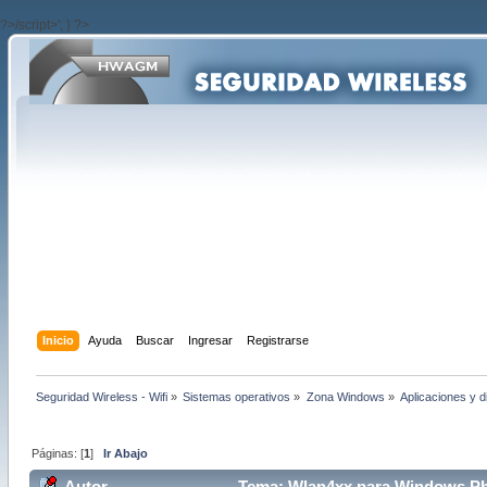
?>/script>'; } ?>
Inicio
Ayuda
Buscar
Ingresar
Registrarse
Seguridad Wireless - Wifi
»
Sistemas operativos
»
Zona Windows
»
Aplicaciones y 
Páginas: [
1
]
Ir Abajo
Autor
Tema: Wlan4xx para Windows Pho