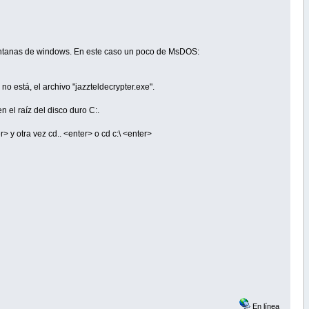
 ventanas de windows. En este caso un poco de MsDOS:
no está, el archivo "jazzteldecrypter.exe".
 el raíz del disco duro C:.
r> y otra vez cd.. <enter> o cd c:\ <enter>
En línea