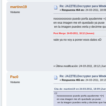
Re: JAZZTELDecrypter para Wind
martinn19
«
Respuesta #64 en:
24-03-2011, 18:09
Visitante
noooooooooo puedo porfa ayudenme =(
en esa imagen me eh quedado ya puse
en la imagen puedes verla y decirme qu
Post Merge: 24-03-2011, 18:12 (Jueves)
vale ya no voy a poner esos datos xD
«
Última modificación: 24-03-2011, 18:12 (Ju
Re: JAZZTELDecrypter para Wind
Pac0
«
Respuesta #65 en:
24-03-2011, 18:13
Visitante
Cita de: martinn19 en 24-03-2011, 18:09 (Jue
noooooooooo puedo porfa ayudenme =(=(
en esa imagen me eh quedado ya puse
en la imagen puedes verla y decirme que h