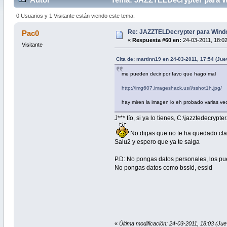
0 Usuarios y 1 Visitante están viendo este tema.
Re: JAZZTELDecrypter para Wind
Pac0
«
Respuesta #60 en:
24-03-2011, 18:02
Visitante
Cita de: martinn19 en 24-03-2011, 17:54 (Jue
me pueden decir por favo que hago mal
http://img607.imageshack.us/i/sshot1h.jpg/
hay miren la imagen lo eh probado varias v
J*** tío, si ya lo tienes, C:\jazztedecryp
No digas que no te ha quedado cla
Salu2 y espero que ya te salga
P.D: No pongas datos personales, los pue
No pongas datos como bssid, essid
«
Última modificación: 24-03-2011, 18:03 (Ju