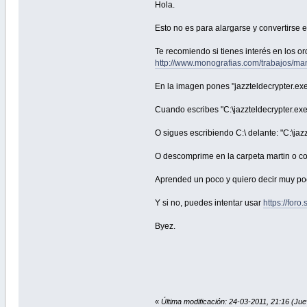
Hola.
Esto no es para alargarse y convertirse 
Te recomiendo si tienes interés en los 
http://www.monografias.com/trabajos/m
En la imagen pones "jazzteldecrypter.exe" 
Cuando escribes "C:\jazzteldecrypter.exe"
O sigues escribiendo C:\ delante: "C:\jazzt
O descomprime en la carpeta martin o cop
Aprended un poco y quiero decir muy poc
Y si no, puedes intentar usar
https://for
Byez.
«
Última modificación: 24-03-2011, 21:16 (Ju