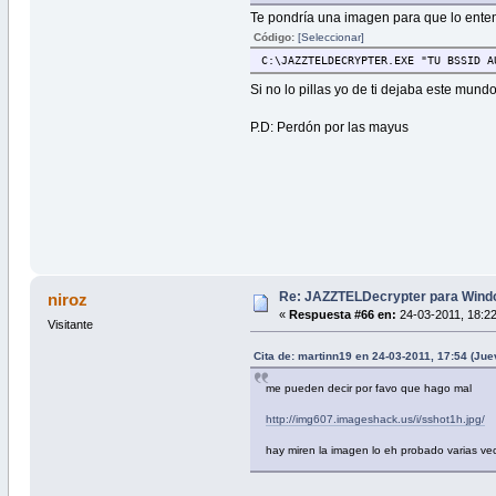
Te pondría una imagen para que lo ente
Código:
[Seleccionar]
C:\JAZZTELDECRYPTER.EXE "TU BSSID A
Si no lo pillas yo de ti dejaba este mun
P.D: Perdón por las mayus
Re: JAZZTELDecrypter para Wind
niroz
«
Respuesta #66 en:
24-03-2011, 18:22
Visitante
Cita de: martinn19 en 24-03-2011, 17:54 (Jue
me pueden decir por favo que hago mal
http://img607.imageshack.us/i/sshot1h.jpg/
hay miren la imagen lo eh probado varias v