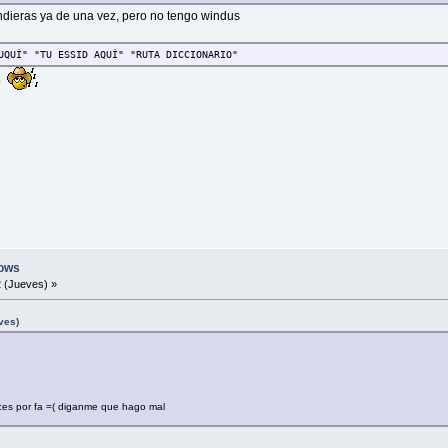
ndieras ya de una vez, pero no tengo windus
UQUÍ" "TU ESSID AQUÍ" "RUTA DICCIONARIO"
do
ows
 (Jueves) »
ves)
eces por fa =( diganme que hago mal