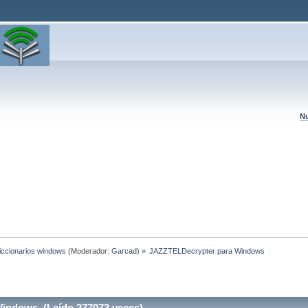
Nu
diccionarios windows
(Moderador:
Garcad
) »
JAZZTELDecrypter para Windows 
indows (Leído 277073 veces)