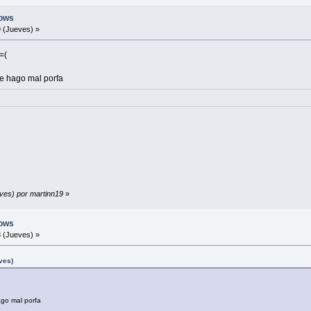
ows
 (Jueves) »
=(
e hago mal porfa
eves) por martinn19
»
ows
 (Jueves) »
ves)
ago mal porfa