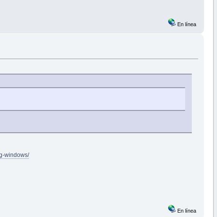
En línea
ng-windows/
En línea