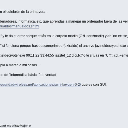
en el culebrón de la primavera.
ordenadores, informática, etc, que aprendas a manejar un ordenador fuera de las
anualdos/manualdos.shtml
y te da el error porque estás en la carpeta martin (C:\Users\martir) y ahí no existe, 
 si funciona porque has descomprimido (extraído) el archivo jazzteldecrypter.exe en
eldecrypter.exe 00:11:22:33:44:55 jazztel_12 dici.txt" o te situas en "C:\" : cd..<ente
ia a martin o mil cosas...
o de "informática básica" de verdad.
o.seguridadwireless.net/aplicaciones/swifi-keygen-0-2/
que es con GUI.
eves) por NirozMe|on
»