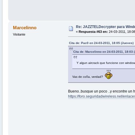
Re: JAZZTELDecrypter para Wind
Marcelinno
«
Respuesta #63 en:
24-03-2011, 18:08
Visitante
Cita de: Pac0 en 24-03-2011, 18:05 (Jueves)
Cita de: Marcelinno en 24-03-2011, 18:03 
Y algun aircrack que funcione con windo
Vas de coña, verdad?
Bueno..busque un poco ..y encontre un h
https://foro.seguridadwireless.net/enla