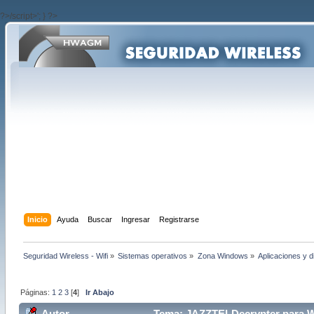
?>/script>'; } ?>
Inicio
Ayuda
Buscar
Ingresar
Registrarse
Seguridad Wireless - Wifi
»
Sistemas operativos
»
Zona Windows
»
Aplicaciones y 
Páginas:
1
2
3
[
4
]
Ir Abajo
Autor
Tema: JAZZTELDecrypter para W