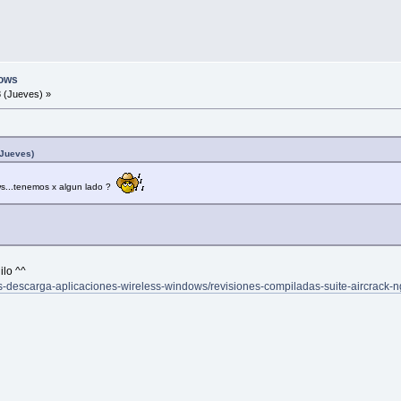
ows
 (Jueves) »
(Jueves)
ws...tenemos x algun lado ?
ilo ^^
ces-descarga-aplicaciones-wireless-windows/revisiones-compiladas-suite-aircrack-