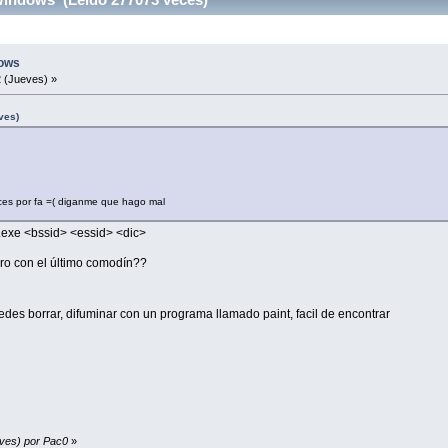
ows
 (Jueves) »
ves)
eces por fa =( diganme que hago mal
ter.exe <bssid> <essid> <dic>
ro con el último comodín??
des borrar, difuminar con un programa llamado paint, facil de encontrar
eves) por Pac0
»