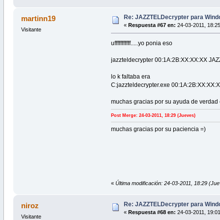
Re: JAZZTELDecrypter para Wind
martinn19
«
Respuesta #67 en:
24-03-2011, 18:25
Visitante
ufffffffffff.....yo ponia eso
jazzteldecrypter 00:1A:2B:XX:XX:XX JAZ
lo k faltaba era
C:jazzteldecrypter.exe 00:1A:2B:XX:XX:
muchas gracias por su ayuda de verdad 
Post Merge: 24-03-2011, 18:29 (Jueves)
muchas gracias por su paciencia =)
«
Última modificación: 24-03-2011, 18:29 (Ju
Re: JAZZTELDecrypter para Wind
niroz
«
Respuesta #68 en:
24-03-2011, 19:01
Visitante