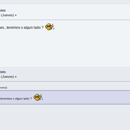
ows
 (Jueves) »
ows...tenemos x algun lado ?
ows
 (Jueves) »
eves)
..tenemos x algun lado ?