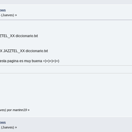
ows
 (Jueves) »
ZTEL_XX diccionario.txt
XX JAZZTEL_XX diccionario.txt
esta pagina es muy buena =)=)=)=)=)
eves) por martinn19
»
ows
 (Jueves) »