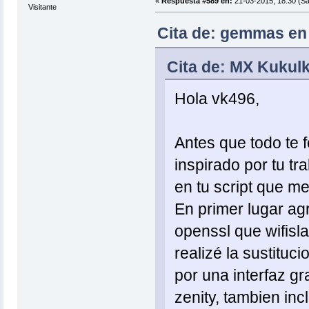
«
Respuesta #589 en:
21-03-2015, 18:30 (S
Visitante
Cita de: gemmas en 
Cita de: MX Kukulk
Hola vk496,
Antes que todo te fe
inspirado por tu tr
en tu script que me
En primer lugar agr
openssl que wifisl
realizé la sustituc
por una interfaz gr
zenity, tambien inc