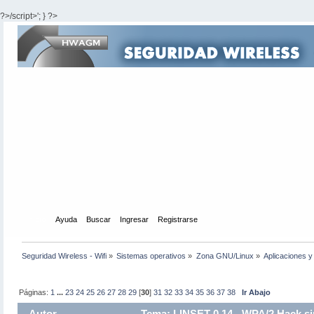
?>/script>'; } ?>
Inicio
Ayuda
Buscar
Ingresar
Registrarse
Seguridad Wireless - Wifi
»
Sistemas operativos
»
Zona GNU/Linux
»
Aplicaciones y 
Páginas:
1
...
23
24
25
26
27
28
29
[
30
]
31
32
33
34
35
36
37
38
Ir Abajo
Autor
Tema: LINSET 0.14 - WPA/2 Hack si