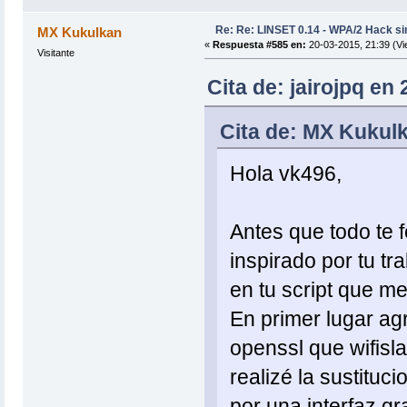
Re: Re: LINSET 0.14 - WPA/2 Hack si
MX Kukulkan
«
Respuesta #585 en:
20-03-2015, 21:39 (Vi
Visitante
Cita de: jairojpq en
Cita de: MX Kukulk
Hola vk496,
Antes que todo te fe
inspirado por tu tr
en tu script que me
En primer lugar agr
openssl que wifisl
realizé la sustituc
por una interfaz gr