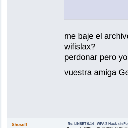
me baje el archi
wifislax?
perdonar pero yo
vuestra amiga 
Re: LINSET 0.14 - WPA/2 Hack sin Fu
Shoseff