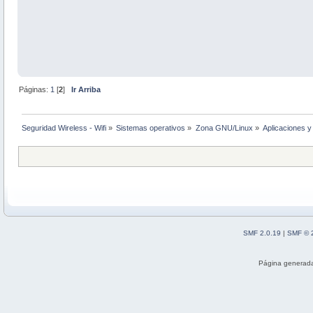
Páginas:
1
[
2
]
Ir Arriba
Seguridad Wireless - Wifi
»
Sistemas operativos
»
Zona GNU/Linux
»
Aplicaciones y 
SMF 2.0.19
|
SMF © 
Página generada