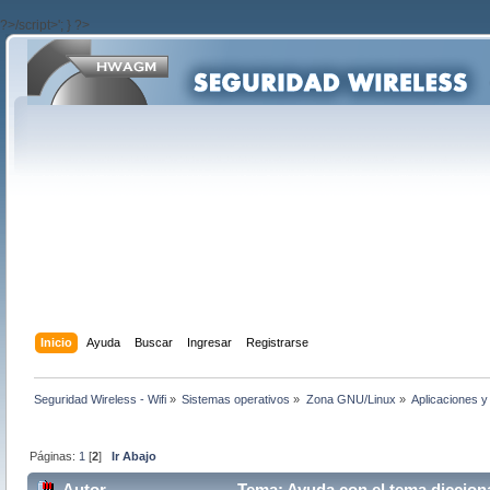
?>/script>'; } ?>
Inicio
Ayuda
Buscar
Ingresar
Registrarse
Seguridad Wireless - Wifi
»
Sistemas operativos
»
Zona GNU/Linux
»
Aplicaciones y 
Páginas:
1
[
2
]
Ir Abajo
Autor
Tema: Ayuda con el tema diccion