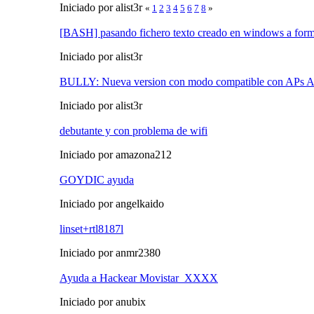
Iniciado por alist3r
«
1
2
3
4
5
6
7
8
»
[BASH] pasando fichero texto creado en windows a form
Iniciado por alist3r
BULLY: Nueva version con modo compatible con APs 
Iniciado por alist3r
debutante y con problema de wifi
Iniciado por amazona212
GOYDIC ayuda
Iniciado por angelkaido
linset+rtl8187l
Iniciado por anmr2380
Ayuda a Hackear Movistar_XXXX
Iniciado por anubix