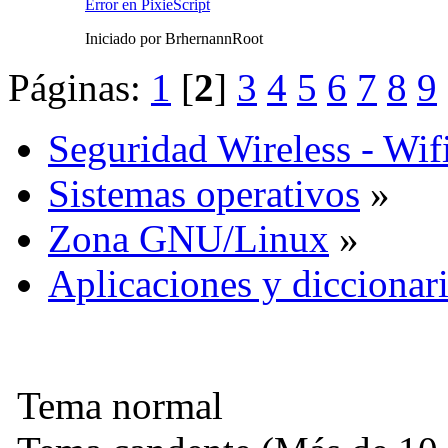
Error en PixieScript
Iniciado por BrhernannRoot
Páginas:
1
[
2
]
3
4
5
6
7
8
9
Seguridad Wireless - Wif
Sistemas operativos
»
Zona GNU/Linux
»
Aplicaciones y diccionar
Tema normal