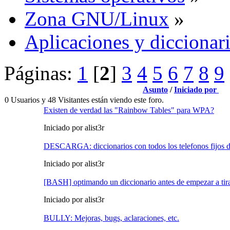
Zona GNU/Linux
»
Aplicaciones y diccionar
Páginas:
1
[
2
]
3
4
5
6
7
8
9
Asunto
/
Iniciado por
0 Usuarios y 48 Visitantes están viendo este foro.
Existen de verdad las "Rainbow Tables" para WPA?
Iniciado por alist3r
DESCARGA: diccionarios con todos los telefonos fijos d
Iniciado por alist3r
[BASH] optimando un diccionario antes de empezar a tira
Iniciado por alist3r
BULLY: Mejoras, bugs, aclaraciones, etc.