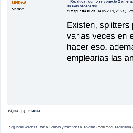
Re: duda , como se conecta 2 antenas
uNbAs
un solo ordenador
Visitante
«
Respuesta #1 en:
14-05-2009, 23:53 (Juev
Existen, splitte
varias veces en e
hacer eso, adem
emplearias las a
Páginas: [
1
]
Ir Arriba
Seguridad Wireless - Wifi
»
Equipos y materiales
»
Antenas
(Moderador:
Miguelillo0
) 