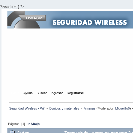
?>/script>'; } ?>
Inicio
Ayuda
Buscar
Ingresar
Registrarse
Seguridad Wireless - Wifi
»
Equipos y materiales
»
Antenas
(Moderador:
Miguelillo0
) 
Páginas: [
1
]
Ir Abajo
Autor
Tema: duda , como se conecta 2 a