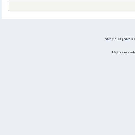
SMF 2.0.19
|
SMF © 
Página generada