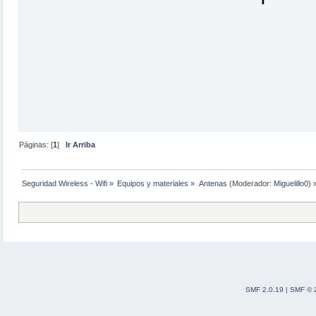
Páginas: [
1
]
Ir Arriba
Seguridad Wireless - Wifi
»
Equipos y materiales
»
Antenas
(Moderador:
Miguelillo0
) 
SMF 2.0.19
|
SMF © 