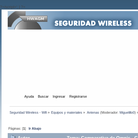
?>/script>'; } ?>
Inicio
Ayuda
Buscar
Ingresar
Registrarse
Seguridad Wireless - Wifi
»
Equipos y materiales
»
Antenas
(Moderador:
Miguelillo0
) 
Páginas: [
1
]
Ir Abajo
Autor
Tema: Comparativa de Omnis - Co