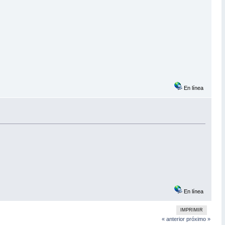
En línea
En línea
IMPRIMIR
« anterior
próximo »