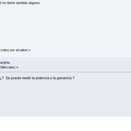
d no tiene sentido alguno.
rcoles) por drvalium
»
arjeta
(Miércoles) »
s ¿? Se puede medir la potencia y la ganancia ?