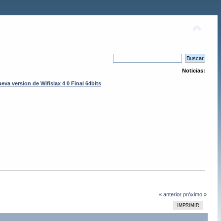
Noticias:
eva version de Wifislax 4 0 Final 64bits
« anterior
próximo »
IMPRIMIR