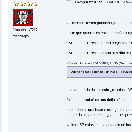
«
Respuesta #1 en:
27-04-2011, 20:45 
hi
las antenas tienen ganancia y no potenci
Mensajes: 17345
- si lo que quieres es enviar tu señal m
Misántropo
- Si lo que quieres es recibir mejor una
- Si lo que quieres es enviar tu señal m
Cita de: Arriki en 27-04-2011, 19:35 (Miércole
Que tiene mas potencia , un nano , o cualqui
pues depende del aparato ¿cuantos mW
"cualquier router" es una definición que
lo que tienes que buscar es algo con po
de banda sin problemas ¿para que quie
yo los USB estos de alta potencia no lo