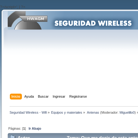
?>/script>'; } ?>
Inicio
Ayuda
Buscar
Ingresar
Registrarse
Seguridad Wireless - Wifi
»
Equipos y materiales
»
Antenas
(Moderador:
Miguelillo0
) 
Páginas: [
1
]
Ir Abajo
Autor
Tema: Que me decis de esta anten