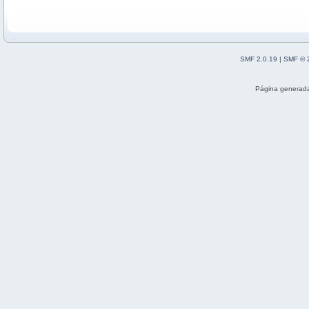
SMF 2.0.19
|
SMF © 
Página generada