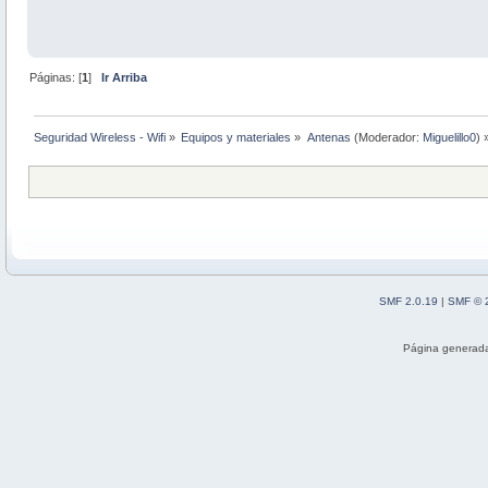
Páginas: [
1
]
Ir Arriba
Seguridad Wireless - Wifi
»
Equipos y materiales
»
Antenas
(Moderador:
Miguelillo0
) 
SMF 2.0.19
|
SMF © 
Página generada