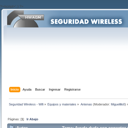
?>/script>'; } ?>
Inicio
Ayuda
Buscar
Ingresar
Registrarse
Seguridad Wireless - Wifi
»
Equipos y materiales
»
Antenas
(Moderador:
Miguelillo0
) 
Páginas: [
1
]
Ir Abajo
Autor
Tema: Ayuda duda con conector rj