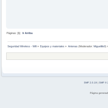
Páginas: [
1
]
Ir Arriba
Seguridad Wireless - Wifi
»
Equipos y materiales
»
Antenas
(Moderador:
Miguelillo0
) 
SMF 2.0.19
|
SMF © 
Página generad