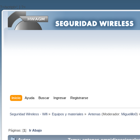
?>/script>'; } ?>
Inicio
Ayuda
Buscar
Ingresar
Registrarse
Seguridad Wireless - Wifi
»
Equipos y materiales
»
Antenas
(Moderador:
Miguelillo0
) 
Páginas: [
1
]
Ir Abajo
Autor
Tema: antenas omnidireccionales