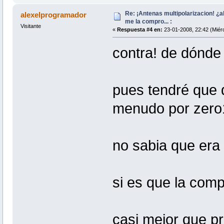
Re: ¡Antenas multipolarizacion! ¿al
alexelprogramador
me la compro... :
Visitante
«
Respuesta #4 en:
23-01-2008, 22:42 (Miérc
contra! de dónde 
pues tendré que 
menudo por zer
no sabia que era 
si es que la comp
casi mejor que pr