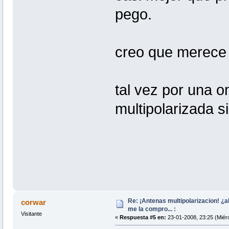
pego.
creo que merece l
tal vez por una 
multipolarizada s
Re: ¡Antenas multipolarizacion! ¿al
corwar
me la compro... :
Visitante
«
Respuesta #5 en:
23-01-2008, 23:25 (Miérc