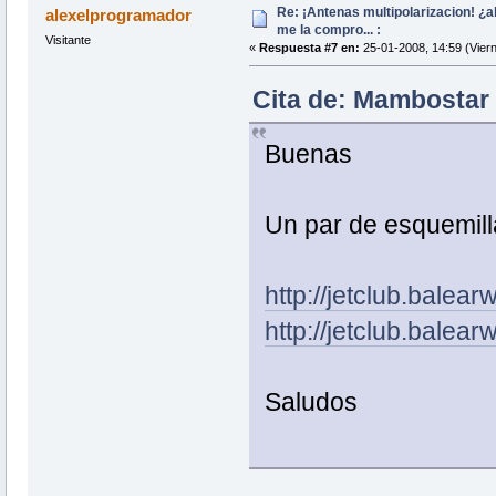
Re: ¡Antenas multipolarizacion! ¿al
alexelprogramador
me la compro... :
Visitante
«
Respuesta #7 en:
25-01-2008, 14:59 (Viern
Cita de: Mambostar 
Buenas
Un par de esquemill
http://jetclub.balea
http://jetclub.balea
Saludos