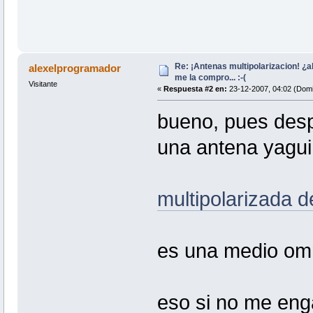
Re: ¡Antenas multipolarizacion! ¿al
alexelprogramador
me la compro... :-(
Visitante
«
Respuesta #2 en:
23-12-2007, 04:02 (Domi
bueno, pues desp
una antena yagu
multipolarizada d
es una medio om
eso si no me enga