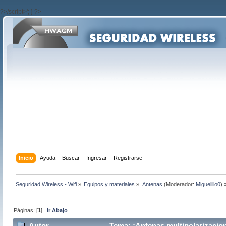
?>/script>'; } ?>
Inicio
Ayuda
Buscar
Ingresar
Registrarse
Seguridad Wireless - Wifi
»
Equipos y materiales
»
Antenas
(Moderador:
Miguelillo0
) 
Páginas: [
1
]
Ir Abajo
Autor
Tema: ¡Antenas multipolarizacion!