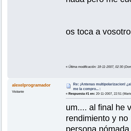
os toca a vosotr
«
Última modificación: 18-11-2007, 02:30 (Do
Re: ¡Antenas multipolarizacion! ¿al
alexelprogramador
me la compro... :
Visitante
«
Respuesta #1 en:
20-11-2007, 22:51 (Mart
um.... al final he
rendimiento y no
persona nómada