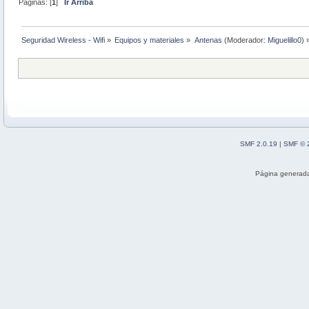
Páginas: [
1
]
Ir Arriba
Seguridad Wireless - Wifi
»
Equipos y materiales
»
Antenas
(Moderador:
Miguelillo0
) 
SMF 2.0.19
|
SMF © 
Página generada