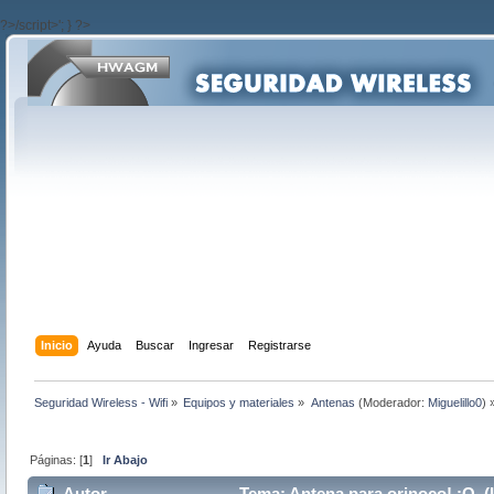
?>/script>'; } ?>
Inicio
Ayuda
Buscar
Ingresar
Registrarse
Seguridad Wireless - Wifi
»
Equipos y materiales
»
Antenas
(Moderador:
Miguelillo0
) 
Páginas: [
1
]
Ir Abajo
Autor
Tema: Antena para orinoco! :O (