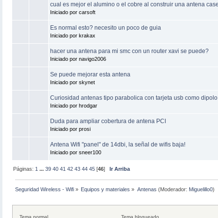
cual es mejor el alumino o el cobre al construir una antena cas
Iniciado por carsoft
Es normal esto? necesito un poco de guia
Iniciado por krakax
hacer una antena para mi smc con un router xavi se puede?
Iniciado por navigo2006
Se puede mejorar esta antena
Iniciado por skynet
Curiosidad antenas tipo parabolica con tarjeta usb como dipolo
Iniciado por hrodgar
Duda para ampliar cobertura de antena PCI
Iniciado por prosi
Antena Wifi "panel" de 14dbi, la señal de wifis baja!
Iniciado por sneer100
Páginas:
1
...
39
40
41
42
43
44
45
[
46
]
Ir Arriba
Seguridad Wireless - Wifi
»
Equipos y materiales
»
Antenas
(Moderador:
Miguelillo0
)
Tema normal
Tema bloqueado