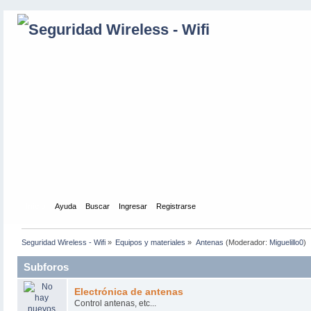
Inicio
Ayuda
Buscar
Ingresar
Registrarse
Seguridad Wireless - Wifi
»
Equipos y materiales
»
Antenas
(Moderador:
Miguelillo0
)
Subforos
Electrónica de antenas
Control antenas, etc...