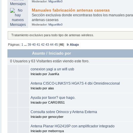
Moderador:
Miguelillo0
Manuales fabricación antenas caseras
Sección exclusiva donde encontraras todos los manuales para 
antenas caseras
Moderador:
Miguelillo0
Tratamiento exclusivo para todo tipo de antenas wireless.
Páginas:
1
...
39
40
41
42
43
44
45
[
46
]
Ir Abajo
Asunto
/
Iniciado por
0 Usuarios y 63 Visitantes están viendo este foro.
conexion yagi a un wifi usb
Iniciado por JuanKa
Antena CISCO-LINKSYS HGA7S 4 dbi Omnidireccional
Iniciado por alas
Ayuda por favor? que hago.
Iniciado por CARG9551
Consulta sobre Orinoco y Antena Externa
Iniciado por genocyber
Antena Planar HG2416P con amplificador integrado
Iniciado por meborroya