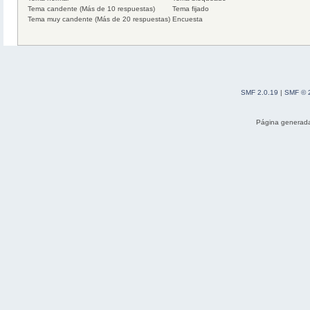
Tema candente (Más de 10 respuestas)
Tema fijado
Tema muy candente (Más de 20 respuestas)
Encuesta
SMF 2.0.19
|
SMF © 
Página generada