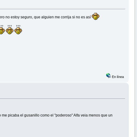
ero no estoy seguro, que alguien me corrija si no es así
En línea
so me picaba el gusanillo como el "poderoso" Alfa veia menos que un