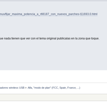
a_linux/fijar_maxima_potencia_a_rtl8187_con_nuevos_parches-t11693.0.html
ue nada tienen que ver con el tema original publicalas en la zona que toque.
adores wireless USB
»
Alfa, "modo de plan" (FCC, Spain, France, ...)