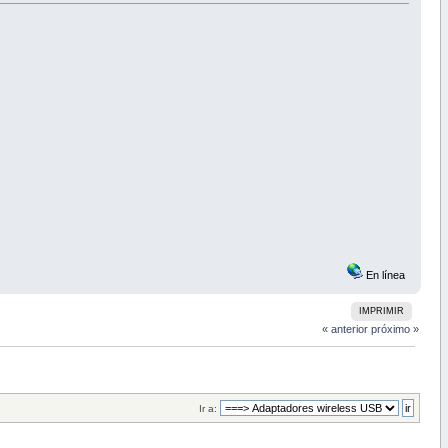
En línea
IMPRIMIR
« anterior
próximo »
Ir a: