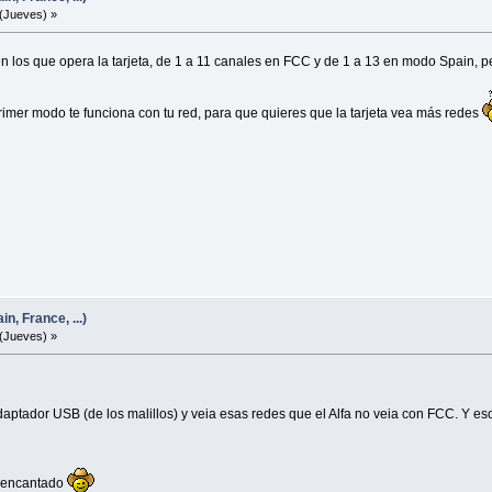
(Jueves) »
en los que opera la tarjeta, de 1 a 11 canales en FCC y de 1 a 13 en modo Spain, p
rimer modo te funciona con tu red, para que quieres que la tarjeta vea más redes
n, France, ...)
(Jueves) »
daptador USB (de los malillos) y veia esas redes que el Alfa no veia con FCC. Y e
es encantado