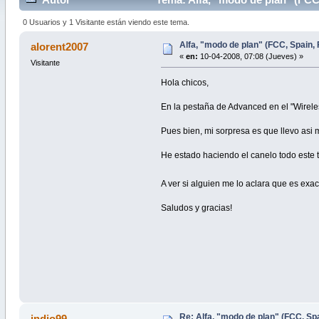
0 Usuarios y 1 Visitante están viendo este tema.
Alfa, "modo de plan" (FCC, Spain, F
alorent2007
«
en:
10-04-2008, 07:08 (Jueves) »
Visitante
Hola chicos,
En la pestaña de Advanced en el "Wireles
Pues bien, mi sorpresa es que llevo asi
He estado haciendo el canelo todo este 
A ver si alguien me lo aclara que es ex
Saludos y gracias!
Re: Alfa, "modo de plan" (FCC, Spai
indio99