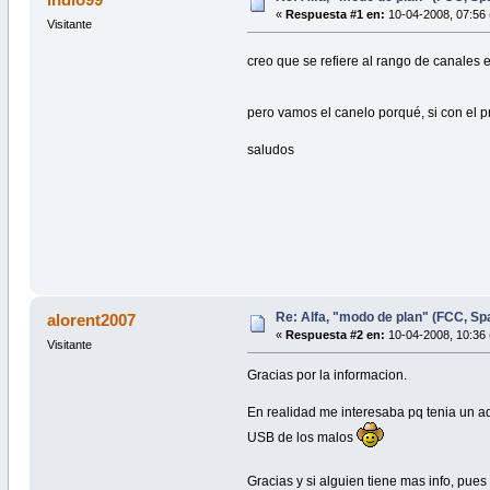
«
Respuesta #1 en:
10-04-2008, 07:56 
Visitante
creo que se refiere al rango de canales 
pero vamos el canelo porqué, si con el p
saludos
Re: Alfa, "modo de plan" (FCC, Spai
alorent2007
«
Respuesta #2 en:
10-04-2008, 10:36 
Visitante
Gracias por la informacion.
En realidad me interesaba pq tenia un a
USB de los malos
Gracias y si alguien tiene mas info, pu