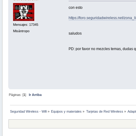
con esto
https://foro.seguridadwireless.net/zon
Mensajes: 17345
Misántropo
saludos
PD: por favor no mezcles temas, dudas q
Páginas: [
1
]
Ir Arriba
Seguridad Wireless - Wifi
»
Equipos y materiales
»
Tarjetas de Red Wireless
»
Adapt