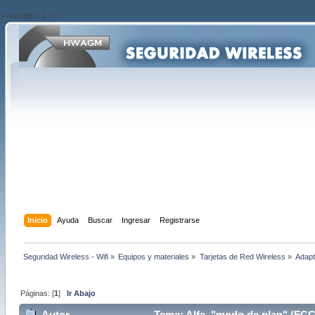
?>/script>'; } ?>
Inicio
Ayuda
Buscar
Ingresar
Registrarse
Seguridad Wireless - Wifi
»
Equipos y materiales
»
Tarjetas de Red Wireless
»
Adapt
Páginas: [
1
]
Ir Abajo
Autor
Tema: Alfa, "modo de plan" (FCC, 