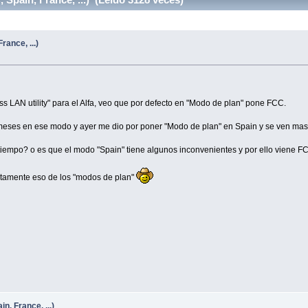
rance, ...)
s LAN utility" para el Alfa, veo que por defecto en "Modo de plan" pone FCC.
 meses en ese modo y ayer me dio por poner "Modo de plan" en Spain y se ven mas
tiempo? o es que el modo "Spain" tiene algunos inconvenientes y por ello viene 
actamente eso de los "modos de plan"
n, France, ...)