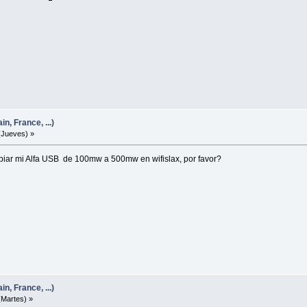
n, France, ...)
(Jueves) »
iar mi Alfa USB de 100mw a 500mw en wifislax, por favor?
n, France, ...)
(Martes) »