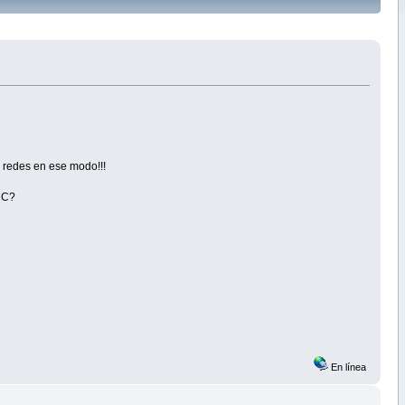
 redes en ese modo!!!
FCC?
En línea