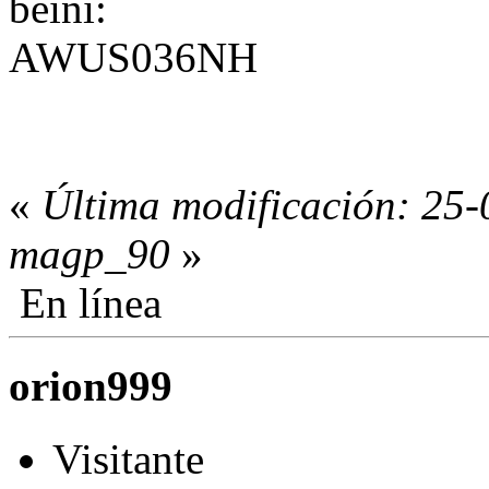
beini:
AWUS036NH
«
Última modificación: 25-
magp_90
»
En línea
orion999
Visitante