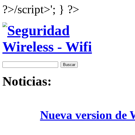
?>/script>'; } ?>
Noticias:
Nueva version de W