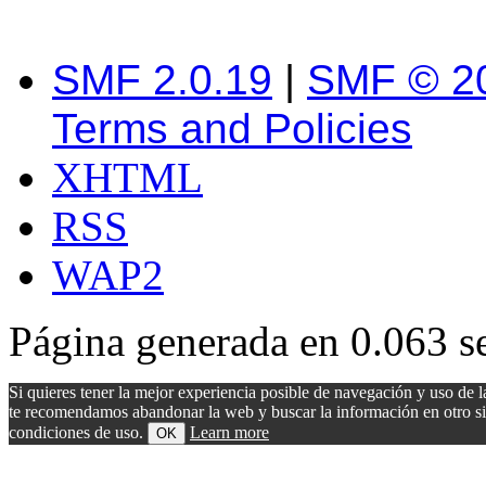
SMF 2.0.19
|
SMF © 2
Terms and Policies
XHTML
RSS
WAP2
Página generada en 0.063 s
Si quieres tener la mejor experiencia posible de navegación y uso de l
te recomendamos abandonar la web y buscar la información en otro sitio.
condiciones de uso.
Learn more
OK