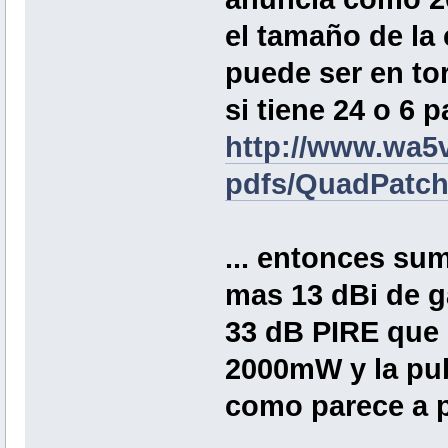
el tamaño de la 
puede ser en to
si tiene 24 o 6 
http://www.wa5
pdfs/QuadPatch
... entonces s
mas 13 dBi de g
33 dB PIRE qu
2000mW y la pub
como parece a pr