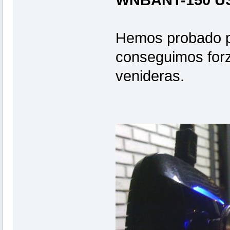
WNBANT-150 US
Hemos probado po
conseguimos forz
venideras.