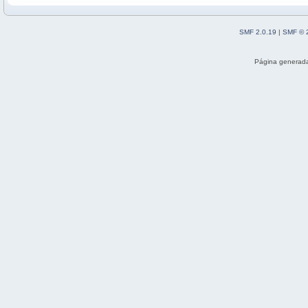
SMF 2.0.19
|
SMF © 
Página generada