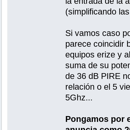
la entrada de la
(simplificando la
Si vamos caso po
parece coincidir b
equipos erize y 
suma de su poten
de 36 dB PIRE no
relación o el 5 v
5Ghz...
Pongamos por e
anuncia como 20