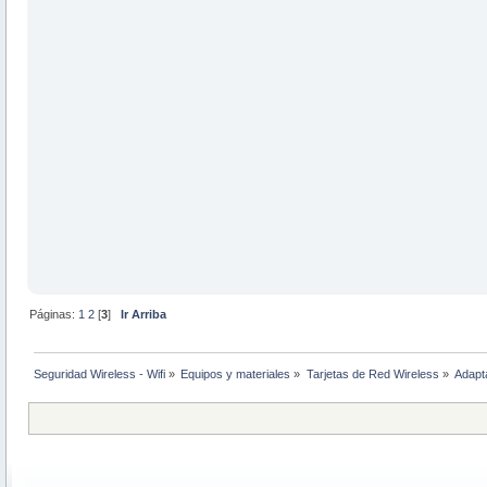
Páginas:
1
2
[
3
]
Ir Arriba
Seguridad Wireless - Wifi
»
Equipos y materiales
»
Tarjetas de Red Wireless
»
Adapt