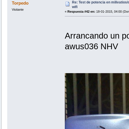
Re: Test de potencia en milivatio
Torpedo
wifi
Visitante
«
Respuesta #42 en:
18-01-2015, 04:00 (Do
Arrancando un po
awus036 NHV