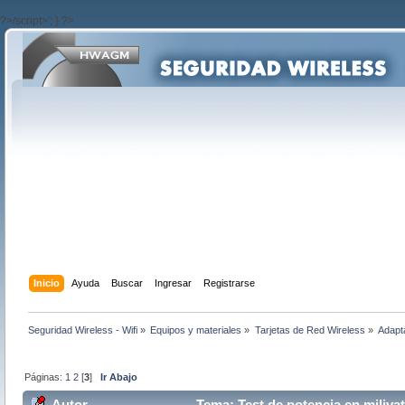
?>/script>'; } ?>
Inicio
Ayuda
Buscar
Ingresar
Registrarse
Seguridad Wireless - Wifi
»
Equipos y materiales
»
Tarjetas de Red Wireless
»
Adapt
Páginas:
1
2
[
3
]
Ir Abajo
Autor
Tema: Test de potencia en miliva