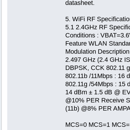
datasheet.
5. WiFi RF Specificatio
5.1 2.4GHz RF Specifi
Conditions : VBAT=3.
Feature WLAN Standar
Modulation Description
2.497 GHz (2.4 GHz I
DBPSK, CCK 802.11 
802.11b /11Mbps : 16
802.11g /54Mbps : 15
14 dBm ± 1.5 dB @ EVM
@10% PER Receive Sen
(11b) @8% PER AMPAK
MCS=0 MCS=1 MCS=