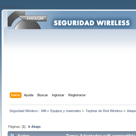
?>/script>'; } ?>
Inicio
Ayuda
Buscar
Ingresar
Registrarse
Seguridad Wireless - Wifi
»
Equipos y materiales
»
Tarjetas de Red Wireless
»
Adapt
Páginas: [
1
]
Ir Abajo
Autor
Tema: Adaptador wifi compatible