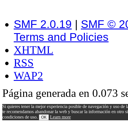
SMF 2.0.19
|
SMF © 2
Terms and Policies
XHTML
RSS
WAP2
Página generada en 0.073 s
Si quieres tener la mejor experiencia posible de navegación y uso de l
te recomendamos abandonar la web y buscar la información en otro sitio.
condiciones de uso.
Learn more
OK