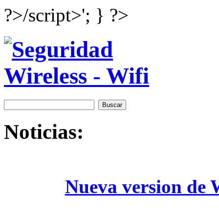
?>/script>'; } ?>
Noticias:
Nueva version de W