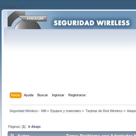
?>/script>'; } ?>
Inicio
Ayuda
Buscar
Ingresar
Registrarse
Seguridad Wireless - Wifi
»
Equipos y materiales
»
Tarjetas de Red Wireless
»
Adapt
Páginas: [
1
]
Ir Abajo
Autor
Tema: Problema con Adaptador Ka