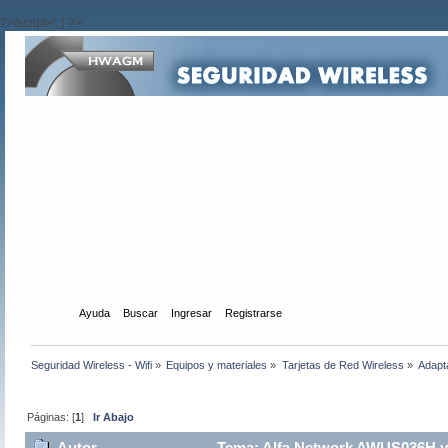
?>/script>'; } ?>
Inicio
Ayuda
Buscar
Ingresar
Registrarse
Seguridad Wireless - Wifi
»
Equipos y materiales
»
Tarjetas de Red Wireless
»
Adapt
Páginas: [
1
]
Ir Abajo
Autor
Tema: Alfa Network AWUS036H y F