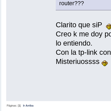
router???
Clarito que siP
Creo k me doy po
lo entiendo.
Con la tp-link co
Misteriuossss
Páginas: [
1
]
Ir Arriba