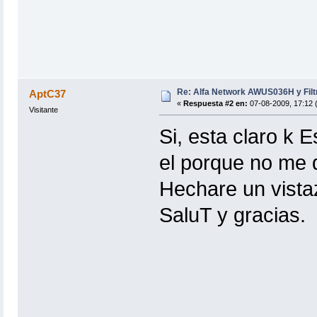
Re: Alfa Network AWUS036H y Filt
AptC37
«
Respuesta #2 en:
07-08-2009, 17:12 (
Visitante
Si, esta claro k 
el porque no me d
Hechare un vistaz
SaluT y gracias.