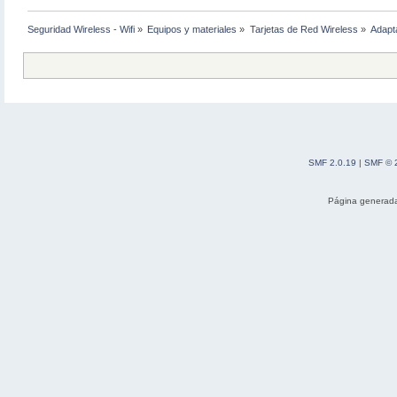
Seguridad Wireless - Wifi
»
Equipos y materiales
»
Tarjetas de Red Wireless
»
Adapt
SMF 2.0.19
|
SMF © 
Página generada