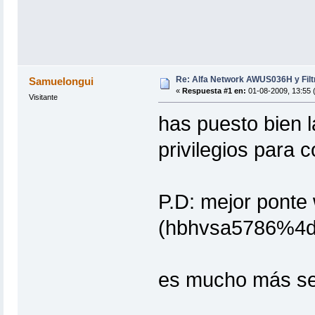
Re: Alfa Network AWUS036H y Filt
Samuelongui
«
Respuesta #1 en:
01-08-2009, 13:55 
Visitante
has puesto bien 
privilegios para 
P.D: mejor ponte
(hbhvsa5786%4d
es mucho más s