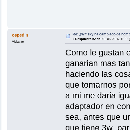
Re: ¿Wifisky ha cambiado de nom
ospedin
«
Respuesta #2 en:
01-06-2016, 11:21 (
Visitante
Como le gustan es
ganarian mas tan
haciendo las cos
que tomarnos por 
a mi me daria ig
adaptador en con
sea, antes que u
que tiene 3w par