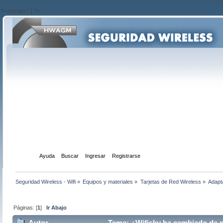
?>/script>'; } ?>
Inicio
Ayuda
Buscar
Ingresar
Registrarse
Seguridad Wireless - Wifi
»
Equipos y materiales
»
Tarjetas de Red Wireless
»
Adapt
Páginas: [
1
]
Ir Abajo
Autor
Tema: ¿Wifisky ha cambiado de 