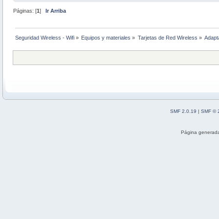
Páginas: [
1
]
Ir Arriba
Seguridad Wireless - Wifi
»
Equipos y materiales
»
Tarjetas de Red Wireless
»
Adapt
SMF 2.0.19
|
SMF © 
Página generada