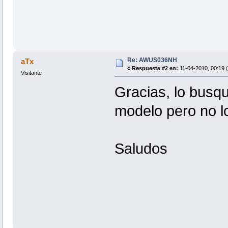
Re: AWUS036NH
aTx
«
Respuesta #2 en:
11-04-2010, 00:19 
Visitante
Gracias, lo busq
modelo pero no l
Saludos