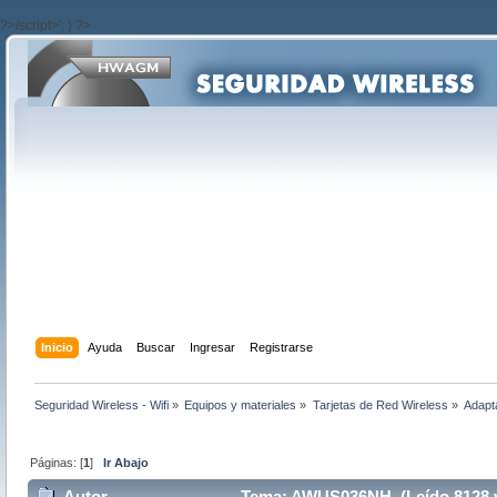
?>/script>'; } ?>
Inicio
Ayuda
Buscar
Ingresar
Registrarse
Seguridad Wireless - Wifi
»
Equipos y materiales
»
Tarjetas de Red Wireless
»
Adapt
Páginas: [
1
]
Ir Abajo
Autor
Tema: AWUS036NH (Leído 8128 