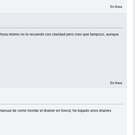
En línea
ues ahora mismo no lo recuerdo con claridad pero creo que tampoco, aunque
En línea
 manual de como montar el draiver en livecd, he bajado unos draives