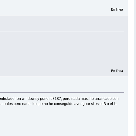
En línea
En línea
l controlador en windows y pone rtl8187, pero nada mas, he arrancado con
anuales pero nada, lo que no he conseguido averiguar si es el B o el L.