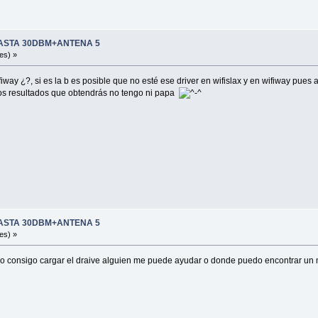
 HASTA 30DBM+ANTENA 5
es) »
ifiway ¿?, si es la b es posible que no esté ese driver en wifislax y en wifiway p
i los resultados que obtendrás no tengo ni papa
 HASTA 30DBM+ANTENA 5
es) »
ro no consigo cargar el draive alguien me puede ayudar o donde puedo encontrar un