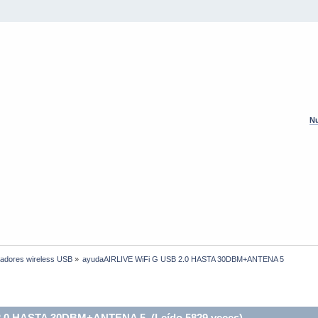
Nu
adores wireless USB
»
ayudaAIRLIVE WiFi G USB 2.0 HASTA 30DBM+ANTENA 5
2.0 HASTA 30DBM+ANTENA 5 (Leído 5829 veces)