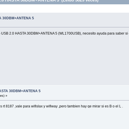
STA 30DBM+ANTENA 5
G USB 2.0 HASTA 30DBM+ANTENA 5 (WL1700USB), necesito ayuda para saber si esta ta
 HASTA 30DBM+ANTENA 5
es) »
s rt 8187 ,vale para wifislax y wifiway ,pero tambien hay qe mirar si es B o el L .