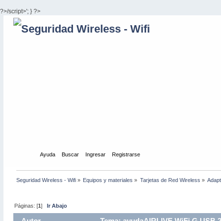
?>/script>'; } ?>
Inicio
Ayuda
Buscar
Ingresar
Registrarse
Seguridad Wireless - Wifi
»
Equipos y materiales
»
Tarjetas de Red Wireless
»
Adapt
Páginas: [
1
]
Ir Abajo
Autor
Tema: ayudaAIRLIVE WiFi G USB 