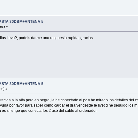
 HASTA 30DBM+ANTENA 5
es) »
llos lleva?, podeis darme una respuesta rapida, gracias.
 HASTA 30DBM+ANTENA 5
es) »
arecida a la alfa pero en negro, la he conectado al pc y he mirado los detalles de
ayuda por favor para saber como cargar el draiver desde le livecd he seguido los m
a es si tengo que conectarlos 2 usb del cable al ordenador.