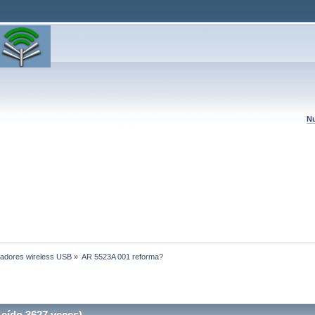
Nu
adores wireless USB
»
AR 5523A 001 reforma?
eído 3627 veces)