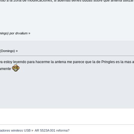
sto a la zona de modificaciones, si ademas tienes dudas sobre que antena utiliza
mingo) por drvalium
»
(Domingo) »
 ya estoy leyendo para hacerme la antena me parece que la de Pringles es la mas
vamente
adores wireless USB
»
AR 5523A 001 reforma?