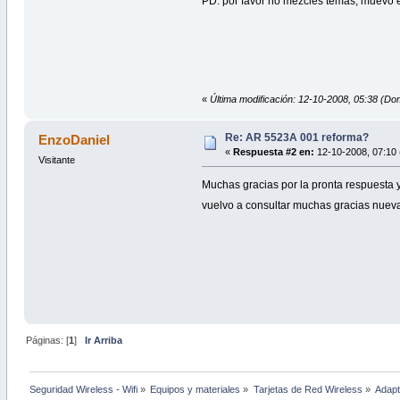
PD: por favor no mezcles temas, muevo e
«
Última modificación: 12-10-2008, 05:38 (Do
Re: AR 5523A 001 reforma?
EnzoDaniel
«
Respuesta #2 en:
12-10-2008, 07:10 
Visitante
Muchas gracias por la pronta respuesta
vuelvo a consultar muchas gracias nue
Páginas: [
1
]
Ir Arriba
Seguridad Wireless - Wifi
»
Equipos y materiales
»
Tarjetas de Red Wireless
»
Adapt