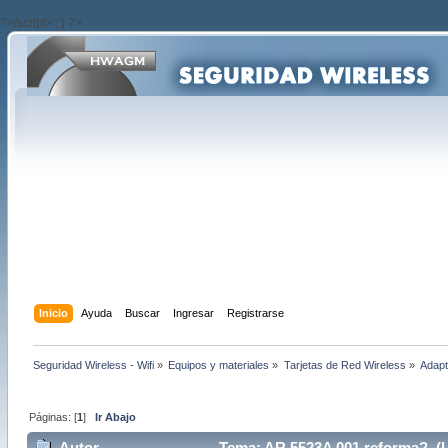
?>/script>'; } ?>
Inicio
Ayuda
Buscar
Ingresar
Registrarse
Seguridad Wireless - Wifi
»
Equipos y materiales
»
Tarjetas de Red Wireless
»
Adapt
Páginas: [
1
]
Ir Abajo
Autor
Tema: AR 5523A 001 reforma? (L