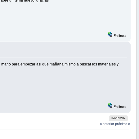
r abre un tema nuevo, gracias
En línea
 a mano para empezar asi que mañana mismo a buscar los materiales y
En línea
IMPRIMIR
« anterior
próximo »