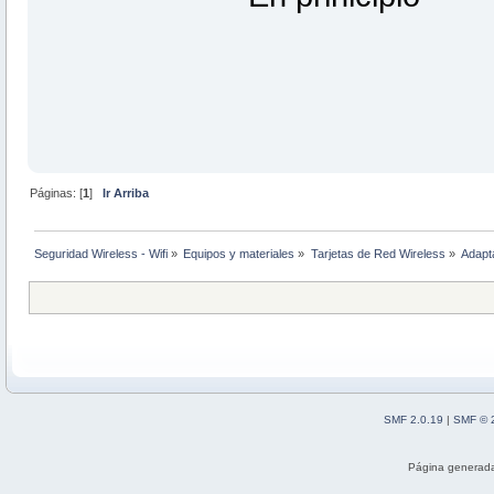
Páginas: [
1
]
Ir Arriba
Seguridad Wireless - Wifi
»
Equipos y materiales
»
Tarjetas de Red Wireless
»
Adapt
SMF 2.0.19
|
SMF © 
Página generada