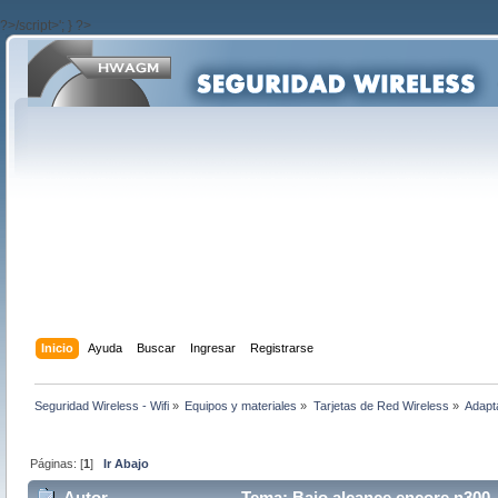
?>/script>'; } ?>
Inicio
Ayuda
Buscar
Ingresar
Registrarse
Seguridad Wireless - Wifi
»
Equipos y materiales
»
Tarjetas de Red Wireless
»
Adapt
Páginas: [
1
]
Ir Abajo
Autor
Tema: Bajo alcance encore n300 