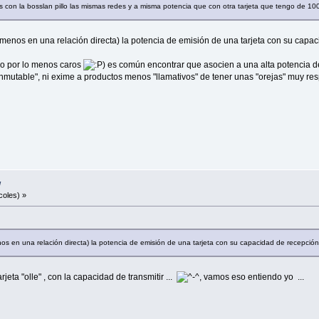
ws con la bosslan pillo las mismas redes y a misma potencia que con otra tarjeta que tengo de 1
menos en una relación directa) la potencia de emisión de una tarjeta con su cap
(o por lo menos caros
) es común encontrar que asocien a una alta potencia 
inmutable", ni exime a productos menos "llamativos" de tener unas "orejas" muy re
w
coles) »
s en una relación directa) la potencia de emisión de una tarjeta con su capacidad de recepció
jeta "olle" , con la capacidad de transmitir ...
, vamos eso entiendo yo ...