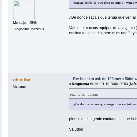
gracias chiniti, lo que digo es que en windo
¿De dónde sacáis que tenga que ver (al 
Mensajes: 2548
Vale que muchos equipos de alta gama 
Trogloditus Maximus
encima de la media; pero ni es una "ley 
Re: bosslan usb de 100 mw a 500m
chinitiw
«
Respuesta #4 en:
01-10-2008, 00:53 (Miér
Visitante
Cita de: Kozaki666
¿De dónde sacáis que tenga que ver (al meno
pienso que la gente confunde lo que la tar
Saludos