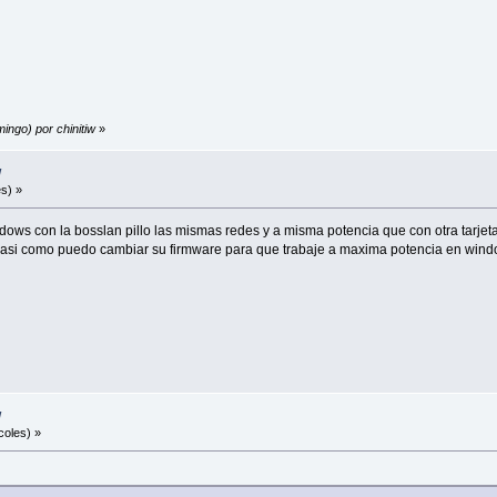
ingo) por chinitiw
»
w
s) »
windows con la bosslan pillo las mismas redes y a misma potencia que con otra ta
s asi como puedo cambiar su firmware para que trabaje a maxima potencia en wind
w
coles) »