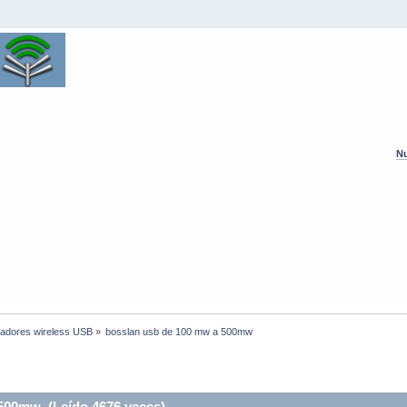
Nu
adores wireless USB
»
bosslan usb de 100 mw a 500mw
500mw (Leído 4676 veces)