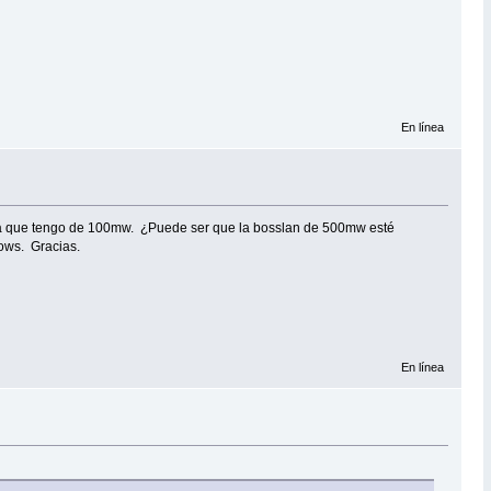
En línea
rjeta que tengo de 100mw. ¿Puede ser que la bosslan de 500mw esté
ows. Gracias.
En línea