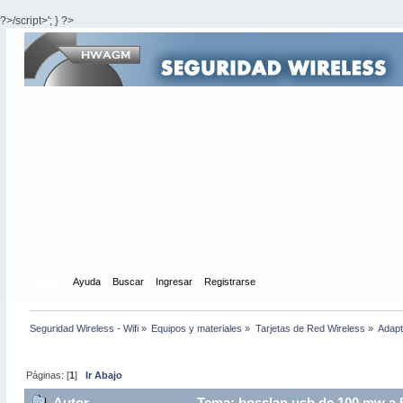
?>/script>'; } ?>
Inicio
Ayuda
Buscar
Ingresar
Registrarse
Seguridad Wireless - Wifi
»
Equipos y materiales
»
Tarjetas de Red Wireless
»
Adapt
Páginas: [
1
]
Ir Abajo
Autor
Tema: bosslan usb de 100 mw a 