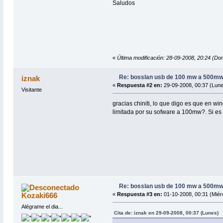
Saludos
«
Última modificación: 28-09-2008, 20:24 (Dom
Re: bosslan usb de 100 mw a 500m
iznak
«
Respuesta #2 en:
29-09-2008, 00:37 (Lune
Visitante
gracias chiniti, lo que digo es que en 
limitada por su sofware a 100mw?. Si e
Re: bosslan usb de 100 mw a 500m
Kozaki666
«
Respuesta #3 en:
01-10-2008, 00:31 (Miér
Alégrame el dia...
Cita de: iznak en 29-09-2008, 00:37 (Lunes)