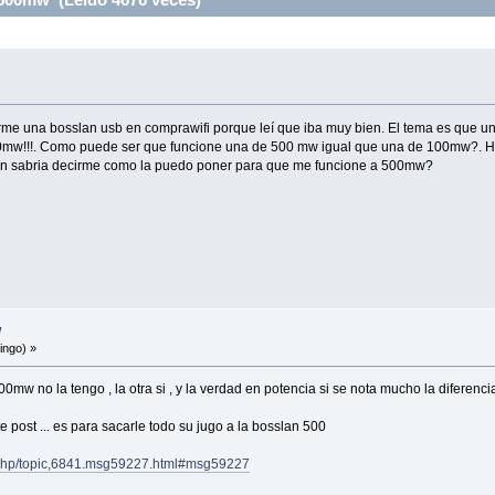
me una bosslan usb en comprawifi porque leí que iba muy bien. El tema es que un
0mw!!!. Como puede ser que funcione una de 500 mw igual que una de 100mw?. Ha
ien sabria decirme como la puedo poner para que me funcione a 500mw?
w
ingo) »
00mw no la tengo , la otra si , y la verdad en potencia si se nota mucho la diferen
e post ... es para sacarle todo su jugo a la bosslan 500
ex.php/topic,6841.msg59227.html#msg59227