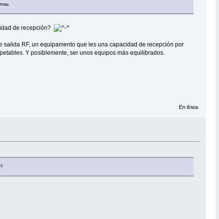
00mw.
acidad de recepción?
de salida RF, un equipamento que les una capacidad de recepción por
spetables. Y posiblemente, ser unos equipos más equilibrados.
En línea
n?