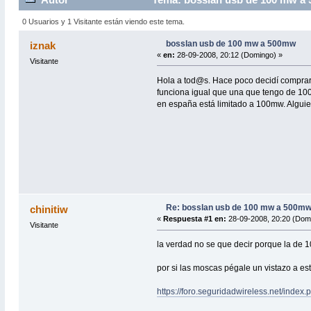
0 Usuarios y 1 Visitante están viendo este tema.
bosslan usb de 100 mw a 500mw
iznak
«
en:
28-09-2008, 20:12 (Domingo) »
Visitante
Hola a tod@s. Hace poco decidí comprar
funciona igual que una que tengo de 10
en españa está limitado a 100mw. Algu
Re: bosslan usb de 100 mw a 500m
chinitiw
«
Respuesta #1 en:
28-09-2008, 20:20 (Dom
Visitante
la verdad no se que decir porque la de 1
por si las moscas pégale un vistazo a est
https://foro.seguridadwireless.net/ind